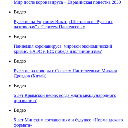
Мир после коронавируса – Евразийская повестка 2030
Видео
Русские на Украине: Виктор Шестаков в "Русских
разговорах" с Сергеем Пантелеевым
Видео
Пандемия коронавируса, мировой экономический
кризис, ЕАЭС и ЕС: победа изоляционизма?
Видео
Русские разговоры с Сергеем Пантелеевым: Михаил
Дроздов (Китай)
Видео
6 лет Крымской весне: когда ждать международного
признания?
Видео
5 лет Минским соглашениям и будущее «Нормандского
формата»