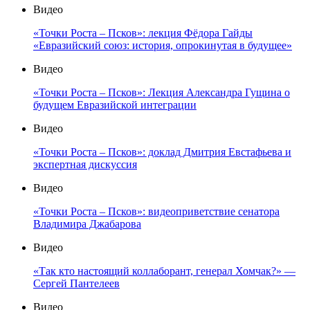
Видео
«Точки Роста – Псков»: лекция Фёдора Гайды
«Евразийский союз: история, опрокинутая в будущее»
Видео
«Точки Роста – Псков»: Лекция Александра Гущина о
будущем Евразийской интеграции
Видео
«Точки Роста – Псков»: доклад Дмитрия Евстафьева и
экспертная дискуссия
Видео
«Точки Роста – Псков»: видеоприветствие сенатора
Владимира Джабарова
Видео
«Так кто настоящий коллаборант, генерал Хомчак?» —
Сергей Пантелеев
Видео