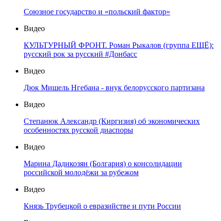
Союзное государство и «польский фактор»
Видео
КУЛЬТУРНЫЙ ФРОНТ. Роман Рыкалов (группа ЕЩЁ):
русский рок за русский #Донбасс
Видео
Дюк Мишель Нгебана - внук белорусского партизана
Видео
Степанюк Александр (Киргизия) об экономических
особенностях русской диаспоры
Видео
Марина Дадикозян (Болгария) о консолидации
российской молодёжи за рубежом
Видео
Князь Трубецкой о евразийстве и пути России