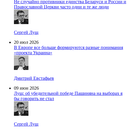
Не случайно противники единства Беларуси и России и
Православной Церкви часто одни и те же люди
Сергей Лущ
20 июл 2026
В Европе все больше формируются разные понимания
«проекта Украина»
Дмитрий Евстафьев
09 июн 2026
Лущ: об убедительной победе Пашиняна на выборах я
бы говорить не стал
Сергей Лущ