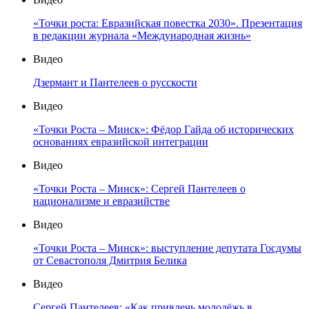
«Точки роста: Евразийская повестка 2030». Презентация
в редакции журнала «Международная жизнь»
Видео
Дзермант и Пантелеев о русскости
Видео
«Точки Роста – Минск»: Фёдор Гайда об исторических
основаниях евразийской интеграции
Видео
«Точки Роста – Минск»: Сергей Пантелеев о
национализме и евразийстве
Видео
«Точки Роста – Минск»: выступление депутата Госдумы
от Севастополя Дмитрия Белика
Видео
Сергей Пантелеев: «Как привлечь молодёжь в