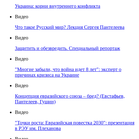
Украина: корни внутреннего конфликта
Видео
Что такое Русский мир? Лекция Сергея Пантелеева
Видео
Защитить и обезвредить. Специальный репортаж
Видео
"Многие забыли, что война идет 8 лет": эксперт о
причинах кризиса на Украине
Видео
Концепция евразийского союза – бред? (Евстафьев,
Пантелеев, Гущин)
Видео
"Точки роста: Евразийская повестка 2030": презентация
в РЭУ им. Плеханова
Видео