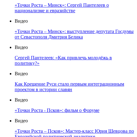
«Точки Роста – Минск»: Сергей Пантелеев о
национализме и евразийстве
Видео
«Точки Роста – Минск»: выступление депутата Госдумы
от Севастополя Дмитрия Белика
Видео
Сергей Пантелеев: «Как привлечь молодёжь в
политику?»
Видео
Как Крещение Руси стало первым интеграционным
проектом в истории славян
Видео
«Точки Роста - Псков»: фильм о Форуме
Видео
«Точки Роста – Псков»: Мастер-класс Юрия Шевцова по
Евразийской политической аналитике