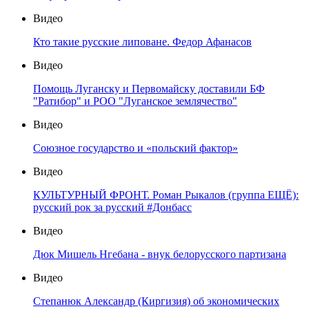
Видео
Кто такие русские липоване. Федор Афанасов
Видео
Помощь Луганску и Первомайску доставили БФ
"Ратибор" и РОО "Луганское землячество"
Видео
Союзное государство и «польский фактор»
Видео
КУЛЬТУРНЫЙ ФРОНТ. Роман Рыкалов (группа ЕЩЁ):
русский рок за русский #Донбасс
Видео
Дюк Мишель Нгебана - внук белорусского партизана
Видео
Степанюк Александр (Киргизия) об экономических