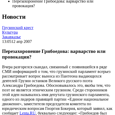
Перезахоронение Грибоедова: варварство или
провокация?
Новости
Грузинский крест
Культура
Закавказье
13:05
12 апр 2007
Перезахоронение Грибоедова: варварство или
провокация?
Вчера разгорелся скандал, связанный с появившейся в ряде
СМИ информацией о том, что грузинский парламент всерьез
рассматривает вопрос выноса из Пантеона выдающихся
деятелей Грузии останков Великого русского поэта
Александра Грибоедова. Обосновывалось это, якобы тем, что
поэт не является этническим грузином. Среди сторонников
этой идеи называлось имя депутата грузинского парламента,
одного из лидеров правящей партии «Единое национальное
движение», заместителя председателя комитета по
юридическим вопросам Гиоргия Бокерия, который заявил, как
сообщает
Lenta.RU
, буквально следующее: «Грибоедов был