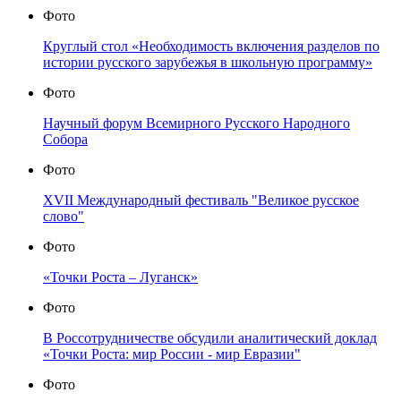
Фото
Круглый стол «Необходимость включения разделов по
истории русского зарубежья в школьную программу»
Фото
Научный форум Всемирного Русского Народного
Собора
Фото
XVII Международный фестиваль "Великое русское
слово"
Фото
«Точки Роста – Луганск»
Фото
В Россотрудничестве обсудили аналитический доклад
«Точки Роста: мир России - мир Евразии"
Фото