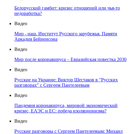
Белорусский гамбит: кризис отношений или чья-то
недоработка?
Видео
Мир - наш. Институт Русского зарубежья. Памяти
Аркадия Бейненсона
Видео
Мир после коронавируса – Евразийская повестка 2030
Видео
Русские на Украине: Виктор Шестаков в "Русских
разговорах" с Сергеем Пантелеевым
Видео
Пандемия коронавируса, мировой экономический
кризис, ЕАЭС и ЕС: победа изоляционизма?
Видео
Русские разговоры с Сергеем Пантелеевым: Михаил