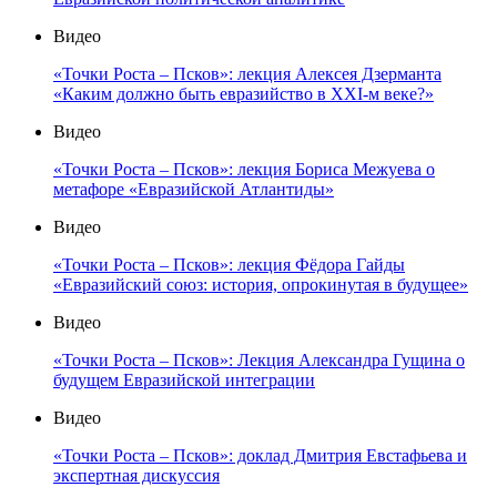
Видео
«Точки Роста – Псков»: лекция Алексея Дзерманта
«Каким должно быть евразийство в XXI-м веке?»
Видео
«Точки Роста – Псков»: лекция Бориса Межуева о
метафоре «Евразийской Атлантиды»
Видео
«Точки Роста – Псков»: лекция Фёдора Гайды
«Евразийский союз: история, опрокинутая в будущее»
Видео
«Точки Роста – Псков»: Лекция Александра Гущина о
будущем Евразийской интеграции
Видео
«Точки Роста – Псков»: доклад Дмитрия Евстафьева и
экспертная дискуссия