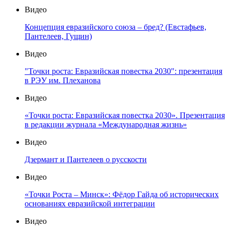
Видео
Концепция евразийского союза – бред? (Евстафьев,
Пантелеев, Гущин)
Видео
"Точки роста: Евразийская повестка 2030": презентация
в РЭУ им. Плеханова
Видео
«Точки роста: Евразийская повестка 2030». Презентация
в редакции журнала «Международная жизнь»
Видео
Дзермант и Пантелеев о русскости
Видео
«Точки Роста – Минск»: Фёдор Гайда об исторических
основаниях евразийской интеграции
Видео