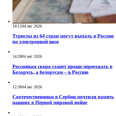
18:12
04 авг 2026
Туристы из 64 стран могут въехать в Россию
по электронной визе
14:28
04 авг 2026
Россиянам скоро станет проще переезжать в
Беларусь, а белорусам – в Россию
12:36
04 авг 2026
Соотечественники в Сербии почтили память
павших в Первой мировой войне