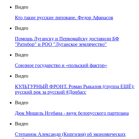
Видео
Кто такие русские липоване. Федор Афанасов
Видео
Помощь Луганску и Первомайску доставили БФ
"Ратибор" и РОО "Луганское землячество"
Видео
Союзное государство и «польский фактор»
Видео
КУЛЬТУРНЫЙ ФРОНТ. Роман Рыкалов (группа ЕЩЁ):
русский рок за русский #Донбасс
Видео
Дюк Мишель Нгебана - внук белорусского партизана
Видео
Степанюк Александр (Киргизия) об экономических