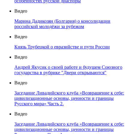
особенностях русской диаспоры
Видео
Марина Дадикозян (Болгария) о консолидации
российской молодёжи за рубежом
Видео
Князь Трубецкой о евразийстве и пути России
Видео
Андрей Якусик о своей работе и будущем Союзного
государства в рубрике "Двери открываются"
Видео
Заседание Ливадийского клуба «Возвращение к себе:
цивилизационные основы, ценности и границы
Русского мира» Часть 2.
Видео
Заседание Ливадийского клуба «Возвращение к себе:
цивилизационные основы, ценности и границы