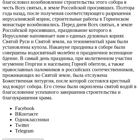
благословил возобновление строительства этого собора в
честь Всех святых, в земле Российской просиявших. Полтора
года назад, после получения соответствующего разрешения
иерусалимской мэрии, строительные работы в Горненском
монастыре возобновились. Перед днем Всех святых, в земле
Российской просиявших, празднование которого в
Иерусалиме напоминает нам о единых духовных корнях
Святой Руси и Святой земли, на тезоименитый храм были
установлены купола. Накануне праздника в соборе были
совершены водосвятный молебен и праздничное всенощное
бдение. В самый день праздника, при молитвенном участии
игумении Георгии и насельниц Горней обители, а также
православных паломников и российских соотечественников,
проживающих во Святой земле, была отслужена
Божественная литургия, после которой состоялся крестный
ход вокруг собора. Его стены были окроплены святой водой в
благословение успешного завершения строительства и
благоукрашения храма.
Facebook
ВКонтакте
Одноклассники
Twitter
Telegram