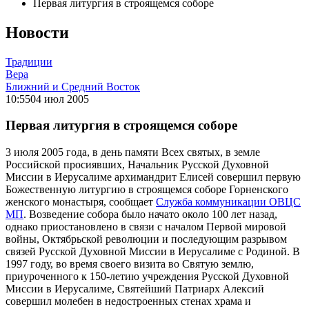
Первая литургия в строящемся соборе
Новости
Традиции
Вера
Ближний и Средний Восток
10:55
04 июл 2005
Первая литургия в строящемся соборе
3 июля 2005 года, в день памяти Всех святых, в земле
Российской просиявших, Начальник Русской Духовной
Миссии в Иерусалиме архимандрит Елисей совершил первую
Божественную литургию в строящемся соборе Горненского
женского монастыря, сообщает
Служба коммуникации ОВЦС
МП
. Возведение собора было начато около 100 лет назад,
однако приостановлено в связи с началом Первой мировой
войны, Октябрьской революции и последующим разрывом
связей Русской Духовной Миссии в Иерусалиме с Родиной. В
1997 году, во время своего визита во Святую землю,
приуроченного к 150-летию учреждения Русской Духовной
Миссии в Иерусалиме, Святейший Патриарх Алексий
совершил молебен в недостроенных стенах храма и