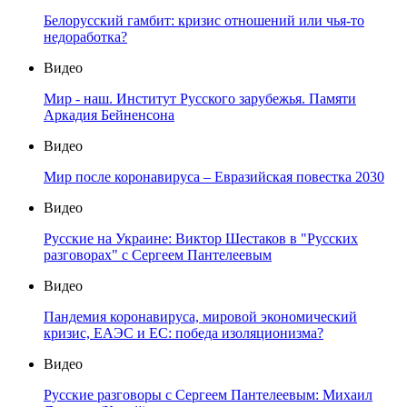
Белорусский гамбит: кризис отношений или чья-то
недоработка?
Видео
Мир - наш. Институт Русского зарубежья. Памяти
Аркадия Бейненсона
Видео
Мир после коронавируса – Евразийская повестка 2030
Видео
Русские на Украине: Виктор Шестаков в "Русских
разговорах" с Сергеем Пантелеевым
Видео
Пандемия коронавируса, мировой экономический
кризис, ЕАЭС и ЕС: победа изоляционизма?
Видео
Русские разговоры с Сергеем Пантелеевым: Михаил