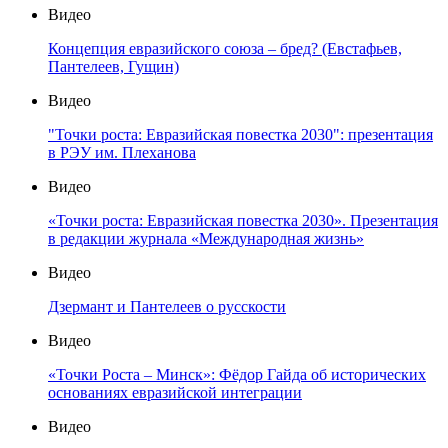
Видео
Концепция евразийского союза – бред? (Евстафьев,
Пантелеев, Гущин)
Видео
"Точки роста: Евразийская повестка 2030": презентация
в РЭУ им. Плеханова
Видео
«Точки роста: Евразийская повестка 2030». Презентация
в редакции журнала «Международная жизнь»
Видео
Дзермант и Пантелеев о русскости
Видео
«Точки Роста – Минск»: Фёдор Гайда об исторических
основаниях евразийской интеграции
Видео