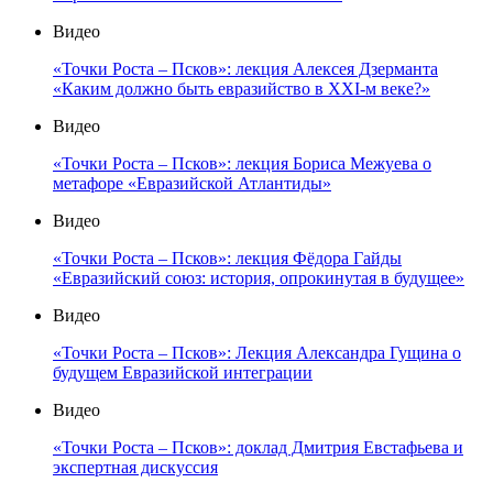
Видео
«Точки Роста – Псков»: лекция Алексея Дзерманта
«Каким должно быть евразийство в XXI-м веке?»
Видео
«Точки Роста – Псков»: лекция Бориса Межуева о
метафоре «Евразийской Атлантиды»
Видео
«Точки Роста – Псков»: лекция Фёдора Гайды
«Евразийский союз: история, опрокинутая в будущее»
Видео
«Точки Роста – Псков»: Лекция Александра Гущина о
будущем Евразийской интеграции
Видео
«Точки Роста – Псков»: доклад Дмитрия Евстафьева и
экспертная дискуссия