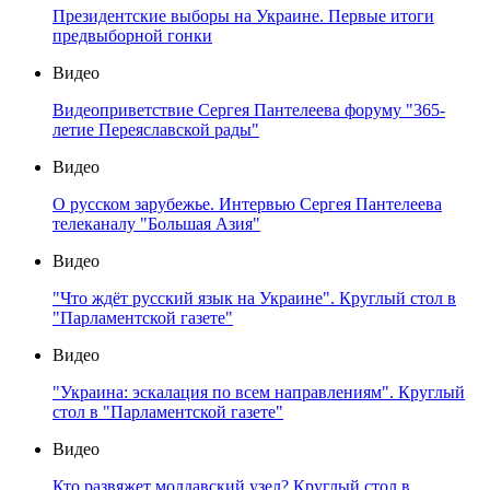
Президентские выборы на Украине. Первые итоги
предвыборной гонки
Видео
Видеоприветствие Сергея Пантелеева форуму "365-
летие Переяславской рады"
Видео
О русском зарубежье. Интервью Сергея Пантелеева
телеканалу "Большая Азия"
Видео
"Что ждёт русский язык на Украине". Круглый стол в
"Парламентской газете"
Видео
"Украина: эскалация по всем направлениям". Круглый
стол в "Парламентской газете"
Видео
Кто развяжет молдавский узел? Круглый стол в