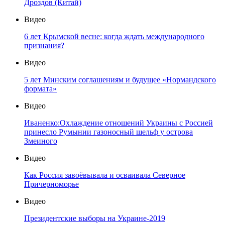
Дроздов (Китай)
Видео
6 лет Крымской весне: когда ждать международного
признания?
Видео
5 лет Минским соглашениям и будущее «Нормандского
формата»
Видео
Иваненко:Охлаждение отношений Украины с Россией
принесло Румынии газоносный шельф у острова
Змеиного
Видео
Как Россия завоёвывала и осваивала Северное
Причерноморье
Видео
Президентские выборы на Украине-2019