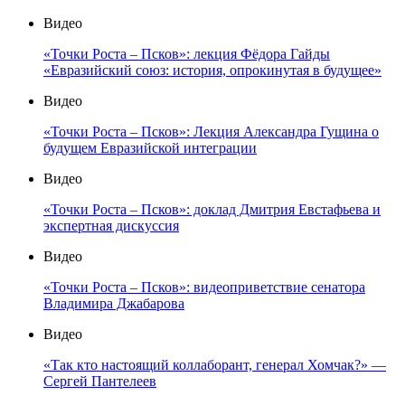
Видео
«Точки Роста – Псков»: лекция Фёдора Гайды
«Евразийский союз: история, опрокинутая в будущее»
Видео
«Точки Роста – Псков»: Лекция Александра Гущина о
будущем Евразийской интеграции
Видео
«Точки Роста – Псков»: доклад Дмитрия Евстафьева и
экспертная дискуссия
Видео
«Точки Роста – Псков»: видеоприветствие сенатора
Владимира Джабарова
Видео
«Так кто настоящий коллаборант, генерал Хомчак?» —
Сергей Пантелеев