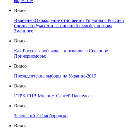
формата»
Видео
Иваненко:Охлаждение отношений Украины с Россией
принесло Румынии газоносный шельф у острова
Змеиного
Видео
Как Россия завоёвывала и осваивала Северное
Причерноморье
Видео
Президентские выборы на Украине-2019
Видео
ГТРК ЛНР. Мнение. Сергей Пантелеев
Видео
Зеленский ≠ Голобородько
Видео