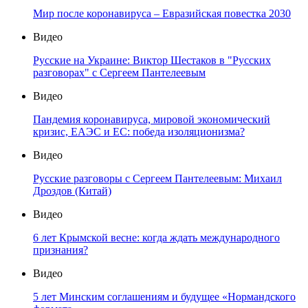
Мир после коронавируса – Евразийская повестка 2030
Видео
Русские на Украине: Виктор Шестаков в "Русских
разговорах" с Сергеем Пантелеевым
Видео
Пандемия коронавируса, мировой экономический
кризис, ЕАЭС и ЕС: победа изоляционизма?
Видео
Русские разговоры с Сергеем Пантелеевым: Михаил
Дроздов (Китай)
Видео
6 лет Крымской весне: когда ждать международного
признания?
Видео
5 лет Минским соглашениям и будущее «Нормандского