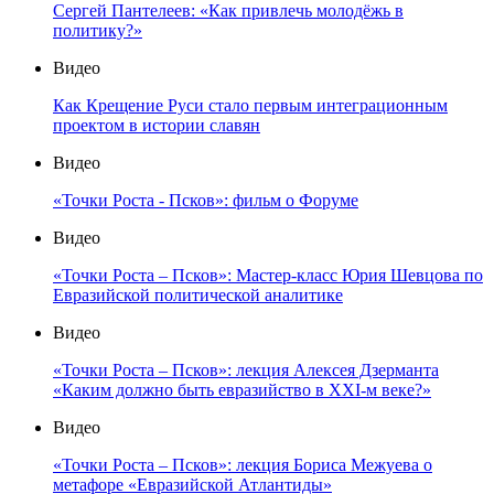
Сергей Пантелеев: «Как привлечь молодёжь в
политику?»
Видео
Как Крещение Руси стало первым интеграционным
проектом в истории славян
Видео
«Точки Роста - Псков»: фильм о Форуме
Видео
«Точки Роста – Псков»: Мастер-класс Юрия Шевцова по
Евразийской политической аналитике
Видео
«Точки Роста – Псков»: лекция Алексея Дзерманта
«Каким должно быть евразийство в XXI-м веке?»
Видео
«Точки Роста – Псков»: лекция Бориса Межуева о
метафоре «Евразийской Атлантиды»