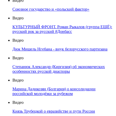
Видео
Союзное государство и «польский фактор»
Видео
КУЛЬТУРНЫЙ ФРОНТ. Роман Рыкалов (группа ЕЩЁ):
русский рок за русский #Донбасс
Видео
Дюк Мишель Нгебана - внук белорусского партизана
Видео
Степанюк Александр (Киргизия) об экономических
особенностях русской диаспоры
Видео
Марина Дадикозян (Болгария) о консолидации
российской молодёжи за рубежом
Видео
Князь Трубецкой о евразийстве и пути России