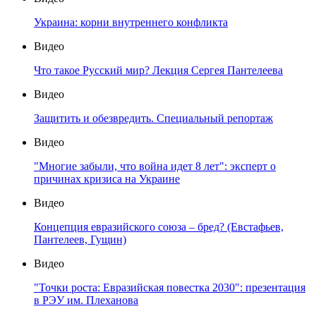
Украина: корни внутреннего конфликта
Видео
Что такое Русский мир? Лекция Сергея Пантелеева
Видео
Защитить и обезвредить. Специальный репортаж
Видео
"Многие забыли, что война идет 8 лет": эксперт о
причинах кризиса на Украине
Видео
Концепция евразийского союза – бред? (Евстафьев,
Пантелеев, Гущин)
Видео
"Точки роста: Евразийская повестка 2030": презентация
в РЭУ им. Плеханова