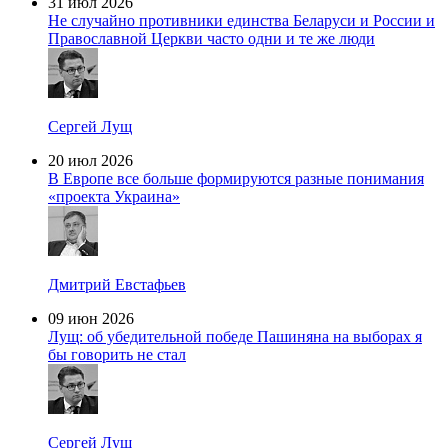
31 июл 2026
Не случайно противники единства Беларуси и России и
Православной Церкви часто одни и те же люди
Сергей Лущ
20 июл 2026
В Европе все больше формируются разные понимания
«проекта Украина»
Дмитрий Евстафьев
09 июн 2026
Лущ: об убедительной победе Пашиняна на выборах я
бы говорить не стал
Сергей Лущ