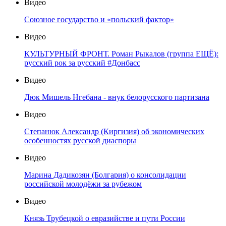
Видео
Союзное государство и «польский фактор»
Видео
КУЛЬТУРНЫЙ ФРОНТ. Роман Рыкалов (группа ЕЩЁ):
русский рок за русский #Донбасс
Видео
Дюк Мишель Нгебана - внук белорусского партизана
Видео
Степанюк Александр (Киргизия) об экономических
особенностях русской диаспоры
Видео
Марина Дадикозян (Болгария) о консолидации
российской молодёжи за рубежом
Видео
Князь Трубецкой о евразийстве и пути России