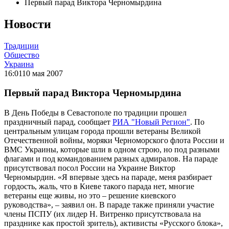
Первый парад Виктора Черномырдина
Новости
Традиции
Общество
Украина
16:01
10 мая 2007
Первый парад Виктора Черномырдина
В День Победы в Севастополе по традиции прошел
праздничный парад, сообщает
РИА "Новый Регион"
. По
центральным улицам города прошли ветераны Великой
Отечественной войны, моряки Черноморского флота России и
ВМС Украины, которые шли в одном строю, но под разными
флагами и под командованием разных адмиралов. На параде
присутствовал посол России на Украине Виктор
Черномырдин. «Я впервые здесь на параде, меня разбирает
гордость, жаль, что в Киеве такого парада нет, многие
ветераны еще живы, но это – решение киевского
руководства», – заявил он. В параде также приняли участие
члены ПСПУ (их лидер Н. Витренко присутствовала на
празднике как простой зритель), активисты «Русского блока»,