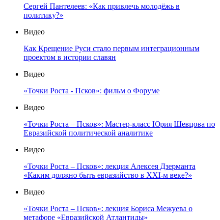
Сергей Пантелеев: «Как привлечь молодёжь в
политику?»
Видео
Как Крещение Руси стало первым интеграционным
проектом в истории славян
Видео
«Точки Роста - Псков»: фильм о Форуме
Видео
«Точки Роста – Псков»: Мастер-класс Юрия Шевцова по
Евразийской политической аналитике
Видео
«Точки Роста – Псков»: лекция Алексея Дзерманта
«Каким должно быть евразийство в XXI-м веке?»
Видео
«Точки Роста – Псков»: лекция Бориса Межуева о
метафоре «Евразийской Атлантиды»