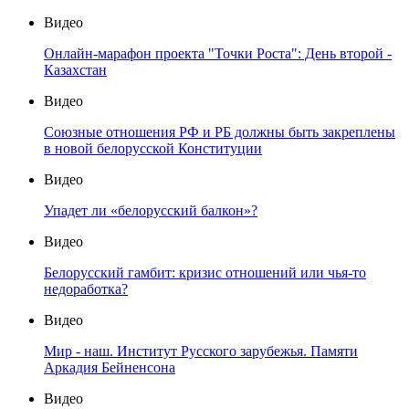
Видео
Онлайн-марафон проекта "Точки Роста": День второй -
Казахстан
Видео
Союзные отношения РФ и РБ должны быть закреплены
в новой белорусской Конституции
Видео
Упадет ли «белорусский балкон»?
Видео
Белорусский гамбит: кризис отношений или чья-то
недоработка?
Видео
Мир - наш. Институт Русского зарубежья. Памяти
Аркадия Бейненсона
Видео