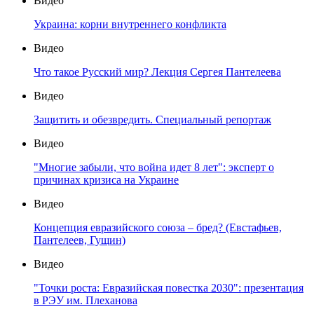
Видео
Украина: корни внутреннего конфликта
Видео
Что такое Русский мир? Лекция Сергея Пантелеева
Видео
Защитить и обезвредить. Специальный репортаж
Видео
"Многие забыли, что война идет 8 лет": эксперт о
причинах кризиса на Украине
Видео
Концепция евразийского союза – бред? (Евстафьев,
Пантелеев, Гущин)
Видео
"Точки роста: Евразийская повестка 2030": презентация
в РЭУ им. Плеханова