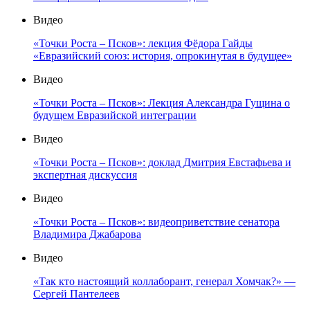
Видео
«Точки Роста – Псков»: лекция Фёдора Гайды
«Евразийский союз: история, опрокинутая в будущее»
Видео
«Точки Роста – Псков»: Лекция Александра Гущина о
будущем Евразийской интеграции
Видео
«Точки Роста – Псков»: доклад Дмитрия Евстафьева и
экспертная дискуссия
Видео
«Точки Роста – Псков»: видеоприветствие сенатора
Владимира Джабарова
Видео
«Так кто настоящий коллаборант, генерал Хомчак?» —
Сергей Пантелеев