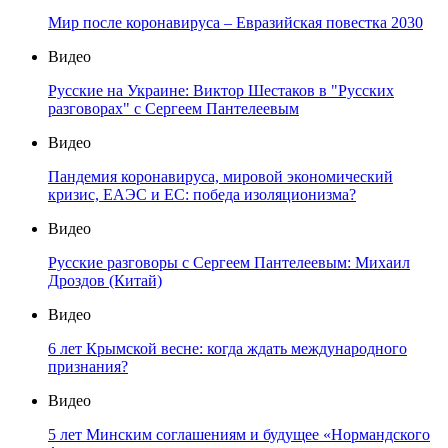
Мир после коронавируса – Евразийская повестка 2030
Видео
Русские на Украине: Виктор Шестаков в "Русских
разговорах" с Сергеем Пантелеевым
Видео
Пандемия коронавируса, мировой экономический
кризис, ЕАЭС и ЕС: победа изоляционизма?
Видео
Русские разговоры с Сергеем Пантелеевым: Михаил
Дроздов (Китай)
Видео
6 лет Крымской весне: когда ждать международного
признания?
Видео
5 лет Минским соглашениям и будущее «Нормандского