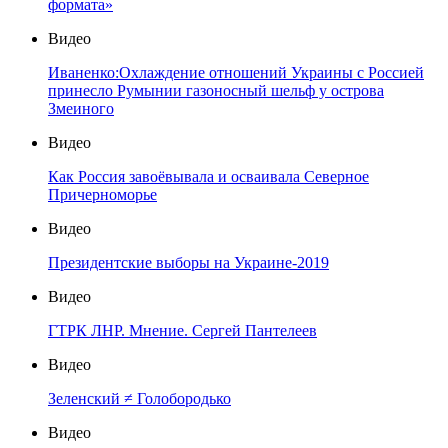
формата»
Видео
Иваненко:Охлаждение отношений Украины с Россией
принесло Румынии газоносный шельф у острова
Змеиного
Видео
Как Россия завоёвывала и осваивала Северное
Причерноморье
Видео
Президентские выборы на Украине-2019
Видео
ГТРК ЛНР. Мнение. Сергей Пантелеев
Видео
Зеленский ≠ Голобородько
Видео