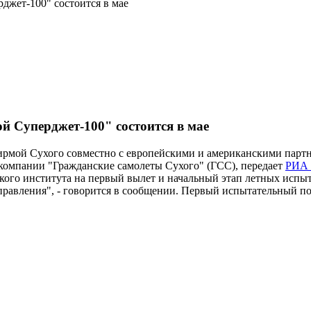
джет-100" состоится в мае
й Суперджет-100" состоится в мае
фирмой Сухого совместно с европейскими и американскими парт
 компании "Гражданские самолеты Сухого" (ГСС), передает
РИА 
ого института на первый вылет и начальный этап летных испыт
правления", - говорится в сообщении. Первый испытательный по