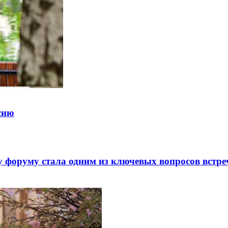
ссию
 форуму стала одним из ключевых вопросов встре