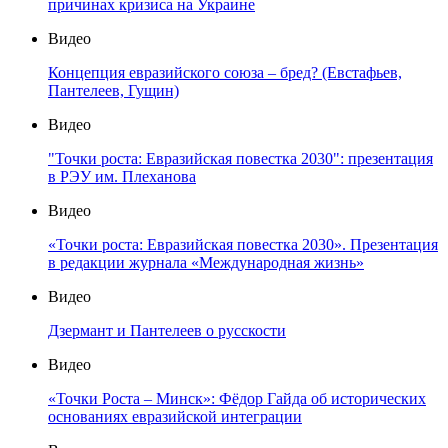
причинах кризиса на Украине
Видео
Концепция евразийского союза – бред? (Евстафьев,
Пантелеев, Гущин)
Видео
"Точки роста: Евразийская повестка 2030": презентация
в РЭУ им. Плеханова
Видео
«Точки роста: Евразийская повестка 2030». Презентация
в редакции журнала «Международная жизнь»
Видео
Дзермант и Пантелеев о русскости
Видео
«Точки Роста – Минск»: Фёдор Гайда об исторических
основаниях евразийской интеграции