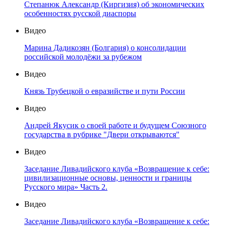
Степанюк Александр (Киргизия) об экономических
особенностях русской диаспоры
Видео
Марина Дадикозян (Болгария) о консолидации
российской молодёжи за рубежом
Видео
Князь Трубецкой о евразийстве и пути России
Видео
Андрей Якусик о своей работе и будущем Союзного
государства в рубрике "Двери открываются"
Видео
Заседание Ливадийского клуба «Возвращение к себе:
цивилизационные основы, ценности и границы
Русского мира» Часть 2.
Видео
Заседание Ливадийского клуба «Возвращение к себе: