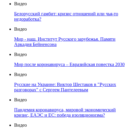
Видео
Белорусский гамбит: кризис отношений или чья-то
недоработка?
Видео
Мир - наш. Институт Русского зарубежья. Памяти
Аркадия Бейненсона
Видео
Мир после коронавируса – Евразийская повестка 2030
Видео
Русские на Украине: Виктор Шестаков в "Русских
разговорах" с Сергеем Пантелеевым
Видео
Пандемия коронавируса, мировой экономический
кризис, ЕАЭС и ЕС: победа изоляционизма?
Видео