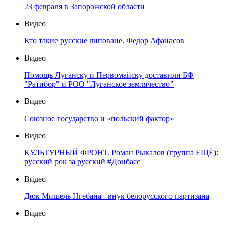
23 февраля в Запорожской области
Видео
Кто такие русские липоване. Федор Афанасов
Видео
Помощь Луганску и Первомайску доставили БФ
"Ратибор" и РОО "Луганское землячество"
Видео
Союзное государство и «польский фактор»
Видео
КУЛЬТУРНЫЙ ФРОНТ. Роман Рыкалов (группа ЕЩЁ):
русский рок за русский #Донбасс
Видео
Дюк Мишель Нгебана - внук белорусского партизана
Видео