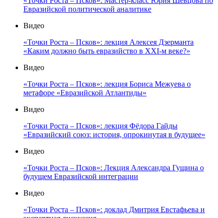
«Точки Роста – Псков»: Мастер-класс Юрия Шевцова по
Евразийской политической аналитике
Видео
«Точки Роста – Псков»: лекция Алексея Дзерманта
«Каким должно быть евразийство в XXI-м веке?»
Видео
«Точки Роста – Псков»: лекция Бориса Межуева о
метафоре «Евразийской Атлантиды»
Видео
«Точки Роста – Псков»: лекция Фёдора Гайды
«Евразийский союз: история, опрокинутая в будущее»
Видео
«Точки Роста – Псков»: Лекция Александра Гущина о
будущем Евразийской интеграции
Видео
«Точки Роста – Псков»: доклад Дмитрия Евстафьева и