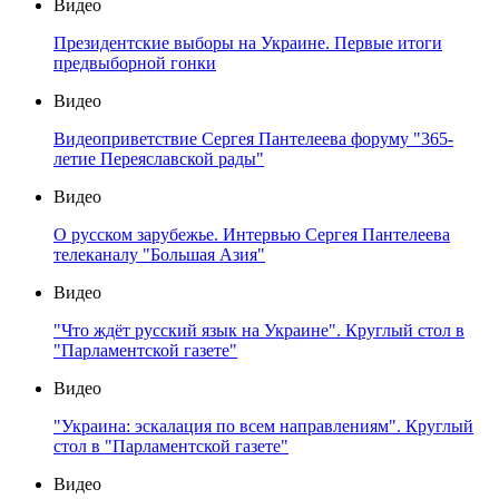
Видео
Президентские выборы на Украине. Первые итоги
предвыборной гонки
Видео
Видеоприветствие Сергея Пантелеева форуму "365-
летие Переяславской рады"
Видео
О русском зарубежье. Интервью Сергея Пантелеева
телеканалу "Большая Азия"
Видео
"Что ждёт русский язык на Украине". Круглый стол в
"Парламентской газете"
Видео
"Украина: эскалация по всем направлениям". Круглый
стол в "Парламентской газете"
Видео