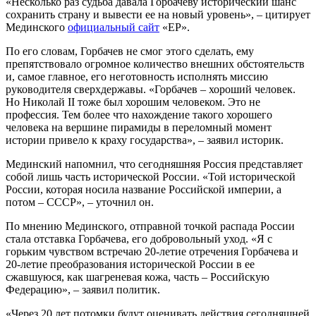
«Несколько раз судьба давала Горбачеву исторический шанс
сохранить страну и вывести ее на новый уровень», – цитирует
Мединского
официальный сайт
«ЕР».
По его словам, Горбачев не смог этого сделать, ему
препятствовало огромное количество внешних обстоятельств
и, самое главное, его неготовность исполнять миссию
руководителя сверхдержавы. «Горбачев – хороший человек.
Но Николай II тоже был хорошим человеком. Это не
профессия. Тем более что нахождение такого хорошего
человека на вершине пирамиды в переломный момент
истории привело к краху государства», – заявил историк.
Мединский напомнил, что сегодняшняя Россия представляет
собой лишь часть исторической России. «Той исторической
России, которая носила название Российской империи, а
потом – СССР», – уточнил он.
По мнению Мединского, отправной точкой распада России
стала отставка Горбачева, его добровольный уход. «Я с
горьким чувством встречаю 20-летие отречения Горбачева и
20-летие преобразования исторической России в ее
сжавшуюся, как шагреневая кожа, часть – Российскую
Федерацию», – заявил политик.
«Через 20 лет потомки будут оценивать действия сегодняшней