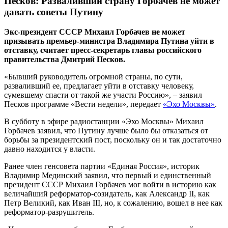
Песков: Разваливший страну Горбачев не может
давать советы Путину
Экс-президент СССР Михаил Горбачев не может
призывать премьер-министра Владимира Путина уйти в
отставку, считает пресс-секретарь главы российского
правительства Дмитрий Песков.
«Бывший руководитель огромной страны, по сути,
разваливший ее, предлагает уйти в отставку человеку,
сумевшему спасти от такой же участи Россию», – заявил
Песков программе «Вести недели», передает
«Эхо Москвы»
.
В субботу в эфире радиостанции «Эхо Москвы» Михаил
Горбачев заявил, что Путину лучше было бы отказаться от
борьбы за президентский пост, поскольку он и так достаточно
давно находится у власти.
Ранее член генсовета партии «Единая Россия», историк
Владимир Мединский заявил, что первый и единственный
президент СССР Михаил Горбачев мог войти в историю как
величайший реформатор-созидатель, как Александр II, как
Петр Великий, как Иван III, но, к сожалению, вошел в нее как
реформатор-разрушитель.