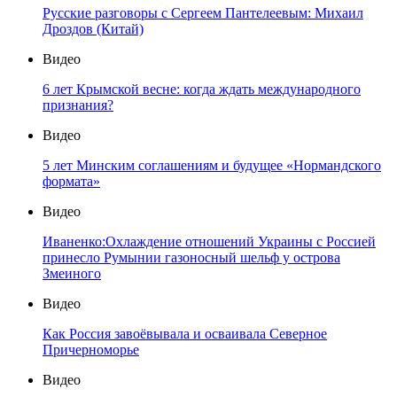
Русские разговоры с Сергеем Пантелеевым: Михаил
Дроздов (Китай)
Видео
6 лет Крымской весне: когда ждать международного
признания?
Видео
5 лет Минским соглашениям и будущее «Нормандского
формата»
Видео
Иваненко:Охлаждение отношений Украины с Россией
принесло Румынии газоносный шельф у острова
Змеиного
Видео
Как Россия завоёвывала и осваивала Северное
Причерноморье
Видео