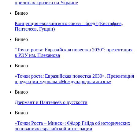
причинах кризиса на Украине
Видео
Концепция евразийского союза – бред? (Евстафьев,
Пантелеев, Гущин)
Видео
"Точки роста: Евразийская повестка 2030": презентация
в РЭУ им. Плеханова
Видео
«Точки роста: Евразийская повестка 2030». Презентация
в редакции журнала «Международная жизнь»
Видео
Дзермант и Пантелеев о русскости
Видео
«Точки Роста – Минск»: Фёдор Гайда об исторических
основаниях евразийской интеграции