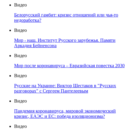
Видео
Белорусский гамбит: кризис отношений или чья-то
недоработка?
Видео
Мир - наш. Институт Русского зарубежья. Памяти
Аркадия Бейненсона
Видео
Мир после коронавируса – Евразийская повестка 2030
Видео
Русские на Украине: Виктор Шестаков в "Русских
разговорах" с Сергеем Пантелеевым
Видео
Пандемия коронавируса, мировой экономический
кризис, ЕАЭС и ЕС: победа изоляционизма?
Видео