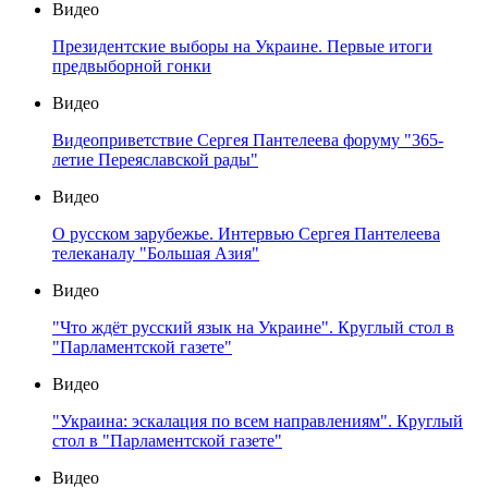
Видео
Президентские выборы на Украине. Первые итоги
предвыборной гонки
Видео
Видеоприветствие Сергея Пантелеева форуму "365-
летие Переяславской рады"
Видео
О русском зарубежье. Интервью Сергея Пантелеева
телеканалу "Большая Азия"
Видео
"Что ждёт русский язык на Украине". Круглый стол в
"Парламентской газете"
Видео
"Украина: эскалация по всем направлениям". Круглый
стол в "Парламентской газете"
Видео