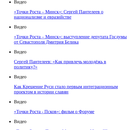
Видео
«Точки Роста – Минск»: Сергей Пантелеев о
национализме и евразийстве
Видео
«Точки Роста – Минск»: выступление депутата Госдумы
от Севастополя Дмитрия Белика
Видео
Сергей Пантелеев: «Как привлечь молодёжь в
политику?»
Видео
Как Крещение Руси стало первым интеграционным
проектом в истории славян
Видео
«Точки Роста - Псков»: фильм о Форуме
Видео