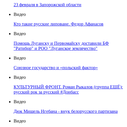
23 февраля в Запорожской области
Видео
Кто такие русские липоване. Федор Афанасов
Видео
Помощь Луганску и Первомайску доставили БФ
"Ратибор" и РОО "Луганское землячество"
Видео
Союзное государство и «польский фактор»
Видео
КУЛЬТУРНЫЙ ФРОНТ. Роман Рыкалов (группа ЕЩЁ):
русский рок за русский #Донбасс
Видео
Дюк Мишель Нгебана - внук белорусского партизана
Видео