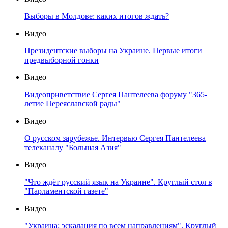
Выборы в Молдове: каких итогов ждать?
Видео
Президентские выборы на Украине. Первые итоги
предвыборной гонки
Видео
Видеоприветствие Сергея Пантелеева форуму "365-
летие Переяславской рады"
Видео
О русском зарубежье. Интервью Сергея Пантелеева
телеканалу "Большая Азия"
Видео
"Что ждёт русский язык на Украине". Круглый стол в
"Парламентской газете"
Видео
"Украина: эскалация по всем направлениям". Круглый