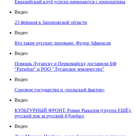
Евразийский клуб успехи начинаются с инициативы
Видео
23 февраля в Запорожской области
Видео
Кто такие русские липоване. Федор Афанасов
Видео
Помощь Луганску и Первомайску доставили БФ
"Ратибор" и РОО "Луганское землячество"
Видео
Союзное государство и «польский фактор»
Видео
КУЛЬТУРНЫЙ ФРОНТ. Роман Рыкалов (группа ЕЩЁ):
русский рок за русский #Донбасс
Видео