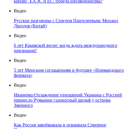
кризис, ЕАЭС и ЕС: победа изоляционизма?
Видео
Русские разговоры с Сергеем Пантелеевым: Михаил
Дроздов (Китай)
Видео
6 лет Крымской весне: когда ждать международного
признания?
Видео
5 лет Минским соглашениям и будущее «Нормандского
формата»
Видео
Иваненко:Охлаждение отношений Украины с Россией
принесло Румынии газоносный шельф у острова
Змеиного
Видео
Как Россия завоёвывала и осваивала Северное