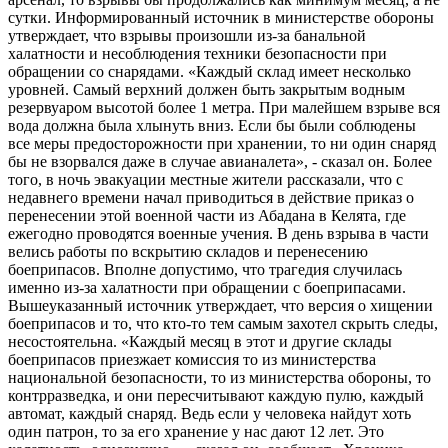
сутки. Информированный источник в министерстве обороны
утверждает, что взрывы произошли из-за банальной
халатности и несоблюдения техники безопасности при
обращении со снарядами. «Каждый склад имеет несколько
уровней. Самый верхний должен быть закрытым водным
резервуаром высотой более 1 метра. При малейшем взрыве вся
вода должна была хлынуть вниз. Если бы были соблюдены
все меры предосторожности при хранении, то ни один снаряд
бы не взорвался даже в случае авианалета», - сказал он. Более
того, в ночь эвакуации местные жители рассказали, что с
недавнего времени начал приводиться в действие приказ о
перенесении этой военной части из Абадана в Келята, где
ежегодно проводятся военные учения. В день взрыва в части
велись работы по вскрытию складов и перенесению
боеприпасов. Вполне допустимо, что трагедия случилась
именно из-за халатности при обращении с боеприпасами.
Вышеуказанный источник утверждает, что версия о хищении
боеприпасов и то, что кто-то тем самым захотел скрыть следы,
несостоятельна. «Каждый месяц в этот и другие склады
боеприпасов приезжает комиссия то из министерства
национальной безопасности, то из министерства обороны, то
контрразведка, и они пересчитывают каждую пулю, каждый
автомат, каждый снаряд. Ведь если у человека найдут хоть
один патрон, то за его хранение у нас дают 12 лет. Это