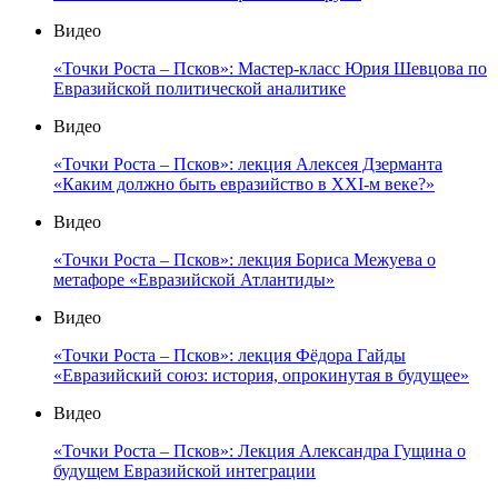
Видео
«Точки Роста – Псков»: Мастер-класс Юрия Шевцова по
Евразийской политической аналитике
Видео
«Точки Роста – Псков»: лекция Алексея Дзерманта
«Каким должно быть евразийство в XXI-м веке?»
Видео
«Точки Роста – Псков»: лекция Бориса Межуева о
метафоре «Евразийской Атлантиды»
Видео
«Точки Роста – Псков»: лекция Фёдора Гайды
«Евразийский союз: история, опрокинутая в будущее»
Видео
«Точки Роста – Псков»: Лекция Александра Гущина о
будущем Евразийской интеграции