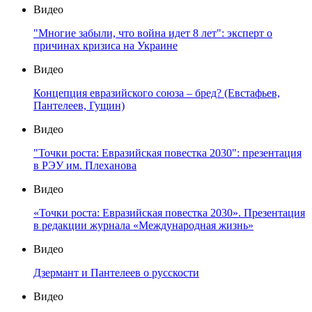
Видео
"Многие забыли, что война идет 8 лет": эксперт о
причинах кризиса на Украине
Видео
Концепция евразийского союза – бред? (Евстафьев,
Пантелеев, Гущин)
Видео
"Точки роста: Евразийская повестка 2030": презентация
в РЭУ им. Плеханова
Видео
«Точки роста: Евразийская повестка 2030». Презентация
в редакции журнала «Международная жизнь»
Видео
Дзермант и Пантелеев о русскости
Видео