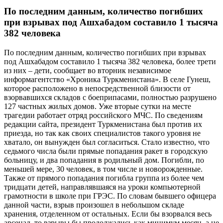
По последним данным, количество погибших
при взрывах под Ашхабадом составило 1 тысяча
382 человека
По последним данным, количество погибших при взрывах
под Ашхабадом составило 1 тысяча 382 человека, более трети
из них – дети, сообщает во вторник независимое
информагентство «Хроника Туркменистана». В селе Гунеш,
которое расположено в непосредственной близости от
взорвавшихся складов с боеприпасами, полностью разрушено
127 частных жилых домов. Уже вторые сутки на месте
трагедии работает отряд российского МЧС. По сведениям
редакции сайта, президент Туркменистана был против их
приезда, но так как своих специалистов такого уровня не
хватало, он вынужден был согласиться. Стало известно, что
седьмого числа были прямые попадания ракет в городскую
больницу, и два попадания в родильный дом. Погибли, по
меньшей мере, 30 человек, в том числе и новорожденные.
Также от прямого попадания погибла группа из более чем
тридцати детей, направлявшаяся на уроки компьютерной
грамотности в школе при ГРЭС. По словам бывшего офицера
данной части, взрыв произошел в небольшом складе
хранения, отделенном от остальных. Если бы взорвался весь
арсенал, то взрывы бы продолжались как минимум месяц, а не