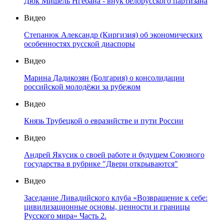
Дюк Мишель Нгебана - внук белорусского партизана
Видео
Степанюк Александр (Киргизия) об экономических
особенностях русской диаспоры
Видео
Марина Дадикозян (Болгария) о консолидации
российской молодёжи за рубежом
Видео
Князь Трубецкой о евразийстве и пути России
Видео
Андрей Якусик о своей работе и будущем Союзного
государства в рубрике "Двери открываются"
Видео
Заседание Ливадийского клуба «Возвращение к себе:
цивилизационные основы, ценности и границы
Русского мира» Часть 2.