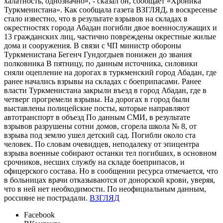
халатность, однозначно», - сказал он, сообщает «Хроника
Туркменистана». Как сообщала газета ВЗГЛЯД, в воскресенье
стало известно, что в результате взрывов на складах в
окрестностях города Абадан погибли двое военнослужащих и
13 гражданских лиц, частично повреждены окрестные жилые
дома и сооружения. В связи с ЧП министр обороны
Туркменистана Бегенч Гундогдыев понижен до звания
полковника В пятницу, по данным источника, силовики
сняли оцепление на дорогах в туркменский город Абадан, где
ранее начались взрывы на складах с боеприпасами. Ранее
власти Туркменистана закрыли въезд в город Абадан, где в
четверг прогремели взрывы. На дорогах в город были
выставлены полицейские посты, которые направляют
автотранспорт в объезд По данным СМИ, в результате
взрывов разрушены сотни домов, сгорела школа № 8, от
взрыва под землю ушел детский сад. Погибли около ста
человек. По словам очевидцев, неподалеку от эпицентра
взрыва военные собирают останки тел погибших, в основном
срочников, несших службу на складе боеприпасов, и
офицерского состава. Но в сообщении ресурса отмечается, что
в больницах врачи отказываются от донорской крови, уверяя,
что в ней нет необходимости. По неофициальным данным,
россияне не пострадали.
ВЗГЛЯД
Facebook