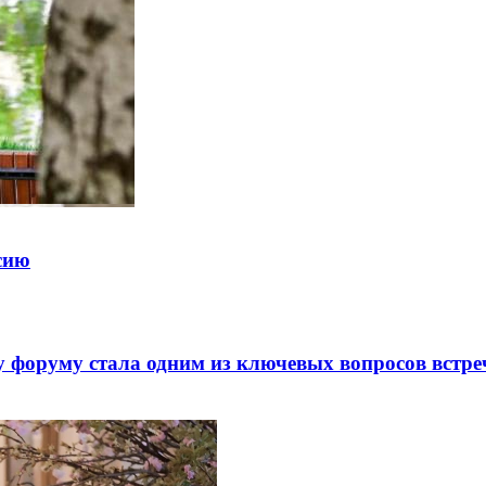
ссию
 форуму стала одним из ключевых вопросов встре