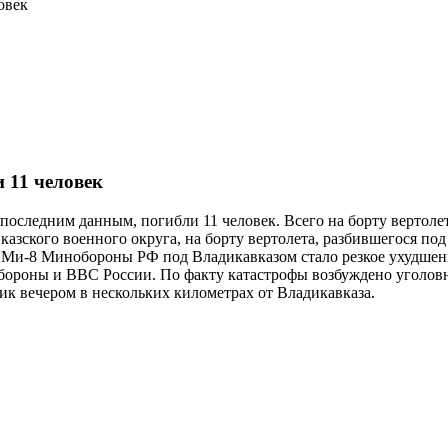
овек
 11 человек
о последним данным, погибли 11 человек. Всего на борту вертол
ского военного округа, на борту вертолета, разбившегося под 
Ми-8 Минобороны РФ под Владикавказом стало резкое ухудшение
бороны и ВВС России. По факту катастрофы возбуждено уголовн
ик вечером в нескольких километрах от Владикавказа.