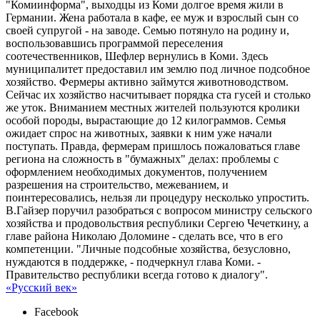
"Комиинформа", выходцы из Коми долгое время жили в
Германии. Жена работала в кафе, ее муж и взрослый сын со
своей супругой - на заводе. Семью потянуло на родину и,
воспользовавшись программой переселения
соотечественников, Шефлер вернулись в Коми. Здесь
муниципалитет предоставил им землю под личное подсобное
хозяйство. Фермеры активно займутся животноводством.
Сейчас их хозяйство насчитывает порядка ста гусей и столько
же уток. Вниманием местных жителей пользуются кролики
особой породы, вырастающие до 12 килограммов. Семья
ожидает спрос на животных, заявки к ним уже начали
поступать. Правда, фермерам пришлось пожаловаться главе
региона на сложность в "бумажных" делах: проблемы с
оформлением необходимых документов, получением
разрешения на строительство, межеванием, и
поинтересовались, нельзя ли процедуру несколько упростить.
В.Гайзер поручил разобраться с вопросом министру сельского
хозяйства и продовольствия республики Сергею Чечеткину, а
главе района Николаю Доломине - сделать все, что в его
компетенции. "Личные подсобные хозяйства, безусловно,
нуждаются в поддержке, - подчеркнул глава Коми. -
Правительство республики всегда готово к диалогу".
«Русский век»
Facebook