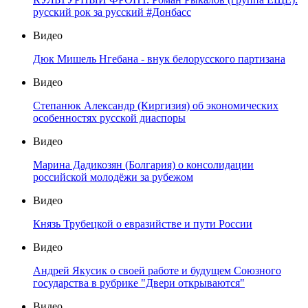
русский рок за русский #Донбасс
Видео
Дюк Мишель Нгебана - внук белорусского партизана
Видео
Степанюк Александр (Киргизия) об экономических
особенностях русской диаспоры
Видео
Марина Дадикозян (Болгария) о консолидации
российской молодёжи за рубежом
Видео
Князь Трубецкой о евразийстве и пути России
Видео
Андрей Якусик о своей работе и будущем Союзного
государства в рубрике "Двери открываются"
Видео