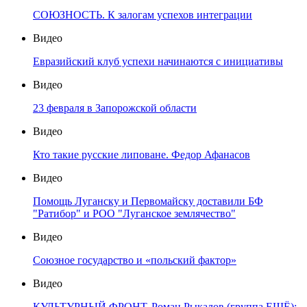
СОЮЗНОСТЬ. К залогам успехов интеграции
Видео
Евразийский клуб успехи начинаются с инициативы
Видео
23 февраля в Запорожской области
Видео
Кто такие русские липоване. Федор Афанасов
Видео
Помощь Луганску и Первомайску доставили БФ
"Ратибор" и РОО "Луганское землячество"
Видео
Союзное государство и «польский фактор»
Видео
КУЛЬТУРНЫЙ ФРОНТ. Роман Рыкалов (группа ЕЩЁ):