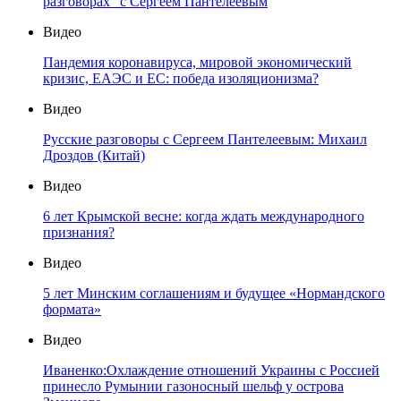
разговорах" с Сергеем Пантелеевым
Видео
Пандемия коронавируса, мировой экономический
кризис, ЕАЭС и ЕС: победа изоляционизма?
Видео
Русские разговоры с Сергеем Пантелеевым: Михаил
Дроздов (Китай)
Видео
6 лет Крымской весне: когда ждать международного
признания?
Видео
5 лет Минским соглашениям и будущее «Нормандского
формата»
Видео
Иваненко:Охлаждение отношений Украины с Россией
принесло Румынии газоносный шельф у острова