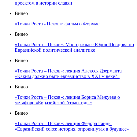
проектом в истории славян
Видео
«Точки Роста - Псков»: фильм о Форуме
Видео
«Точки Роста – Псков»: Мастер-класс Юрия Шевцова по
Евразийской политической аналитике
Видео
«Точки Роста – Псков»: лекция Алексея Дзерманта
«Каким должно быть евразийство в XXI-м веке?»
Видео
«Точки Роста – Псков»: лекция Бориса Межуева о
метафоре «Евразийской Атлантиды»
Видео
«Точки Роста – Псков»: лекция Фёдора Гайды
«Евразийский союз: история, опрокинутая в будущее»