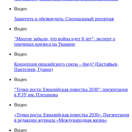
Видео
Защитить и обезвредить. Специальный репортаж
Видео
"Многие забыли, что война идет 8 лет": эксперт о
причинах кризиса на Украине
Видео
Концепция евразийского союза – бред? (Евстафьев,
Пантелеев, Гущин)
Видео
"Точки роста: Евразийская повестка 2030": презентация
в РЭУ им. Плеханова
Видео
«Точки роста: Евразийская повестка 2030». Презентация
в редакции журнала «Международная жизнь»
Видео