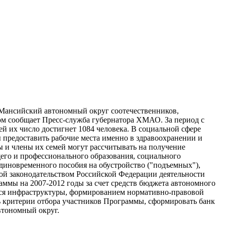
Мансийский автономный округ соотечественников,
ом сообщает Пресс-служба губернатора ХМАО. За период с
ей их число достигнет 1084 человека. В социальной сфере
 предоставить рабочие места именно в здравоохранении и
 и члены их семей могут рассчитывать на получение
го и профессионального образования, социального
диновременного пособия на обустройство ("подъемных"),
ной законодательством Российской Федерации деятельности
ммы на 2007-2012 годы за счет средств бюджета автономного
ейся инфраструктуры, формированием нормативно-правовой
 критерии отбора участников Программы, сформировать банк
втономный округ.