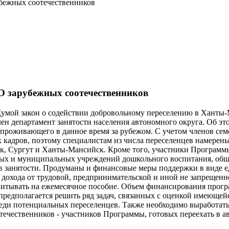
бежных соотечественников
О зарубежных соотечественников
мой закон о содействии добровольному переселению в Ханты-
 департамент занятости населения автономного округа. Об эт
 проживающего в данное время за рубежом. С учетом членов сем
кадров, поэтому специалистам из числа переселенцев намерены
к, Сургут и Ханты-Мансийск. Кроме того, участники Программы
ых и муниципальных учреждений дошкольного воспитания, обще
в занятости. Продуманы и финансовые меры поддержки в виде е
и дохода от трудовой, предпринимательской и иной не запрещен
итывать на ежемесячное пособие. Объем финансирования програ
 предполагается решить ряд задач, связанных с оценкой имеющ
ди потенциальных переселенцев. Также необходимо выработать
отечественников - участников Программы, готовых переехать в а