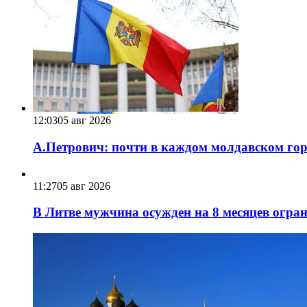
12:03
05 авг 2026
А.Петрович: почти в каждом молдавском горо
11:27
05 авг 2026
В Литве мужчина осужден на 8 месяцев огра