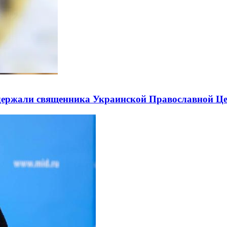
держали священника Украинской Православной Ц