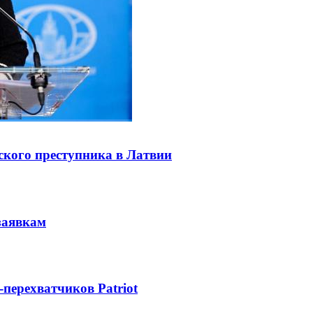
ского преступника в Латвии
заявкам
-перехватчиков Patriot