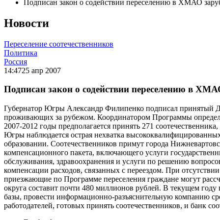
Подписан закон о содействии переселению в ХМАО зару
Новости
Переселение соотечественников
Политика
Россия
14:47
25 апр 2007
Подписан закон о содействии переселению в ХМА
Губернатор Югры Александр Филипенко подписал принятый Ду
проживающих за рубежом. Координатором Программы определен
2007-2012 годы предполагается принять 271 соотечественника,
Югры наблюдается острая нехватка высококвалифицированных 
образовании. Соотечественников примут города Нижневартовс
компенсационного пакета, включающего услуги государственн
обслуживания, здравоохранения и услуги по решению вопросо
компенсации расходов, связанных с переездом. При отсутстви
приезжающие по Программе переселения граждане могут рассч
округа составит почти 480 миллионов рублей. В текущем году
базы, провести информационно-разъяснительную компанию сре
работодателей, готовых принять соотечественников, и банк со