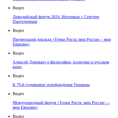
Видео
Ливадийский форум 2024. Интервью с Сергеем
Пантелеевым
Видео
Презентация доклада «Точки Роста: мир России – мир
Евразии»
Видео
Алексей Дзермант о философии, политике и русском
кино
Видео
К 79-й годовщине освобождения Украины
Видео
Международный форум «Точки Роста: мир России —
мир Евразии»
Видео