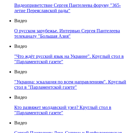
Видеоприветствие Сергея Пантелеева форуму "365-
летие Переяславской рады"
Видео
О русском зарубежье. Интервью Сергея Пантелеева
телеканалу "Большая Азия"
Видео
"Что ждёт русский язык на Украине". Круглый стол в
"Парламентской газете"
Видео
"Украина: эскалация по всем направлениям". Круглый
стол в "Парламентской газете"
Видео
Кто развяжет молдавский узел? Круглый стол в
"Парламентской газете"
Видео
Сергей Пантелеев: День Супрун и Варфоломеевская