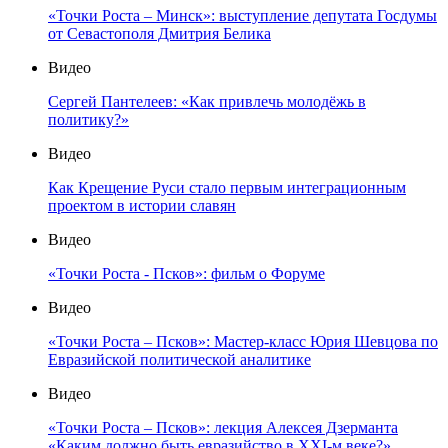
«Точки Роста – Минск»: выступление депутата Госдумы
от Севастополя Дмитрия Белика
Видео
Сергей Пантелеев: «Как привлечь молодёжь в
политику?»
Видео
Как Крещение Руси стало первым интеграционным
проектом в истории славян
Видео
«Точки Роста - Псков»: фильм о Форуме
Видео
«Точки Роста – Псков»: Мастер-класс Юрия Шевцова по
Евразийской политической аналитике
Видео
«Точки Роста – Псков»: лекция Алексея Дзерманта
«Каким должно быть евразийство в XXI-м веке?»