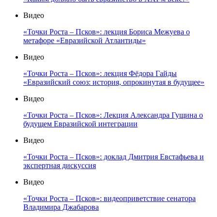
Видео
«Точки Роста – Псков»: лекция Бориса Межуева о
метафоре «Евразийской Атлантиды»
Видео
«Точки Роста – Псков»: лекция Фёдора Гайды
«Евразийский союз: история, опрокинутая в будущее»
Видео
«Точки Роста – Псков»: Лекция Александра Гущина о
будущем Евразийской интеграции
Видео
«Точки Роста – Псков»: доклад Дмитрия Евстафьева и
экспертная дискуссия
Видео
«Точки Роста – Псков»: видеоприветствие сенатора
Владимира Джабарова