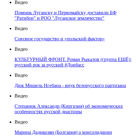
Видео
Помощь Луганску и Первомайску доставили БФ
"Ратибор" и РОО "Луганское землячество"
Видео
Союзное государство и «польский фактор»
Видео
КУЛЬТУРНЫЙ ФРОНТ. Роман Рыкалов (группа ЕЩЁ):
русский рок за русский #Донбасс
Видео
Дюк Мишель Нгебана - внук белорусского партизана
Видео
Степанюк Александр (Киргизия) об экономических
особенностях русской диаспоры
Видео
Марина Дадикозян (Болгария) о консолидации