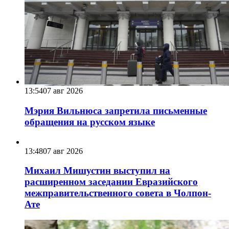
13:54
07 авг 2026
Мэрия Вильнюса запретила письменные
обращения на русском языке
13:48
07 авг 2026
Михаил Мишустин выступил на
расширенном заседании Евразийского
межправительственного совета в Чолпон-
Ате