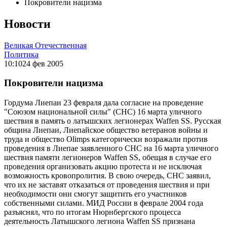
Покровители нацизма
Новости
Великая Отечественная
Политика
10:10
24 фев 2005
Покровители нацизма
Гордума Лиепаи 23 февраля дала согласие на проведение
"Союзом национальной силы" (СНС) 16 марта уличного
шествия в память о латышских легионерах Waffen SS. Русская
община Лиепаи, Лиепайское общество ветеранов войны и
труда и общество Olimps категорически возражали против
проведения в Лиепае заявленного СНС на 16 марта уличного
шествия памяти легионеров Waffen SS, обещая в случае его
проведения организовать акцию протеста и не исключая
возможность кровопролития. В свою очередь, СНС заявил,
что их не заставят отказаться от проведения шествия и при
необходимости они смогут защитить его участников
собственными силами. МИД России в феврале 2004 года
разъяснял, что по итогам Нюрнбергского процесса
деятельность Латышского легиона Waffen SS признана