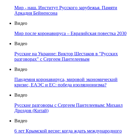
Мир - наш. Институт Русского зарубежья. Памяти
Аркадия Бейненсона
Видео
Мир после коронавируса – Евразийская повестка 2030
Видео
Русские на Украине: Виктор Шестаков в "Русских
разговорах" с Сергеем Пантелеевым
Видео
Пандемия коронавируса, мировой экономический
кризис, ЕАЭС и ЕС: победа изоляционизма?
Видео
Русские разговоры с Сергеем Пантелеевым: Михаил
Дроздов (Китай)
Видео
6 лет Крымской весне: когда ждать международного