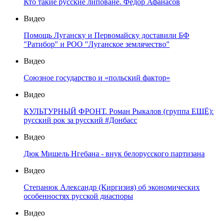
Кто такие русские липоване. Федор Афанасов
Видео
Помощь Луганску и Первомайску доставили БФ
"Ратибор" и РОО "Луганское землячество"
Видео
Союзное государство и «польский фактор»
Видео
КУЛЬТУРНЫЙ ФРОНТ. Роман Рыкалов (группа ЕЩЁ):
русский рок за русский #Донбасс
Видео
Дюк Мишель Нгебана - внук белорусского партизана
Видео
Степанюк Александр (Киргизия) об экономических
особенностях русской диаспоры
Видео