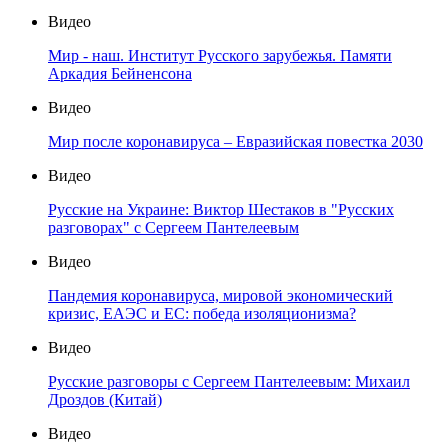
Видео
Мир - наш. Институт Русского зарубежья. Памяти
Аркадия Бейненсона
Видео
Мир после коронавируса – Евразийская повестка 2030
Видео
Русские на Украине: Виктор Шестаков в "Русских
разговорах" с Сергеем Пантелеевым
Видео
Пандемия коронавируса, мировой экономический
кризис, ЕАЭС и ЕС: победа изоляционизма?
Видео
Русские разговоры с Сергеем Пантелеевым: Михаил
Дроздов (Китай)
Видео