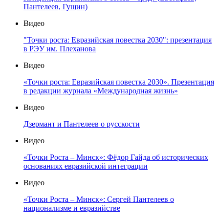
Пантелеев, Гущин)
Видео
"Точки роста: Евразийская повестка 2030": презентация
в РЭУ им. Плеханова
Видео
«Точки роста: Евразийская повестка 2030». Презентация
в редакции журнала «Международная жизнь»
Видео
Дзермант и Пантелеев о русскости
Видео
«Точки Роста – Минск»: Фёдор Гайда об исторических
основаниях евразийской интеграции
Видео
«Точки Роста – Минск»: Сергей Пантелеев о
национализме и евразийстве