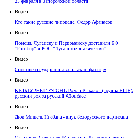
23 февраля в Запорожской области
Видео
Кто такие русские липоване. Федор Афанасов
Видео
Помощь Луганску и Первомайску доставили БФ
"Ратибор" и РОО "Луганское землячество"
Видео
Союзное государство и «польский фактор»
Видео
КУЛЬТУРНЫЙ ФРОНТ. Роман Рыкалов (группа ЕЩЁ):
русский рок за русский #Донбасс
Видео
Дюк Мишель Нгебана - внук белорусского партизана
Видео
Степанюк Александр (Киргизия) об экономических