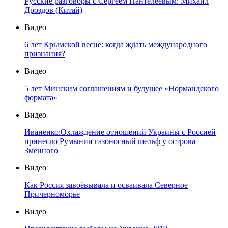
Русские разговоры с Сергеем Пантелеевым: Михаил
Дроздов (Китай)
Видео
6 лет Крымской весне: когда ждать международного
признания?
Видео
5 лет Минским соглашениям и будущее «Нормандского
формата»
Видео
Иваненко:Охлаждение отношений Украины с Россией
принесло Румынии газоносный шельф у острова
Змеиного
Видео
Как Россия завоёвывала и осваивала Северное
Причерноморье
Видео