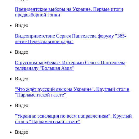
Президентские выборы на Украине. Первые итоги
предвыборной гонки
Видео
Видеоприветствие Сергея Пантелеева форуму "365-
летие Переяславской рады"
Видео
О русском зарубежье. Интервью Сергея Пантелеева
телеканалу "Большая Азия"
Видео
"Что ждёт русский язык на Украине". Круглый стол в
"Парламентской газете"
Видео
"Украина: эскалация по всем направлениям". Круглый
стол в "Парламентской газете"
Видео