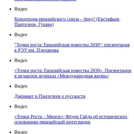
Видео
Концепция евразийского союза – бред? (Евстафьев,
Пантелеев, Гущин)
Видео
"Точки роста: Евразийская повестка 2030": презентация
в РЭУ им. Плеханова
Видео
«Точки роста: Евразийская повестка 2030». Презентация
в редакции журнала «Международная жизнь»
Видео
Дзермант и Пантелеев о русскости
Видео
«Точки Роста – Минск»: Фёдор Гайда об исторических
основаниях евразийской интеграции
Видео