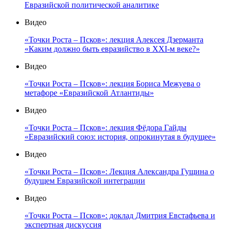
Евразийской политической аналитике
Видео
«Точки Роста – Псков»: лекция Алексея Дзерманта
«Каким должно быть евразийство в XXI-м веке?»
Видео
«Точки Роста – Псков»: лекция Бориса Межуева о
метафоре «Евразийской Атлантиды»
Видео
«Точки Роста – Псков»: лекция Фёдора Гайды
«Евразийский союз: история, опрокинутая в будущее»
Видео
«Точки Роста – Псков»: Лекция Александра Гущина о
будущем Евразийской интеграции
Видео
«Точки Роста – Псков»: доклад Дмитрия Евстафьева и
экспертная дискуссия