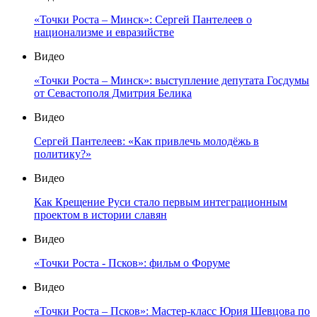
«Точки Роста – Минск»: Сергей Пантелеев о
национализме и евразийстве
Видео
«Точки Роста – Минск»: выступление депутата Госдумы
от Севастополя Дмитрия Белика
Видео
Сергей Пантелеев: «Как привлечь молодёжь в
политику?»
Видео
Как Крещение Руси стало первым интеграционным
проектом в истории славян
Видео
«Точки Роста - Псков»: фильм о Форуме
Видео
«Точки Роста – Псков»: Мастер-класс Юрия Шевцова по