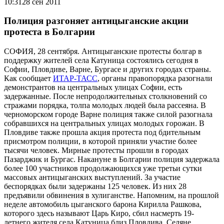
10:31
28 сен 2011
Полиция разгоняет антицыганские акции
протеста в Болгарии
СОФИЯ, 28 сентября. Антицыганские протесты болгар в
поддержку жителей села Катуница состоялись сегодня в
Софии, Пловдиве, Варне, Бургасе и других городах страны.
Как сообщает
ИТАР-ТАСС
, органы правопорядка разогнали
демонстрантов на центральных улицах Софии, есть
задержанные. После непродолжительных столкновений со
стражами порядка, толпа молодых людей была рассеяна. В
черноморском городе Варне полиция также силой разогнала
собравшихся на центральных улицах молодых горожан. В
Пловдиве также прошла акция протеста под бдительным
присмотром полиции, в которой приняли участие более
тысячи человек. Мирные протесты прошли в городах
Пазарджик и Бургас. Накануне в Болгарии полиция задержала
более 100 участников продолжающихся уже третьи сутки
массовых антицыганских выступлений. За участие
беспорядках были задержаны 125 человек. Из них 28
предъявили обвинения в хулиганстве. Напомним, на прошлой
неделе автомобиль цыганского барона Кирилла Рашкова,
которого здесь называют Царь Киро, сбил насмерть 19-
летнего жителя села Катуница близ Пловдива. Селяне