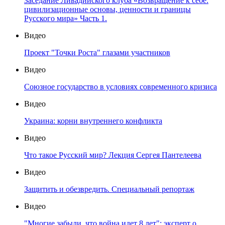
Заседание Ливадийского клуба «Возвращение к себе:
цивилизационные основы, ценности и границы
Русского мира» Часть 1.
Видео
Проект "Точки Роста" глазами участников
Видео
Союзное государство в условиях современного кризиса
Видео
Украина: корни внутреннего конфликта
Видео
Что такое Русский мир? Лекция Сергея Пантелеева
Видео
Защитить и обезвредить. Специальный репортаж
Видео
"Многие забыли, что война идет 8 лет": эксперт о