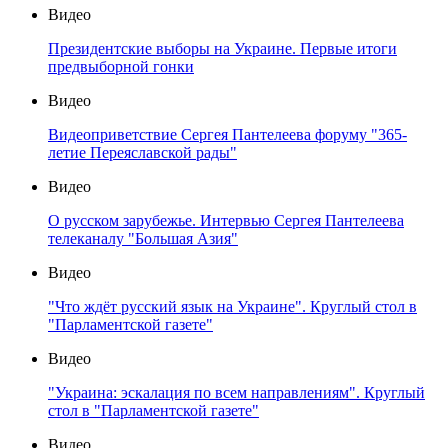
Видео
Президентские выборы на Украине. Первые итоги
предвыборной гонки
Видео
Видеоприветствие Сергея Пантелеева форуму "365-
летие Переяславской рады"
Видео
О русском зарубежье. Интервью Сергея Пантелеева
телеканалу "Большая Азия"
Видео
"Что ждёт русский язык на Украине". Круглый стол в
"Парламентской газете"
Видео
"Украина: эскалация по всем направлениям". Круглый
стол в "Парламентской газете"
Видео