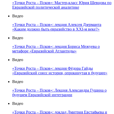
«Точки Роста – Псков»: Мастер-класс Юрия Шевцова по
Евразийской политической аналитике
Видео
«Точки Роста – Псков»: лекция Алексея Дзерманта
«Каким должно быть евразийство в XXI-м веке?»
Видео
«Точки Роста – Псков»: лекция Бориса Межуева о
метафоре «Евразийской Атлантиды»
Видео
«Точки Роста – Псков»: лекция Фёдора Гайды
«Евразийский союз: история, опрокинутая в будущее»
Видео
«Точки Роста – Псков»: Лекция Александра Гущина о
будущем Евразийской интеграции
Видео
«Точки Роста – Псков»: доклад Дмитрия Евстафьева и