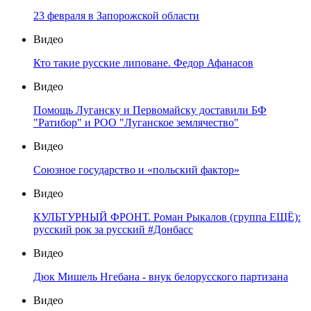
23 февраля в Запорожской области
Видео
Кто такие русские липоване. Федор Афанасов
Видео
Помощь Луганску и Первомайску доставили БФ
"Ратибор" и РОО "Луганское землячество"
Видео
Союзное государство и «польский фактор»
Видео
КУЛЬТУРНЫЙ ФРОНТ. Роман Рыкалов (группа ЕЩЁ):
русский рок за русский #Донбасс
Видео
Дюк Мишель Нгебана - внук белорусского партизана
Видео