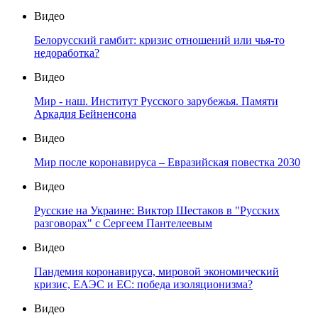
Видео
Белорусский гамбит: кризис отношений или чья-то
недоработка?
Видео
Мир - наш. Институт Русского зарубежья. Памяти
Аркадия Бейненсона
Видео
Мир после коронавируса – Евразийская повестка 2030
Видео
Русские на Украине: Виктор Шестаков в "Русских
разговорах" с Сергеем Пантелеевым
Видео
Пандемия коронавируса, мировой экономический
кризис, ЕАЭС и ЕС: победа изоляционизма?
Видео