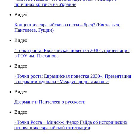
причинах кризиса на Украине
Видео
Концепция евразийского союза – бред? (Евстафьев,
Пантелеев, Гущин)
Видео
"Точки роста: Евразийская повестка 2030": презентация
в РЭУ им. Плеханова
Видео
«Точки роста: Евразийская повестка 2030». Презентация
в редакции журнала «Международная жизнь»
Видео
Дзермант и Пантелеев о русскости
Видео
«Точки Роста – Минск»: Фёдор Гайда об исторических
основаниях евразийской интеграции