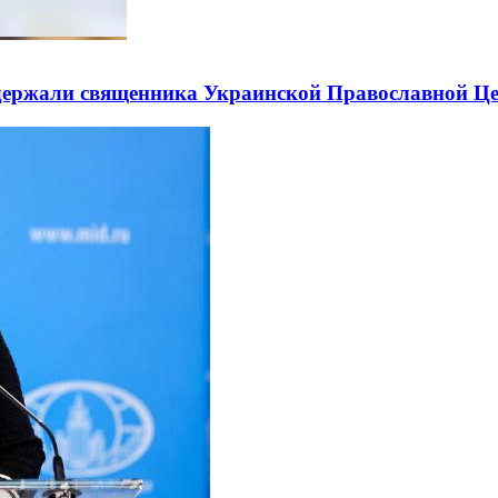
держали священника Украинской Православной Ц