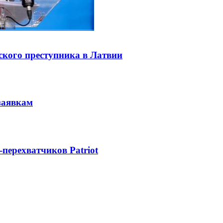
ского преступника в Латвии
заявкам
-перехватчиков Patriot