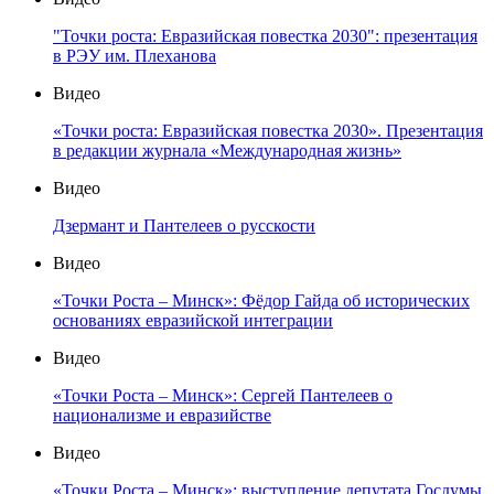
"Точки роста: Евразийская повестка 2030": презентация
в РЭУ им. Плеханова
Видео
«Точки роста: Евразийская повестка 2030». Презентация
в редакции журнала «Международная жизнь»
Видео
Дзермант и Пантелеев о русскости
Видео
«Точки Роста – Минск»: Фёдор Гайда об исторических
основаниях евразийской интеграции
Видео
«Точки Роста – Минск»: Сергей Пантелеев о
национализме и евразийстве
Видео
«Точки Роста – Минск»: выступление депутата Госдумы