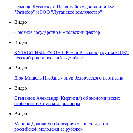
Помощь Луганску и Первомайску доставили БФ
"Ратибор" и РОО "Луганское землячество"
Видео
Союзное государство и «польский фактор»
Видео
КУЛЬТУРНЫЙ ФРОНТ. Роман Рыкалов (группа ЕЩЁ):
русский рок за русский #Донбасс
Видео
Дюк Мишель Нгебана - внук белорусского партизана
Видео
Степанюк Александр (Киргизия) об экономических
особенностях русской диаспоры
Видео
Марина Дадикозян (Болгария) о консолидации
российской молодёжи за рубежом