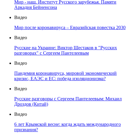
Мир - наш. Институт Русского зарубежья. Памяти
Аркадия Бейненсона
Видео
Мир после коронавируса – Евразийская повестка 2030
Видео
Русские на Украине: Виктор Шестаков в "Русских
разговорах" с Сергеем Пантелеевым
Видео
Пандемия коронавируса, мировой экономический
кризис, ЕАЭС и ЕС: победа изоляционизма?
Видео
Русские разговоры с Сергеем Пантелеевым: Михаил
Дроздов (Китай)
Видео
6 лет Крымской весне: когда ждать международного
признания?