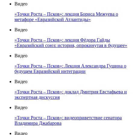
Видео
«Точки Роста – Псков»: лекция Бориса Межуева о
метафоре «Евразийской Атлантиды»
Видео
«Точки Роста – Псков»: лекция Фёдора Гайды
«Евразийский союз: история, опрокинутая в будущее»
Видео
«Точки Роста – Псков»: Лекция Александра Гущина о
будущем Евразийской интеграции
Видео
«Точки Роста – Псков»: доклад Дмитрия Евстафьева и
экспертная дискуссия
Видео
«Точки Роста – Псков»: видеоприветствие сенатора
Владимира Джабарова
Видео