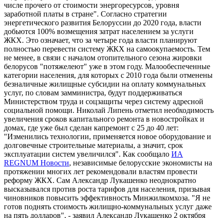
числе прочего от стоимости энергоресурсов, уровня
заработной платы в стране". Согласно стратегии
энергетического развития Белоруссии до 2020 года, власти
добьются 100% возмещения затрат населением за услуги
ЖКХ. Это означает, что за четыре года власти планируют
полностью перевести систему ЖКХ на самоокупаемость. Тем
не менее, в связи с началом отопительного сезона жировки
белорусов "потяжелеют" уже в этом году. Малообеспеченные
категории населения, для которых с 2010 года были отменены
безналичные жилищные субсидии на оплату коммунальных
услуг, по словам замминистра, будут поддерживаться
Министерством труда и соцзащиты через систему адресной
социальной помощи. Николай Липень отметил необходимость
увеличения сроков капитального ремонта в новостройках и
домах, где уже был сделан капремонт с 25 до 40 лет:
"Изменились технологии, применяется новое оборудование и
долговечные строительные материалы, а значит, срок
эксплуатации систем увеличился". Как сообщало
ИА
REGNUM Новости
, независимые белорусские экономисты на
протяжении многих лет рекомендовали властям провести
реформу ЖКХ. Сам Александр Лукашенко неоднократно
высказывался против роста тарифов для населения, призывая
чиновников повысить эффективность Минжилкомхоза. "Я не
готов поднять стоимость жилищно-коммунальных услуг даже
на пять долларов", - заявил Александр Лукашенко 2 октября