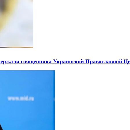
держали священника Украинской Православной Ц