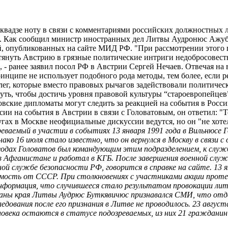
вадзе ноту в связи с комментариями российских должностных л
а. Как сообщил министр иностранных дел Литвы Аудронюс Ажуба
, опубликованных на сайте МИД РФ. "При рассмотрении этого п
тянуть Австрию в грязные политические интриги недобросовест
- ранее заявил посол РФ в Австрии Сергей Нечаев. Отвечая на 
ринципе не использует подобного рода методы, тем более, если 
ллег, которые вместо правовых рычагов задействовали политиче
уть, чтобы достичь уровня правовой культуры “староевропейцев”,
ские дипломаты могут следить за реакцией на события в России
ии на события в Австрии в связи с Головатовым, он ответил: "То
угах в Москве неофициальные дискуссии ведутся, но он "не хот
реваемый в участии в событиях 13 января 1991 года в Вильнюсе
ако 16 июля стало известно, что он вернулся в Москву в связи 
годах Головатов был командующим этим подразделением, к служб
в Афганистане и работал в КГБ. После завершения военной служ
 службе безопасности РФ, говорится в справке на сайте. 13 ян
мость от СССР. При столкновениях с участниками акции протес
информация, что случившееся стало результатом провокации ли
ны края Литвы Аудрюс Буткявичюс признавался СМИ, что отдав
дования после его признания в Литве не проводилось. 23 август
овека остаются в статусе подозреваемых, из них 21 гражданин 