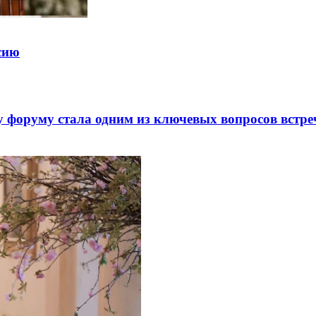
ссию
 форуму стала одним из ключевых вопросов встре