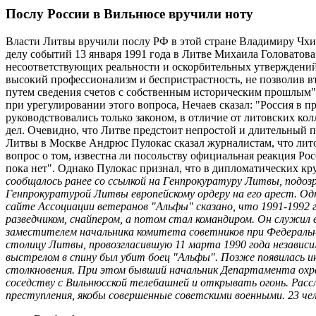
Послу России в Вильнюсе вручили ноту
Власти Литвы вручили послу РФ в этой стране Владимиру Чхик
делу событий 13 января 1991 года в Литве Михаила Головатов
несоответствующих реальности и оскорбительных утверждений
высокий профессионализм и беспристрастность, не позволив в
путем сведения счетов с собственным историческим прошлым", 
при урегулировании этого вопроса, Нечаев сказал: "Россия в п
руководствовались только законом, в отличие от литовских ко
дел. Очевидно, что Литве предстоит непростой и длительный п
Литвы в Москве Андрюс Пулокас сказал журналистам, что литов
вопрос о том, известна ли посольству официальная реакция Росс
пока нет". Однако Пулокас признал, что в дипломатических кр
сообщалось ранее со ссылкой на Генпрокуратуру Литвы, подоз
Генпрокуратурой Литвы европейскому ордеру на его арест. Одн
сайте Ассоциации ветеранов "Альфы" сказано, что 1991-1992 
разведчиком, снайпером, а потом стал командиром. Он служил 
заместителем начальника комитета советников при Федеральной
столицу Литвы, провозгласившую 11 марта 1990 года независи
выстрелом в спину был убит боец "Альфы". Позже появилась 
столкновения. При этом бывший начальник Департамента охра
соседству с Вильнюсской телебашней и открывать огонь. Рассле
преступления, якобы совершенные советскими военными. 23 чел