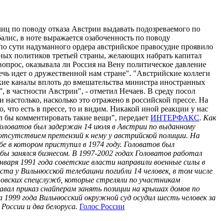
иц по поводу отказа Австрии выдавать подозреваемого по
лис, в ноте выражается озабоченность по поводу
о сути надуманного ордера австрийское правосудие проявило
ных политиков третьей страны, желающих набрать капитал
вопрос, оказывала ли Россия на Вену политическое давление
речь идет о дружественной нам стране". "Австрийские коллеги
ские каналы вплоть до вмешательства министра иностранных
 в частности Австрии", - отметил Нечаев. В среду посол
 настолько, насколько это отражено в российской прессе. На
, что есть в прессе, то и видим. Никакой иной реакции у нас
ел бы комментировать такие вещи", передает
ИНТЕРФАКС
.
Как
 Головатов был задержан 14 июля в Австрии по выданному
с отсутствием претензий к нему у австрийской полиции. На
е в котором приступил в 1974 году. Головатов был
бы занялся бизнесом. В 1997-2002 годах Головатов работал
варя 1991 года советские власти направили военные силы в
та у Вильнюсской телебашни погибли 14 человек, в том числе
товских спецслужб, которые стреляли по участникам
ал приказ снайперам занять позиции на крышах домов по
а 1999 года Вильнюсский окружной суд осудил шесть человек за
России и два белоруса.
Голос России