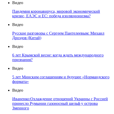
Видео
Пандемия коронавируса, мировой экономический
кризис, ЕАЭС и ЕС: победа изоляционизма?
Видео
Русские разговоры с Сергеем Пантелеевым: Михаил
Дроздов (Китай)
Видео
6 лет Крымской весне: когда ждать международного
признания?
Видео
5 лет Минским соглашениям и будущее «Нормандского
формата»
Видео
Иваненко:Охлаждение отношений Украины с Россией
принесло Румынии газоносный шельф у острова
Змеиного