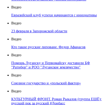
Видео
Евразийский клуб успехи начинаются с инициативы
Видео
23 февраля в Запорожской области
Видео
Кто такие русские липоване. Федор Афанасов
Видео
Помощь Луганску и Первомайску доставили БФ
"Ратибор" и РОО "Луганское землячество"
Видео
Союзное государство и «польский фактор»
Видео
КУЛЬТУРНЫЙ ФРОНТ. Роман Рыкалов (группа ЕЩЁ):
русский рок за русский #Донбасс