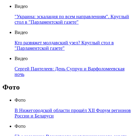
Видео
"Украина: эскалация по всем направлениям". Круглый
стол в "Парламентской газете"
Видео
Кто развяжет молдавский узел? Круглый стол в
"Парламентской газете"
Видео
Сергей Пантелеев: День Супрун и Варфоломеевская
ночь
Фото
Фото
В Нижегородской области прошёл XII Форум регионов
России и Беларуси
Фото