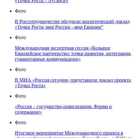
«Точки Роста – Луганск»
Фото
В Россотрудничестве обсудили аналитический доклад
«Точки Роста: мир России - мир Евразии"
Фото
Международная экспертная сессия «Большое
Евразийское партнерство: точки развития, интеграция,
гуманитарные коммуникации»
Фото
В МИА «Россия сегодня» представили доклад проекта
«Точки Роста»
Фото
«Россия – государство-цивилизация. Форма и
содержание»
Фото
Итоговое мероприятие Международного проекта в