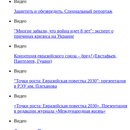
Видео
Защитить и обезвредить. Специальный репортаж
Видео
"Многие забыли, что война идет 8 лет": эксперт о
причинах кризиса на Украине
Видео
Концепция евразийского союза – бред? (Евстафьев,
Пантелеев, Гущин)
Видео
"Точки роста: Евразийская повестка 2030": презентация
в РЭУ им. Плеханова
Видео
«Точки роста: Евразийская повестка 2030». Презентация
в редакции журнала «Международная жизнь»
Видео