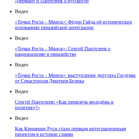
Дзермант и Пантелеев о русскости
Видео
«Точки Роста – Минск»: Фёдор Гайда об исторических
основаниях евразийской интеграции
Видео
«Точки Роста – Минск»: Сергей Пантелеев о
национализме и евразийстве
Видео
«Точки Роста – Минск»: выступление депутата Госдумы
от Севастополя Дмитрия Белика
Видео
Сергей Пантелеев: «Как привлечь молодёжь в
политику?»
Видео
Как Крещение Руси стало первым интеграционным
проектом в истории славян