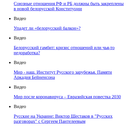
Союзные отношения РФ и РБ должны быть закреплены
в новой белорусской Конституции
Видео
Упадет ли «белорусский балкон»?
Видео
Белорусский гамбит: кризис отношений или чья-то
недоработка?
Видео
Мир - наш. Институт Русского зарубежья. Памяти
Аркадия Бейненсона
Видео
Мир после коронавируса – Евразийская повестка 2030
Видео
Русские на Украине: Виктор Шестаков в "Русских
разговорах" с Сергеем Пантелеевым