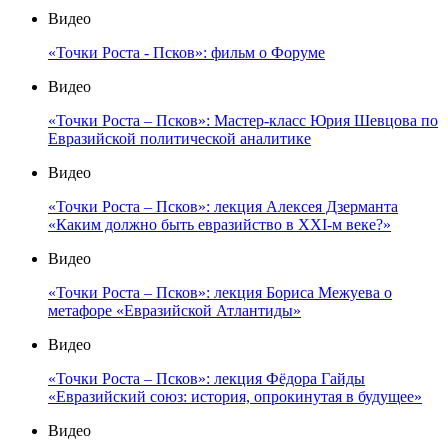
Видео
«Точки Роста - Псков»: фильм о Форуме
Видео
«Точки Роста – Псков»: Мастер-класс Юрия Шевцова по
Евразийской политической аналитике
Видео
«Точки Роста – Псков»: лекция Алексея Дзерманта
«Каким должно быть евразийство в XXI-м веке?»
Видео
«Точки Роста – Псков»: лекция Бориса Межуева о
метафоре «Евразийской Атлантиды»
Видео
«Точки Роста – Псков»: лекция Фёдора Гайды
«Евразийский союз: история, опрокинутая в будущее»
Видео