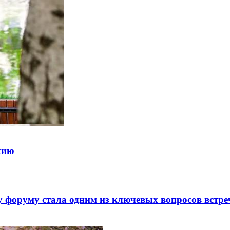
ссию
 форуму стала одним из ключевых вопросов встре