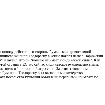
о поводу действий со стороны Румынской православной
Кишиневе Филипп Теодореску в конце ноября назвал Парижский
 и заявил, что он "больше не имеет юридической силы". Как
этой страны в ЕС, но сейчас кишиневское руководство видит,
умынию в "постоянной агрессии". За этим заявлением
сол Румынии Теодореску был вызван в министерство
мата посольства Румынии объявлены персонами нон-грата по