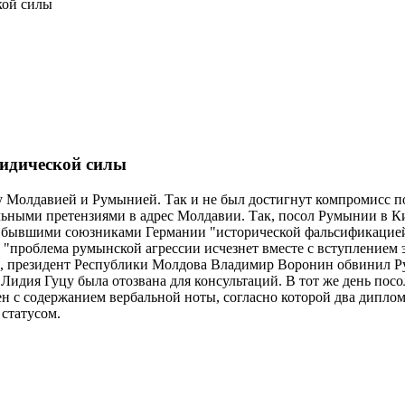
кой силы
идической силы
у Молдавией и Румынией. Так и не был достигнут компромисс п
льными претензиями в адрес Молдавии. Так, посол Румынии в 
с бывшими союзниками Германии "исторической фальсификацией"
 "проблема румынской агрессии исчезнет вместе с вступлением 
еле, президент Республики Молдова Владимир Воронин обвинил Р
 Лидия Гуцу была отозвана для консультаций. В тот же день по
ен с содержанием вербальной ноты, согласно которой два дипло
статусом.