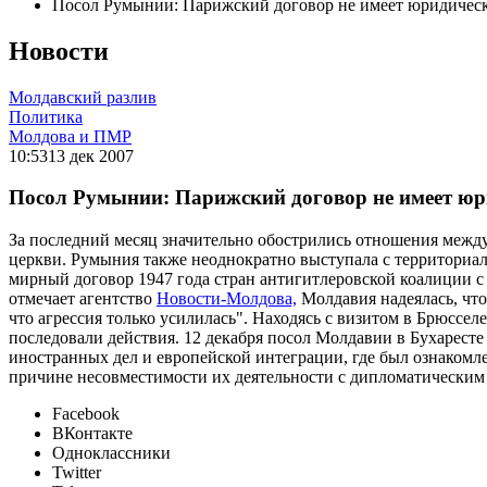
Посол Румынии: Парижский договор не имеет юридичес
Новости
Молдавский разлив
Политика
Молдова и ПМР
10:53
13 дек 2007
Посол Румынии: Парижский договор не имеет юр
За последний месяц значительно обострились отношения межд
церкви. Румыния также неоднократно выступала с территориа
мирный договор 1947 года стран антигитлеровской коалиции 
отмечает агентство
Новости-Молдова,
Молдавия надеялась, что
что агрессия только усилилась". Находясь с визитом в Брюсс
последовали действия. 12 декабря посол Молдавии в Бухаресте
иностранных дел и европейской интеграции, где был ознакомл
причине несовместимости их деятельности с дипломатическим 
Facebook
ВКонтакте
Одноклассники
Twitter