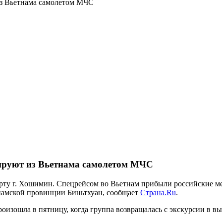
из Вьетнама самолетом МЧС
ируют из Вьетнама самолетом МЧС
у г. Хошимин. Спецрейсом во Вьетнам прибыли российские мед
намской провинции Биньтхуан, сообщает
Страна.Ru
.
оизошла в пятницу, когда группа возвращалась с экскурсии в вы