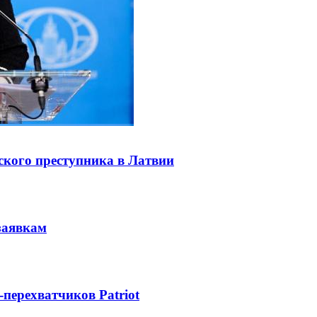
ского преступника в Латвии
заявкам
-перехватчиков Patriot