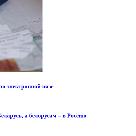
по электронной визе
еларусь, а белорусам – в Россию