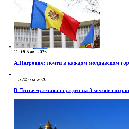
12:03
05 авг 2026
А.Петрович: почти в каждом молдавском горо
11:27
05 авг 2026
В Литве мужчина осужден на 8 месяцев огра