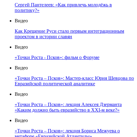
Сергей Пантелеев: «Как привлечь молодёжь в
политику?»
Видео
Как Крещение Руси стало первым интеграционным
проектом в истории славян
Видео
«Точки Роста - Псков»: фильм о Форуме
Видео
«Точки Роста – Псков»: Мастер-класс Юрия Шевцова по
Евразийской политической аналитике
Видео
«Точки Роста – Псков»: лекция Алексея Дзерманта
«Каким должно быть евразийство в XXI-м веке?»
Видео
«Точки Роста – Псков»: лекция Бориса Межуева о
метафоре «Евразийской Атлантиды»