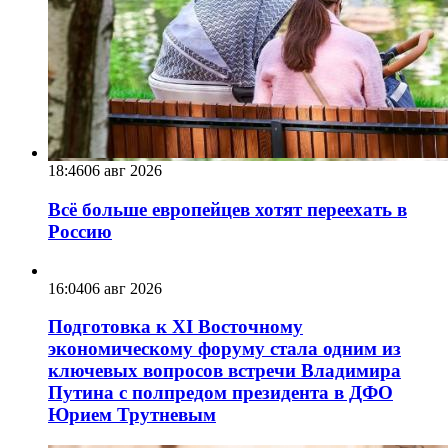
18:46
06 авг 2026
Всё больше европейцев хотят переехать в
Россию
16:04
06 авг 2026
Подготовка к XI Восточному
экономическому форуму стала одним из
ключевых вопросов встречи Владимира
Путина с полпредом президента в ДФО
Юрием Трутневым