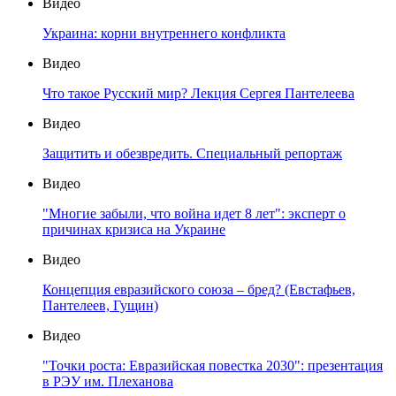
Видео
Украина: корни внутреннего конфликта
Видео
Что такое Русский мир? Лекция Сергея Пантелеева
Видео
Защитить и обезвредить. Специальный репортаж
Видео
"Многие забыли, что война идет 8 лет": эксперт о
причинах кризиса на Украине
Видео
Концепция евразийского союза – бред? (Евстафьев,
Пантелеев, Гущин)
Видео
"Точки роста: Евразийская повестка 2030": презентация
в РЭУ им. Плеханова