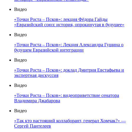
Видео
«Точки Роста – Псков»: лекция Фёдора Гайды
«Евразийский союз: история, опрокинутая в будущее»
Видео
«Точки Роста – Псков»: Лекция Александра Гущина о
будущем Евразийской интеграции
Видео
«Точки Роста – Псков»: доклад Дмитрия Евстафьева и
экспертная дискуссия
Видео
«Точки Роста – Псков»: видеоприветствие сенатора
Владимира Джабарова
Видео
«Так кто настоящий коллаборант, генерал Хомчак?» —
Сергей Пантелеев