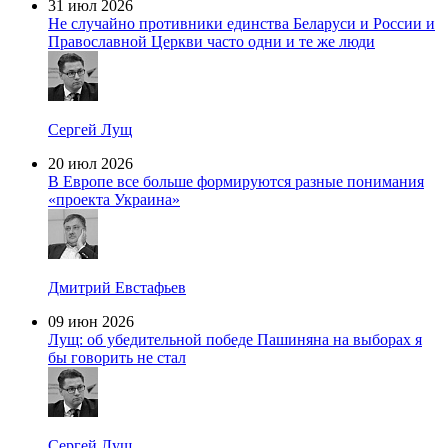
31 июл 2026
Не случайно противники единства Беларуси и России и
Православной Церкви часто одни и те же люди
Сергей Лущ
20 июл 2026
В Европе все больше формируются разные понимания
«проекта Украина»
Дмитрий Евстафьев
09 июн 2026
Лущ: об убедительной победе Пашиняна на выборах я
бы говорить не стал
Сергей Лущ