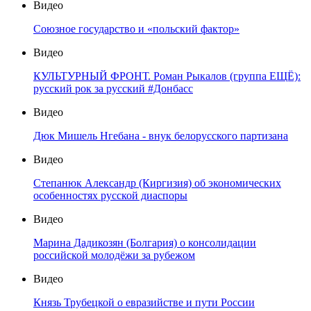
Видео
Союзное государство и «польский фактор»
Видео
КУЛЬТУРНЫЙ ФРОНТ. Роман Рыкалов (группа ЕЩЁ):
русский рок за русский #Донбасс
Видео
Дюк Мишель Нгебана - внук белорусского партизана
Видео
Степанюк Александр (Киргизия) об экономических
особенностях русской диаспоры
Видео
Марина Дадикозян (Болгария) о консолидации
российской молодёжи за рубежом
Видео
Князь Трубецкой о евразийстве и пути России