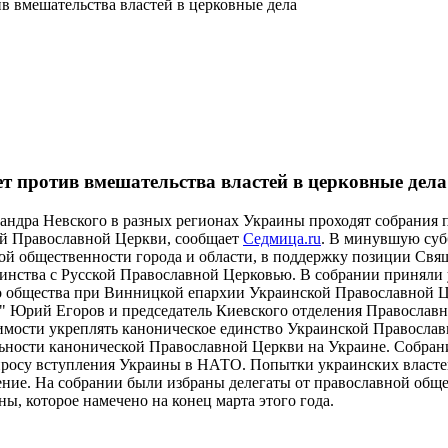
 вмешательства властей в церковные дела
 против вмешательства властей в церковные дела
андра Невского в разных регионах Украины проходят собрания 
кой Православной Церкви, сообщает
Седмица.ru
. В минувшую суб
ой общественности города и области, в поддержку позиции Св
динства с Русской Православной Церковью. В собрании приняли
 общества при Винницкой епархии Украинской Православной Це
 Юрий Егоров и председатель Киевского отделения Православн
димости укреплять каноническое единство Украинской Правосла
льности канонической Православной Церкви на Украине. Собра
росу вступления Украины в НАТО. Попытки украинских властей
ение. На собрании были избраны делегаты от православной общ
, которое намечено на конец марта этого года.