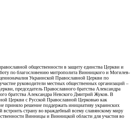
православной общественности в защиту единства Церкви и
боту по благословению митрополита Винницкого и Могилев-
ященноначалия Украинской Православной Церкви по
 участие руководители местных общественных организаций –
ркви, председатель Православного братства Александра
ого братства Александра Невского Дмитрий Жуков. В
вной Церкви с Русской Православной Церковью как
ние приняло решение поддержать инициативу украинских
 встроить страну во враждебный всему славянскому миру
ественности Винницы и Винницкой области для участия во