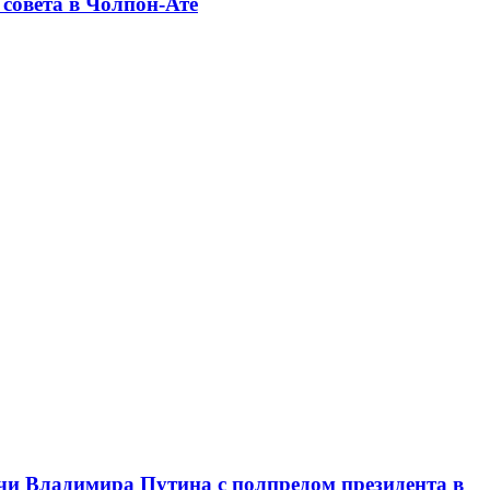
совета в Чолпон-Ате
чи Владимира Путина с полпредом президента в