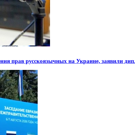
ния прав русскоязычных на Украине, заявили ди