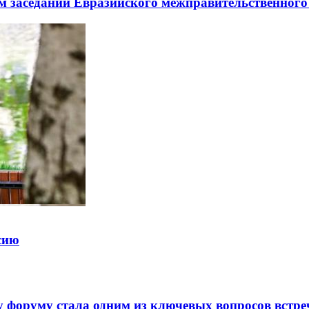
заседании Евразийского межправительственного 
ссию
 форуму стала одним из ключевых вопросов встре