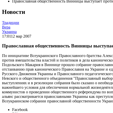
Православная общественность Винницы выступает против
Новости
Традиции
Вера
Украина
17:01
12 мар 2007
Православная общественность Винницы выступает
По инициативе Всеукраинского Православного братства Алекс
против вмешательства властей и политиков в дела каноничес
Подольского Макария в Виннице прошло собрание православн
отстаиванию прав канонического Православия на Украине и е
Русского Движения Украины и Православного педагогического
Невского и общественного объединения "Православный выбор"
выступлениях и в резолюции собрания было сказано о необхо
важнейшего условия для обеспечения нормальной жизнедеяте
коммунистов о проведении общественного референдума по воп
альянс рассматривается православными Украины как преступл
Всеукраинском собрании православной общественности Украины
Facebook