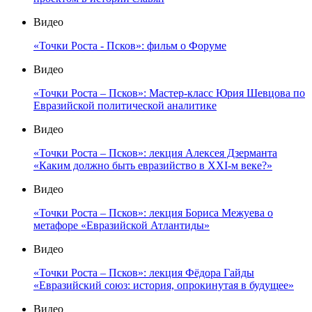
Видео
«Точки Роста - Псков»: фильм о Форуме
Видео
«Точки Роста – Псков»: Мастер-класс Юрия Шевцова по
Евразийской политической аналитике
Видео
«Точки Роста – Псков»: лекция Алексея Дзерманта
«Каким должно быть евразийство в XXI-м веке?»
Видео
«Точки Роста – Псков»: лекция Бориса Межуева о
метафоре «Евразийской Атлантиды»
Видео
«Точки Роста – Псков»: лекция Фёдора Гайды
«Евразийский союз: история, опрокинутая в будущее»
Видео