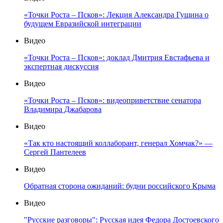
«Точки Роста – Псков»: Лекция Александра Гущина о
будущем Евразийской интеграции
Видео
«Точки Роста – Псков»: доклад Дмитрия Евстафьева и
экспертная дискуссия
Видео
«Точки Роста – Псков»: видеоприветствие сенатора
Владимира Джабарова
Видео
«Так кто настоящий коллаборант, генерал Хомчак?» —
Сергей Пантелеев
Видео
Обратная сторона ожиданий: будни российского Крыма
Видео
"Русские разговоры": Русская идея Федора Достоевского