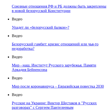
Союзные отношения РФ и РБ должны быть закреплены
в новой белорусской Конституции
Видео
Упадет ли «белорусский балкон»?
Видео
Белорусский гамбит: кризис отношений или чья-то
недоработка?
Видео
Мир - наш. Институт Русского зарубежья. Памяти
Аркадия Бейненсона
Видео
Мир после коронавируса – Евразийская повестка 2030
Видео
Русские на Украине: Виктор Шестаков в "Русских
разговорах" с Сергеем Пантелеевым