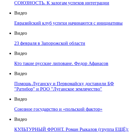
СОЮЗНОСТЬ. К залогам успехов интеграции
Видео
Евразийский клуб успехи начинаются с инициативы
Видео
23 февраля в Запорожской области
Видео
Кто такие русские липоване. Федор Афанасов
Видео
Помощь Луганску и Первомайску доставили БФ
"Ратибор" и РОО "Луганское землячество"
Видео
Союзное государство и «польский фактор»
Видео
КУЛЬТУРНЫЙ ФРОНТ. Роман Рыкалов (группа ЕЩЁ):