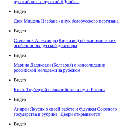
русский рок за русский #Донбасс
Видео
Дюк Мишель Нгебана - внук белорусского партизана
Видео
Степанюк Александр (Киргизия) об экономических
особенностях русской диаспоры
Видео
Марина Дадикозян (Болгария) о консолидации
российской молодёжи за рубежом
Видео
Князь Трубецкой о евразийстве и пути России
Видео
Андрей Якусик о своей работе и будущем Союзного
государства в рубрике "Двери открываются"
Видео