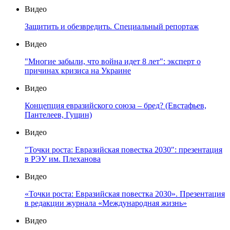
Видео
Защитить и обезвредить. Специальный репортаж
Видео
"Многие забыли, что война идет 8 лет": эксперт о
причинах кризиса на Украине
Видео
Концепция евразийского союза – бред? (Евстафьев,
Пантелеев, Гущин)
Видео
"Точки роста: Евразийская повестка 2030": презентация
в РЭУ им. Плеханова
Видео
«Точки роста: Евразийская повестка 2030». Презентация
в редакции журнала «Международная жизнь»
Видео