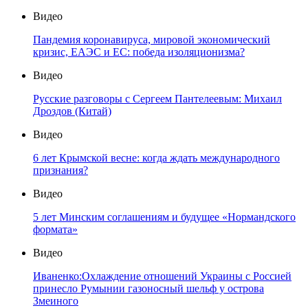
Видео
Пандемия коронавируса, мировой экономический
кризис, ЕАЭС и ЕС: победа изоляционизма?
Видео
Русские разговоры с Сергеем Пантелеевым: Михаил
Дроздов (Китай)
Видео
6 лет Крымской весне: когда ждать международного
признания?
Видео
5 лет Минским соглашениям и будущее «Нормандского
формата»
Видео
Иваненко:Охлаждение отношений Украины с Россией
принесло Румынии газоносный шельф у острова
Змеиного