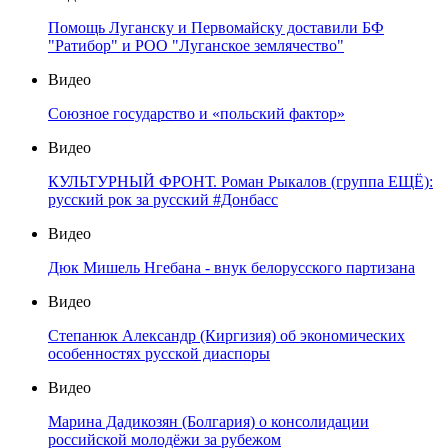
Помощь Луганску и Первомайску доставили БФ
"Ратибор" и РОО "Луганское землячество"
Видео
Союзное государство и «польский фактор»
Видео
КУЛЬТУРНЫЙ ФРОНТ. Роман Рыкалов (группа ЕЩЁ):
русский рок за русский #Донбасс
Видео
Дюк Мишель Нгебана - внук белорусского партизана
Видео
Степанюк Александр (Киргизия) об экономических
особенностях русской диаспоры
Видео
Марина Дадикозян (Болгария) о консолидации
российской молодёжи за рубежом