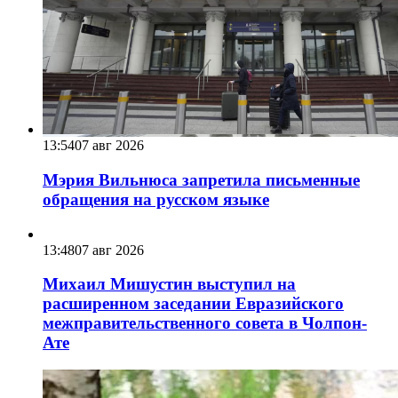
13:54
07 авг 2026
Мэрия Вильнюса запретила письменные
обращения на русском языке
13:48
07 авг 2026
Михаил Мишустин выступил на
расширенном заседании Евразийского
межправительственного совета в Чолпон-
Ате