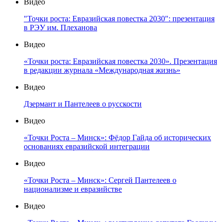
Видео
"Точки роста: Евразийская повестка 2030": презентация
в РЭУ им. Плеханова
Видео
«Точки роста: Евразийская повестка 2030». Презентация
в редакции журнала «Международная жизнь»
Видео
Дзермант и Пантелеев о русскости
Видео
«Точки Роста – Минск»: Фёдор Гайда об исторических
основаниях евразийской интеграции
Видео
«Точки Роста – Минск»: Сергей Пантелеев о
национализме и евразийстве
Видео