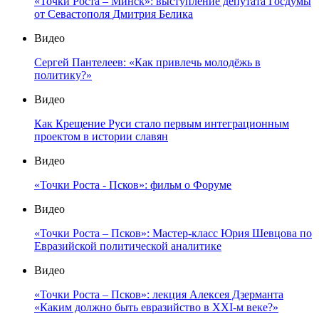
«Точки Роста – Минск»: выступление депутата Госдумы
от Севастополя Дмитрия Белика
Видео
Сергей Пантелеев: «Как привлечь молодёжь в
политику?»
Видео
Как Крещение Руси стало первым интеграционным
проектом в истории славян
Видео
«Точки Роста - Псков»: фильм о Форуме
Видео
«Точки Роста – Псков»: Мастер-класс Юрия Шевцова по
Евразийской политической аналитике
Видео
«Точки Роста – Псков»: лекция Алексея Дзерманта
«Каким должно быть евразийство в XXI-м веке?»