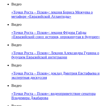
Видео
«Точки Роста – Псков»: лекция Бориса Межуева о
метафоре «Евразийской Атлантиды»
Видео
«Точки Роста – Псков»: лекция Фёдора Гайды
«Евразийский союз: история, опрокинутая в будущее»
Видео
«Точки Роста – Псков»: Лекция Александра Гущина о
будущем Евразийской интеграции
Видео
«Точки Роста – Псков»: доклад Дмитрия Евстафьева и
экспертная дискуссия
Видео
«Точки Роста – Псков»: видеоприветствие сенатора
Владимира Джабарова
Видео