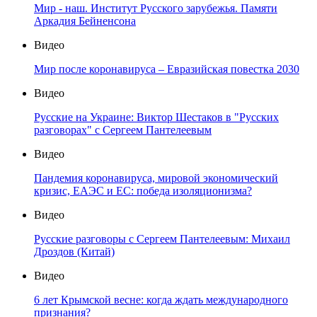
Мир - наш. Институт Русского зарубежья. Памяти
Аркадия Бейненсона
Видео
Мир после коронавируса – Евразийская повестка 2030
Видео
Русские на Украине: Виктор Шестаков в "Русских
разговорах" с Сергеем Пантелеевым
Видео
Пандемия коронавируса, мировой экономический
кризис, ЕАЭС и ЕС: победа изоляционизма?
Видео
Русские разговоры с Сергеем Пантелеевым: Михаил
Дроздов (Китай)
Видео
6 лет Крымской весне: когда ждать международного
признания?