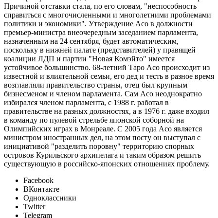
Причиной отставки стала, по его словам, "неспособность
справиться с многочисленными и многолетними проблемами
политики и экономики". Утверждение Асо в должности
премьер-министра внеочередным заседанием парламента,
назначенным на 24 сентября, будет автоматическим,
поскольку в нижней палате (представителей) у правящей
коалиции ЛДП и партии "Новая Комэйто" имеется
устойчивое большинство. 68-летний Таро Асо происходит из
известной и влиятельной семьи, его дед и тесть в разное время
возглавляли правительство страны, отец был крупным
бизнесменом и членом парламента. Сам Асо неоднократно
избирался членом парламента, с 1988 г. работал в
правительстве на разных должностях, а в 1976 г. даже входил
в команду по пулевой стрельбе японской соборной на
Олимпийских играх в Монреале. С 2005 года Асо является
министром иностранных дел, на этом посту он выступал с
инициативой "разделить поровну" территорию спорных
островов Курильского архипелага и таким образом решить
существующую в российско-японских отношениях проблему.
Facebook
ВКонтакте
Одноклассники
Twitter
Telegram