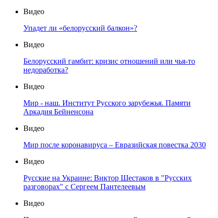
Видео
Упадет ли «белорусский балкон»?
Видео
Белорусский гамбит: кризис отношений или чья-то
недоработка?
Видео
Мир - наш. Институт Русского зарубежья. Памяти
Аркадия Бейненсона
Видео
Мир после коронавируса – Евразийская повестка 2030
Видео
Русские на Украине: Виктор Шестаков в "Русских
разговорах" с Сергеем Пантелеевым
Видео