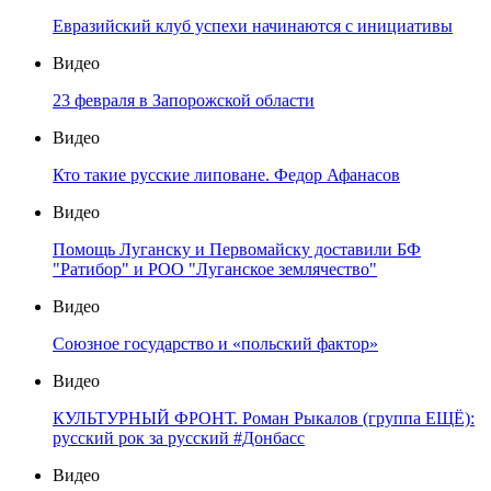
Евразийский клуб успехи начинаются с инициативы
Видео
23 февраля в Запорожской области
Видео
Кто такие русские липоване. Федор Афанасов
Видео
Помощь Луганску и Первомайску доставили БФ
"Ратибор" и РОО "Луганское землячество"
Видео
Союзное государство и «польский фактор»
Видео
КУЛЬТУРНЫЙ ФРОНТ. Роман Рыкалов (группа ЕЩЁ):
русский рок за русский #Донбасс
Видео