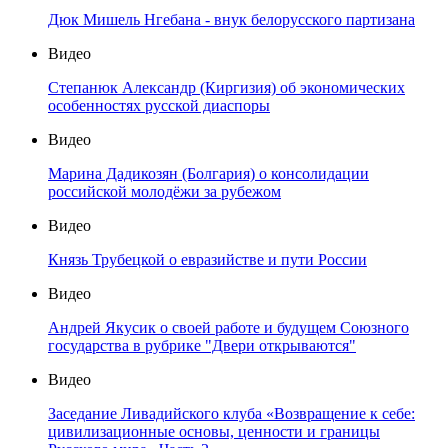
Дюк Мишель Нгебана - внук белорусского партизана
Видео
Степанюк Александр (Киргизия) об экономических
особенностях русской диаспоры
Видео
Марина Дадикозян (Болгария) о консолидации
российской молодёжи за рубежом
Видео
Князь Трубецкой о евразийстве и пути России
Видео
Андрей Якусик о своей работе и будущем Союзного
государства в рубрике "Двери открываются"
Видео
Заседание Ливадийского клуба «Возвращение к себе:
цивилизационные основы, ценности и границы