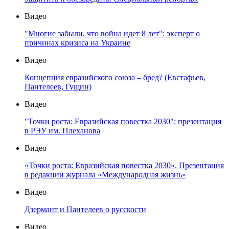
Видео
"Многие забыли, что война идет 8 лет": эксперт о
причинах кризиса на Украине
Видео
Концепция евразийского союза – бред? (Евстафьев,
Пантелеев, Гущин)
Видео
"Точки роста: Евразийская повестка 2030": презентация
в РЭУ им. Плеханова
Видео
«Точки роста: Евразийская повестка 2030». Презентация
в редакции журнала «Международная жизнь»
Видео
Дзермант и Пантелеев о русскости
Видео