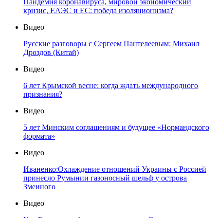
Пандемия коронавируса, мировой экономический
кризис, ЕАЭС и ЕС: победа изоляционизма?
Видео
Русские разговоры с Сергеем Пантелеевым: Михаил
Дроздов (Китай)
Видео
6 лет Крымской весне: когда ждать международного
признания?
Видео
5 лет Минским соглашениям и будущее «Нормандского
формата»
Видео
Иваненко:Охлаждение отношений Украины с Россией
принесло Румынии газоносный шельф у острова
Змеиного
Видео