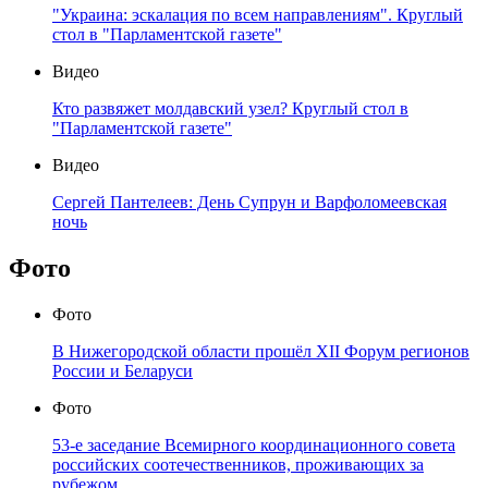
"Украина: эскалация по всем направлениям". Круглый
стол в "Парламентской газете"
Видео
Кто развяжет молдавский узел? Круглый стол в
"Парламентской газете"
Видео
Сергей Пантелеев: День Супрун и Варфоломеевская
ночь
Фото
Фото
В Нижегородской области прошёл XII Форум регионов
России и Беларуси
Фото
53-е заседание Всемирного координационного совета
российских соотечественников, проживающих за
рубежом