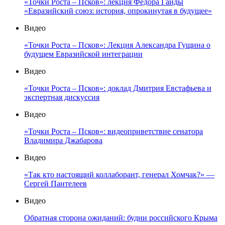
«Точки Роста – Псков»: лекция Фёдора Гайды
«Евразийский союз: история, опрокинутая в будущее»
Видео
«Точки Роста – Псков»: Лекция Александра Гущина о
будущем Евразийской интеграции
Видео
«Точки Роста – Псков»: доклад Дмитрия Евстафьева и
экспертная дискуссия
Видео
«Точки Роста – Псков»: видеоприветствие сенатора
Владимира Джабарова
Видео
«Так кто настоящий коллаборант, генерал Хомчак?» —
Сергей Пантелеев
Видео
Обратная сторона ожиданий: будни российского Крыма