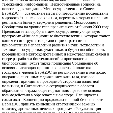
таможенной информацией. Первоочередные вопросы на
повестке дня заседания Межгосударственного Совета
ЕврАзЭС — совместные меры по преодолению последствий
мирового финансового кризиса, перечень которых и план их
реализации были утверждены решением Межгоссовета
Сообщества на уровне глав правительств от 9 июня 2009 года.
Предполагается одобрить межгосударственную целевую
программу «Инновационные биотехнологии», которая станет
одним из инструментов реализации стратегии и
приоритетных направлений развития науки, технологий и
техники в государствах-участниках и будет способствовать
координации межгосударственных и межотраслевых связей в
сфере разработки биотехнологий и производства
биопродукции. Будут также подписаны Соглашение об
основополагающих принципах валютной политики
государств-членов ЕврАзЭС по регулированию и контролю
операций, связанных с движением капитала, которое
определит принципы проводимой сторонами валютной
политики, и Соглашение о сотрудничестве в области
образования, отражающее нормативно-правовые основы
взаимодействия в образовательной сфере. Планируется
согласовать Концепцию продовольственной безопасности
ЕврАзЭС, принять концепции стратегически важных
межгосударственных целевых программ «Рекультивация