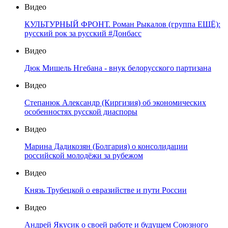
Видео
КУЛЬТУРНЫЙ ФРОНТ. Роман Рыкалов (группа ЕЩЁ):
русский рок за русский #Донбасс
Видео
Дюк Мишель Нгебана - внук белорусского партизана
Видео
Степанюк Александр (Киргизия) об экономических
особенностях русской диаспоры
Видео
Марина Дадикозян (Болгария) о консолидации
российской молодёжи за рубежом
Видео
Князь Трубецкой о евразийстве и пути России
Видео
Андрей Якусик о своей работе и будущем Союзного