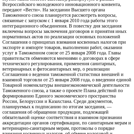
Всероссийского молодежного инновационного конвента,
передают «Вести». На заседании Высшего органа
Таможенного союза планируется рассмотреть вопросы,
связанные с запуском с 1 января 2010 года работы этого
интеграционного объединения. В повестку дня заседания
включены вопросы заключения договоров и принятия иных
нормативных актов по реализации основных положений
Соглашения о принципах взимания косвенных налогов при
экспорте и импорте товаров, выполнении работ, оказании
услуг в Таможенном союзе от 25 января 2008 года. Главы
правительств обменяются мнениями о договорах в сфере
технического регулирования, применения санитарных,
ветеринарных и фитосанитарных мер, о реализации
Соглашения о ведении таможенной статистики внешней и
взаимной торговли от 25 января 2008 года, о введении единой
Товарной номенклатуры внешнеэкономической деятельности
Таможенного союза, а также о проекте Плана действий по
формированию Единого экономического пространства
России, Белоруссии и Казахстана. Среди документов,
планируемых к подписанию по итогам заседания, —
соглашения об обращении продукции, подлежащей
обязательной оценке соответствия и взаимном признании
аккредитации органов сертификации, по санитарным мерам и
ветеринарно-санитарным мерам, протоколы о порядке
взимания косвенных налогов, об обмене налоговой и