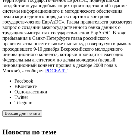
территорий государств-членов ЕврАзЭС, подвергшихся
воздействию уранодобывающих производств» и «Создание
системы информационного и методического обеспечения
реализации единого порядка экспортного контроля
государств-членов ЕврАзЭС». Главы правительств рассмотрят
вопрос о создании межгосударственного банка данных о
трудящихся-мигрантах государств-членов ЕврАзЭС. В ходе
пребывания в Санкт-Петербурге глава российского
правительства посетит также выставку, развернутую в рамках
проходившего 9-10 декабря Всероссийского молодежного
инновационного конвента, который проводится ежегодно
Федеральным агентством по делам молодежи (первый
инновационный конвент прошел в декабре 2008 года в
Москве), - сообщает
РОСБАЛТ
.
Facebook
ВКонтакте
Одноклассники
Twitter
Telegram
Версия для печати
Новости по теме