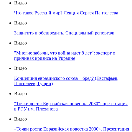
Видео
Что такое Русский мир? Лекция Сергея Пантелеева
Видео
Защитить и обезвредить. Специальный репортаж
Видео
"Многие забыли, что война идет 8 лет": эксперт о
причинах кризиса на Украине
Видео
Концепция евразийского союза – бред? (Евстафьев,
Пантелеев, Гущин)
Видео
"Точки роста: Евразийская повестка 2030": презентация
в РЭУ им. Плеханова
Видео
«Точки роста: Евразийская повестка 2030». Презентация