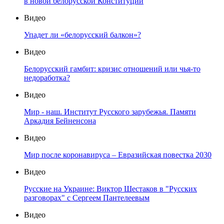
в новой белорусской Конституции
Видео
Упадет ли «белорусский балкон»?
Видео
Белорусский гамбит: кризис отношений или чья-то
недоработка?
Видео
Мир - наш. Институт Русского зарубежья. Памяти
Аркадия Бейненсона
Видео
Мир после коронавируса – Евразийская повестка 2030
Видео
Русские на Украине: Виктор Шестаков в "Русских
разговорах" с Сергеем Пантелеевым
Видео