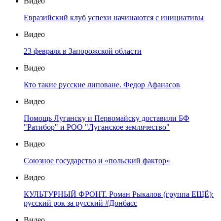
Видео
Евразийский клуб успехи начинаются с инициативы
Видео
23 февраля в Запорожской области
Видео
Кто такие русские липоване. Федор Афанасов
Видео
Помощь Луганску и Первомайску доставили БФ
"Ратибор" и РОО "Луганское землячество"
Видео
Союзное государство и «польский фактор»
Видео
КУЛЬТУРНЫЙ ФРОНТ. Роман Рыкалов (группа ЕЩЁ):
русский рок за русский #Донбасс
Видео