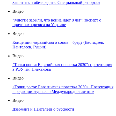
Защитить и обезвредить. Специальный репортаж
Видео
"Многие забыли, что война идет 8 лет": эксперт о
причинах кризиса на Украине
Видео
Концепция евразийского союза – бред? (Евстафьев,
Пантелеев, Гущин)
Видео
"Точки роста: Евразийская повестка 2030": презентация
в РЭУ им. Плеханова
Видео
«Точки роста: Евразийская повестка 2030». Презентация
в редакции журнала «Международная жизнь»
Видео
Дзермант и Пантелеев о русскости