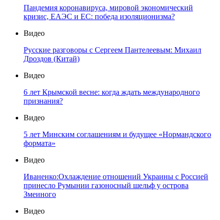
Пандемия коронавируса, мировой экономический
кризис, ЕАЭС и ЕС: победа изоляционизма?
Видео
Русские разговоры с Сергеем Пантелеевым: Михаил
Дроздов (Китай)
Видео
6 лет Крымской весне: когда ждать международного
признания?
Видео
5 лет Минским соглашениям и будущее «Нормандского
формата»
Видео
Иваненко:Охлаждение отношений Украины с Россией
принесло Румынии газоносный шельф у острова
Змеиного
Видео