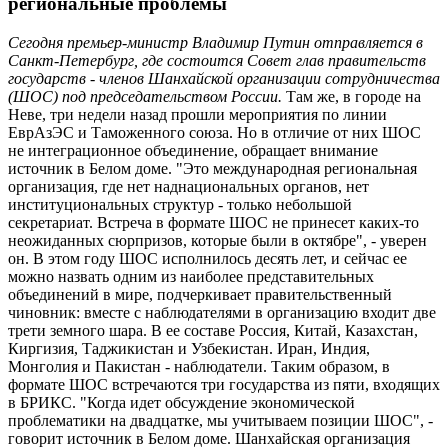
региональные проблемы
Сегодня премьер-министр Владимир Путин отправляется в
Санкт-Петербург, где состоится Совет глав правительств
государств - членов Шанхайской организации сотрудничества
(ШОС) под председательством России.
Там же, в городе на
Неве, три недели назад прошли мероприятия по линии
ЕврАзЭС и Таможенного союза. Но в отличие от них ШОС
не интеграционное объединение, обращает внимание
источник в Белом доме. "Это международная региональная
организация, где нет наднациональных органов, нет
институциональных структур - только небольшой
секретариат. Встреча в формате ШОС не принесет каких-то
неожиданных сюрпризов, которые были в октябре", - уверен
он. В этом году ШОС исполнилось десять лет, и сейчас ее
можно назвать одним из наиболее представительных
объединений в мире, подчеркивает правительственный
чиновник: вместе с наблюдателями в организацию входит две
трети земного шара. В ее составе Россия, Китай, Казахстан,
Киргизия, Таджикистан и Узбекистан. Иран, Индия,
Монголия и Пакистан - наблюдатели. Таким образом, в
формате ШОС встречаются три государства из пяти, входящих
в БРИКС. "Когда идет обсуждение экономической
проблематики на двадцатке, мы учитываем позиции ШОС", -
говорит источник в Белом доме. Шанхайская организация