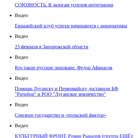
СОЮЗНОСТЬ. К залогам успехов интеграции
Видео
Евразийский клуб успехи начинаются с инициативы
Видео
23 февраля в Запорожской области
Видео
Кто такие русские липоване. Федор Афанасов
Видео
Помощь Луганску и Первомайску доставили БФ
"Ратибор" и РОО "Луганское землячество"
Видео
Союзное государство и «польский фактор»
Видео
КУЛЬТУРНЫЙ ФРОНТ. Роман Рыкалов (группа ЕЩЁ):