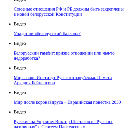
Союзные отношения РФ и РБ должны быть закреплены
в новой белорусской Конституции
Видео
Упадет ли «белорусский балкон»?
Видео
Белорусский гамбит: кризис отношений или чья-то
недоработка?
Видео
Мир - наш. Институт Русского зарубежья. Памяти
Аркадия Бейненсона
Видео
Мир после коронавируса – Евразийская повестка 2030
Видео
Русские на Украине: Виктор Шестаков в "Русских
разговорах" с Сергеем Пантелеевым