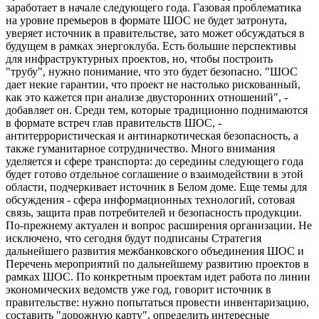
заработает в начале следующего года. Газовая проблематика
на уровне премьеров в формате ШОС не будет затронута,
уверяет источник в правительстве, зато может обсуждаться в
будущем в рамках энергоклуба. Есть большие перспективы
для инфраструктурных проектов, но, чтобы построить
"трубу", нужно понимание, что это будет безопасно. "ШОС
дает некие гарантии, что проект не настолько рискованный,
как это кажется при анализе двусторонних отношений", -
добавляет он. Среди тем, которые традиционно поднимаются
в формате встреч глав правительств ШОС, -
антитеррористическая и антинаркотическая безопасность, а
также гуманитарное сотрудничество. Много внимания
уделяется и сфере транспорта: до середины следующего года
будет готово отдельное соглашение о взаимодействии в этой
области, подчеркивает источник в Белом доме. Еще темы для
обсуждения - сфера информационных технологий, сотовая
связь, защита прав потребителей и безопасность продукции.
По-прежнему актуален и вопрос расширения организации. Не
исключено, что сегодня будут подписаны Стратегия
дальнейшего развития межбанковского объединения ШОС и
Перечень мероприятий по дальнейшему развитию проектов в
рамках ШОС. По конкретным проектам идет работа по линии
экономических ведомств уже год, говорит источник в
правительстве: нужно попытаться провести инвентаризацию,
составить "дорожную карту", определить интересные