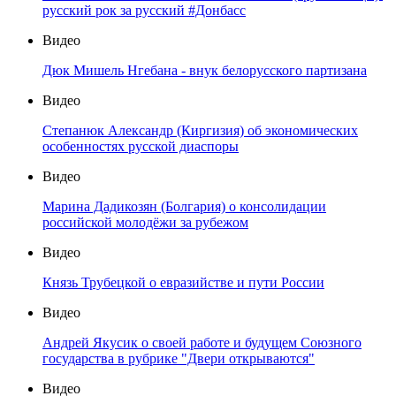
русский рок за русский #Донбасс
Видео
Дюк Мишель Нгебана - внук белорусского партизана
Видео
Степанюк Александр (Киргизия) об экономических
особенностях русской диаспоры
Видео
Марина Дадикозян (Болгария) о консолидации
российской молодёжи за рубежом
Видео
Князь Трубецкой о евразийстве и пути России
Видео
Андрей Якусик о своей работе и будущем Союзного
государства в рубрике "Двери открываются"
Видео