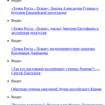
Видео
«Точки Роста – Псков»: Лекция Александра Гущина о
будущем Евразийской интеграции
Видео
«Точки Роста – Псков»: доклад Дмитрия Евстафьева и
экспертная дискуссия
Видео
«Точки Роста – Псков»: видеоприветствие сенатора
Владимира Джабарова
Видео
«Так кто настоящий коллаборант, генерал Хомчак?» —
Сергей Пантелеев
Видео
Обратная сторона ожиданий: будни российского Крыма
Видео
"Русские разговоры": Русская идея Федора Достоевского