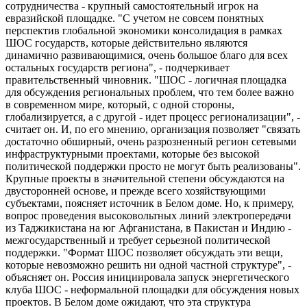
сотрудничества - крупный самостоятельный игрок на
евразийской площадке. "С учетом не совсем понятных
перспектив глобальной экономики консолидация в рамках
ШОС государств, которые действительно являются
динамично развивающимися, очень большое благо для всех
остальных государств региона", - подчеркивает
правительственный чиновник. "ШОС - логичная площадка
для обсуждения региональных проблем, что тем более важно
в современном мире, который, с одной стороны,
глобализируется, а с другой - идет процесс регионализации", -
считает он. И, по его мнению, организация позволяет "связать
достаточно обширный, очень разрозненный регион сетевыми
инфраструктурными проектами, которые без высокой
политической поддержки просто не могут быть реализованы".
Крупные проекты в значительной степени обсуждаются на
двусторонней основе, и прежде всего хозяйствующими
субъектами, поясняет источник в Белом доме. Но, к примеру,
вопрос проведения высоковольтных линий электропередачи
из Таджикистана на юг Афганистана, в Пакистан и Индию -
межгосударственный и требует серьезной политической
поддержки. "Формат ШОС позволяет обсуждать эти вещи,
которые невозможно решить ни одной частной структуре", -
объясняет он. Россия инициировала запуск энергетического
клуба ШОС - неформальной площадки для обсуждения новых
проектов. В Белом доме ожидают, что эта структура