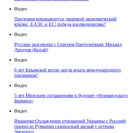
Видео
Пандемия коронавируса, мировой экономический
кризис, ЕАЭС и ЕС: победа изоляционизма?
Видео
Русские разговоры с Сергеем Пантелеевым: Михаил
Дроздов (Китай)
Видео
6 лет Крымской весне: когда ждать международного
признания?
Видео
5 лет Минским соглашениям и будущее «Нормандского
формата»
Видео
Иваненко:Охлаждение отношений Украины с Россией
принесло Румынии газоносный шельф у острова
Змеиного