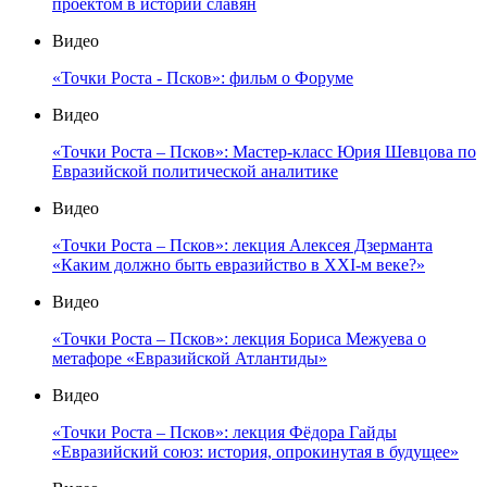
проектом в истории славян
Видео
«Точки Роста - Псков»: фильм о Форуме
Видео
«Точки Роста – Псков»: Мастер-класс Юрия Шевцова по
Евразийской политической аналитике
Видео
«Точки Роста – Псков»: лекция Алексея Дзерманта
«Каким должно быть евразийство в XXI-м веке?»
Видео
«Точки Роста – Псков»: лекция Бориса Межуева о
метафоре «Евразийской Атлантиды»
Видео
«Точки Роста – Псков»: лекция Фёдора Гайды
«Евразийский союз: история, опрокинутая в будущее»