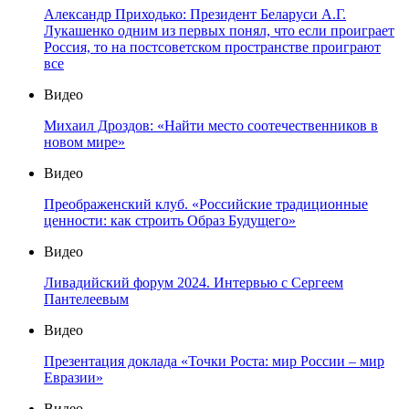
Александр Приходько: Президент Беларуси А.Г.
Лукашенко одним из первых понял, что если проиграет
Россия, то на постсоветском пространстве проиграют
все
Видео
Михаил Дроздов: «Найти место соотечественников в
новом мире»
Видео
Преображенский клуб. «Российские традиционные
ценности: как строить Образ Будущего»
Видео
Ливадийский форум 2024. Интервью с Сергеем
Пантелеевым
Видео
Презентация доклада «Точки Роста: мир России – мир
Евразии»
Видео