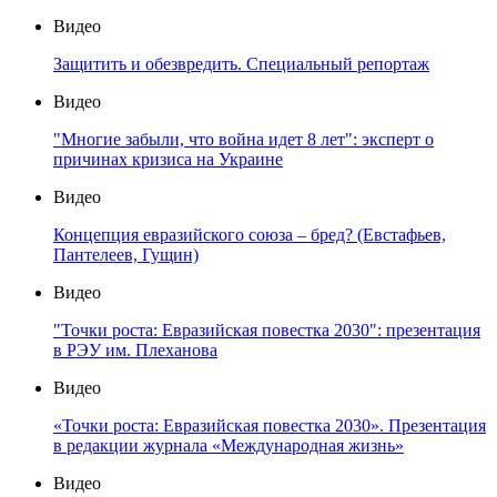
Видео
Защитить и обезвредить. Специальный репортаж
Видео
"Многие забыли, что война идет 8 лет": эксперт о
причинах кризиса на Украине
Видео
Концепция евразийского союза – бред? (Евстафьев,
Пантелеев, Гущин)
Видео
"Точки роста: Евразийская повестка 2030": презентация
в РЭУ им. Плеханова
Видео
«Точки роста: Евразийская повестка 2030». Презентация
в редакции журнала «Международная жизнь»
Видео