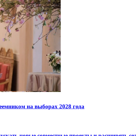
реемником на выборах 2028 года
скать новые совместные проекты и расширять сот