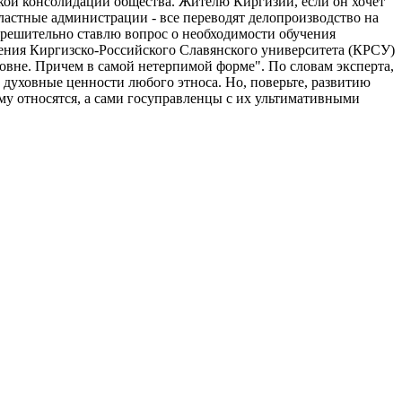
кой консолидации общества. Жителю Киргизии, если он хочет
ластные администрации - все переводят делопроизводство на
я решительно ставлю вопрос о необходимости обучения
дения Киргизско-Российского Славянского университета (КРСУ)
овне. Причем в самой нетерпимой форме". По словам эксперта,
 и духовные ценности любого этноса. Но, поверьте, развитию
му относятся, а сами госуправленцы с их ультимативными