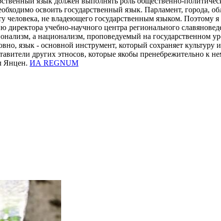
арственный язык должен выполнять роль общественно-политичес
обходимо освоить государственный язык. Парламент, города, об
оту человека, не владеющего государственным языком. Поэтому 
ию директора учебно-научного центра регионального славянове
онализм, а национализм, проповедуемый на государственном ур
словно, язык - основной инструмент, который сохраняет культуру
тавители других этносов, которые якобы пренебрежительно к не
л Янцен.
ИА REGNUM