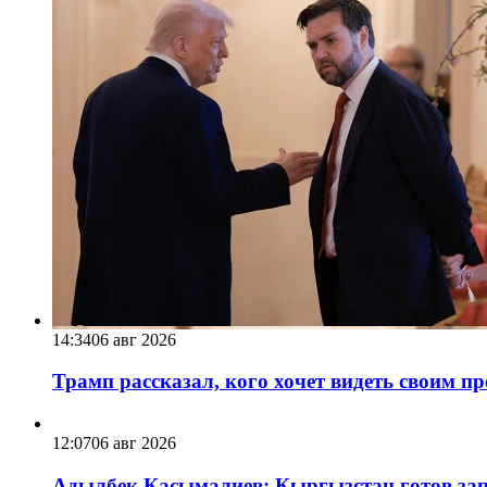
14:34
06 авг 2026
Трамп рассказал, кого хочет видеть своим п
12:07
06 авг 2026
Адылбек Касымалиев: Кыргызстан готов запу