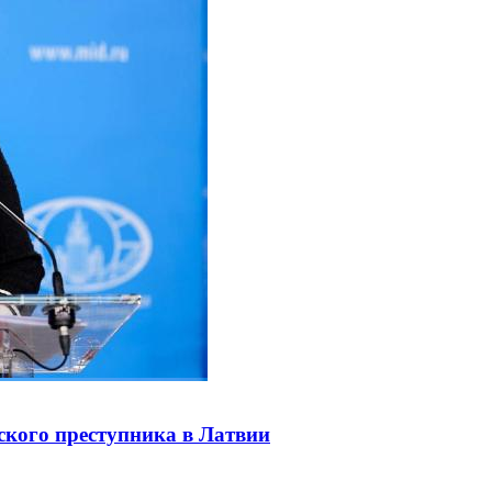
ского преступника в Латвии