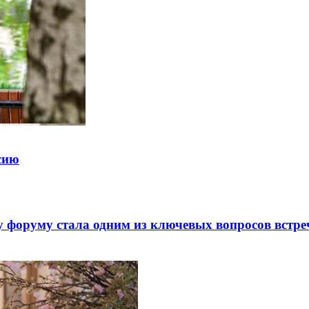
ссию
 форуму стала одним из ключевых вопросов встре