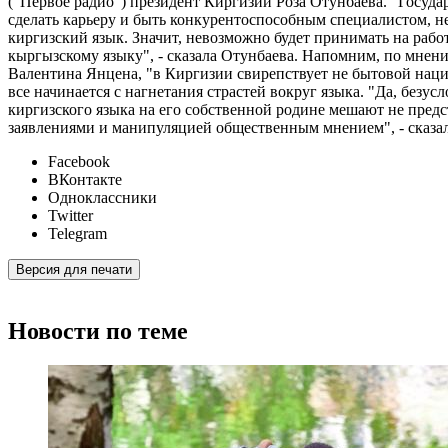
("Первое радио") президент Киргизии Роза Отунбаева. "Госуд
сделать карьеру и быть конкурентоспособным специалистом, не
киргизский язык. Значит, невозможно будет принимать на раб
кыргызскому языку", - сказала Отунбаева. Напомним, по мнен
Валентина Янцена, "в Киргизии свирепствует не бытовой наци
все начинается с нагнетания страстей вокруг языка. "Да, безу
киргизского языка на его собственной родине мешают не предс
заявлениями и манипуляцией общественным мнением", - сказа
Facebook
ВКонтакте
Одноклассники
Twitter
Telegram
Версия для печати
Новости по теме