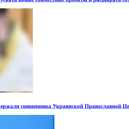
держали священника Украинской Православной Ц