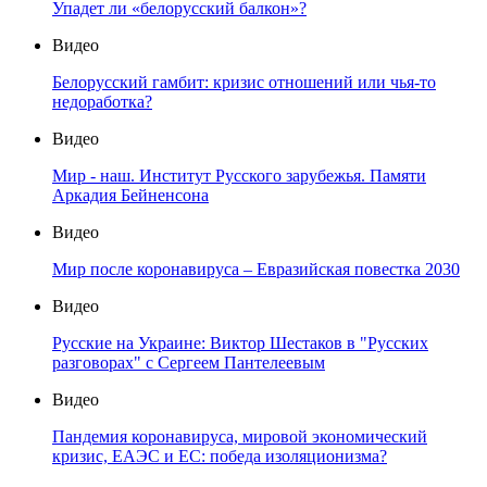
Упадет ли «белорусский балкон»?
Видео
Белорусский гамбит: кризис отношений или чья-то
недоработка?
Видео
Мир - наш. Институт Русского зарубежья. Памяти
Аркадия Бейненсона
Видео
Мир после коронавируса – Евразийская повестка 2030
Видео
Русские на Украине: Виктор Шестаков в "Русских
разговорах" с Сергеем Пантелеевым
Видео
Пандемия коронавируса, мировой экономический
кризис, ЕАЭС и ЕС: победа изоляционизма?