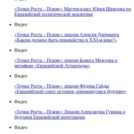
«Точки Роста – Псков»: Мастер-класс Юрия Шевцова по
Евразийской политической аналитике
Видео
«Точки Роста – Псков»: лекция Алексея Дзерманта
«Каким должно быть евразийство в XXI-м веке?»
Видео
«Точки Роста – Псков»: лекция Бориса Межуева о
метафоре «Евразийской Атлантиды»
Видео
«Точки Роста – Псков»: лекция Фёдора Гайды
«Евразийский союз: история, опрокинутая в будущее»
Видео
«Точки Роста – Псков»: Лекция Александра Гущина о
будущем Евразийской интеграции
Видео