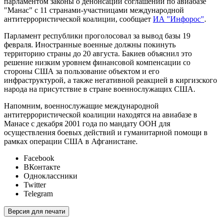
парламентом законы о денонсации соглашений по авиабазе
"Манас" с 11 странами-участницами международной
антитеррористической коалиции, сообщает
ИА "Инфорос"
.
Парламент республики проголосовал за вывод базы 19
февраля. Иностранные военные должны покинуть
территорию страны до 20 августа. Бакиев объяснил это
решение низким уровнем финансовой компенсации со
стороны США за пользование объектом и его
инфраструктурой, а также негативной реакцией в киргизского
народа на присутствие в стране военнослужащих США.
Напомним, военнослужащие международной
антитеррористической коалиции находятся на авиабазе в
Манасе с декабря 2001 года по мандату ООН для
осуществления боевых действий и гуманитарной помощи в
рамках операции США в Афганистане.
Facebook
ВКонтакте
Одноклассники
Twitter
Telegram
Версия для печати