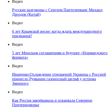
Видео
Русские разговоры с Сергеем Пантелеевым: Михаил
Дроздов (Китай)
Видео
6 лет Крымской весне: когда ждать международного
признания?
Видео
5 лет Минским соглашениям и будущее «Нормандского
формата»
Видео
Иваненко:Охлаждение отношений Украины с Россией
принесло Румынии газоносный шельф у острова
Змеиного
Видео
Как Россия завоёвывала и осваивала Северное
Причерноморье