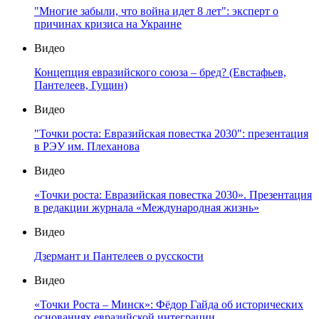
"Многие забыли, что война идет 8 лет": эксперт о
причинах кризиса на Украине
Видео
Концепция евразийского союза – бред? (Евстафьев,
Пантелеев, Гущин)
Видео
"Точки роста: Евразийская повестка 2030": презентация
в РЭУ им. Плеханова
Видео
«Точки роста: Евразийская повестка 2030». Презентация
в редакции журнала «Международная жизнь»
Видео
Дзермант и Пантелеев о русскости
Видео
«Точки Роста – Минск»: Фёдор Гайда об исторических
основаниях евразийской интеграции