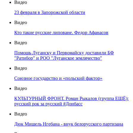
Видео
23 февраля в Запорожской области
Видео
Кто такие русские липоване. Федор Афанасов
Видео
Помощь Луганску и Первомайску доставили БФ
"Ратибор" и РОО "Луганское землячество"
Видео
Союзное государство и «польский фактор»
Видео
КУЛЬТУРНЫЙ ФРОНТ. Роман Рыкалов (группа ЕЩЁ):
русский рок за русский #Донбасс
Видео
Дюк Мишель Нгебана - внук белорусского партизана