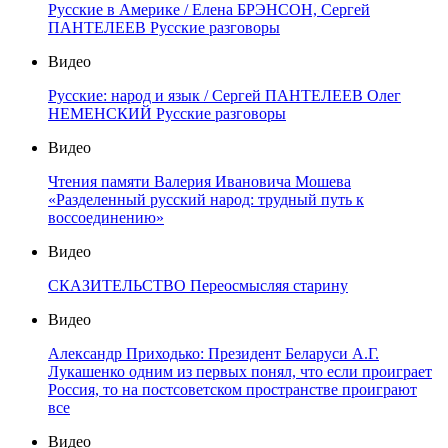
Русские в Америке / Елена БРЭНСОН, Сергей
ПАНТЕЛЕЕВ Русские разговоры
Видео
Русские: народ и язык / Сергей ПАНТЕЛЕЕВ Олег
НЕМЕНСКИЙ Русские разговоры
Видео
Чтения памяти Валерия Ивановича Мошева
«Разделенный русский народ: трудный путь к
воссоединению»
Видео
СКАЗИТЕЛЬСТВО Переосмысляя старину
Видео
Александр Приходько: Президент Беларуси А.Г.
Лукашенко одним из первых понял, что если проиграет
Россия, то на постсоветском пространстве проиграют
все
Видео