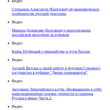
Видео
Степанюк Александр (Киргизия) об экономических
особенностях русской диаспоры
Видео
Марина Дадикозян (Болгария) о консолидации
российской молодёжи за рубежом
Видео
Князь Трубецкой о евразийстве и пути России
Видео
Андрей Якусик о своей работе и будущем Союзного
государства в рубрике "Двери открываются"
Видео
Заседание Ливадийского клуба «Возвращение к себе:
цивилизационные основы, ценности и границы
Русского мира» Часть 2.
Видео