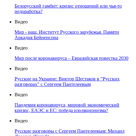
Белорусский гамбит: кризис отношений или чья-то
недоработка?
Видео
Мир - наш. Институт Русского зарубежья. Памяти
Аркадия Бейненсона
Видео
Мир после коронавируса – Евразийская повестка 2030
Видео
Русские на Украине: Виктор Шестаков в "Русских
разговорах" с Сергеем Пантелеевым
Видео
Пандемия коронавируса, мировой экономический
кризис, ЕАЭС и ЕС: победа изоляционизма?
Видео
Русские разговоры с Сергеем Пантелеевым: Михаил