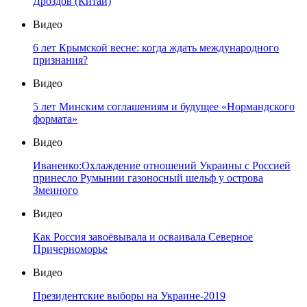
Дроздов (Китай)
Видео
6 лет Крымской весне: когда ждать международного
признания?
Видео
5 лет Минским соглашениям и будущее «Нормандского
формата»
Видео
Иваненко:Охлаждение отношений Украины с Россией
принесло Румынии газоносный шельф у острова
Змеиного
Видео
Как Россия завоёвывала и осваивала Северное
Причерноморье
Видео
Президентские выборы на Украине-2019