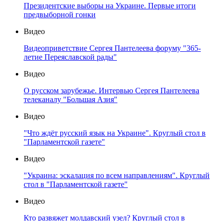
Президентские выборы на Украине. Первые итоги
предвыборной гонки
Видео
Видеоприветствие Сергея Пантелеева форуму "365-
летие Переяславской рады"
Видео
О русском зарубежье. Интервью Сергея Пантелеева
телеканалу "Большая Азия"
Видео
"Что ждёт русский язык на Украине". Круглый стол в
"Парламентской газете"
Видео
"Украина: эскалация по всем направлениям". Круглый
стол в "Парламентской газете"
Видео
Кто развяжет молдавский узел? Круглый стол в