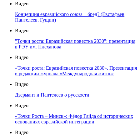
Видео
Концепция евразийского союза – бред? (Евстафьев,
Пантелеев, Гущин)
Видео
"Точки роста: Евразийская повестка 2030": презентация
в РЭУ им. Плеханова
Видео
«Точки роста: Евразийская повестка 2030». Презентация
в редакции журнала «Международная жизнь»
Видео
Дзермант и Пантелеев о русскости
Видео
«Точки Роста – Минск»: Фёдор Гайда об исторических
основаниях евразийской интеграции
Видео