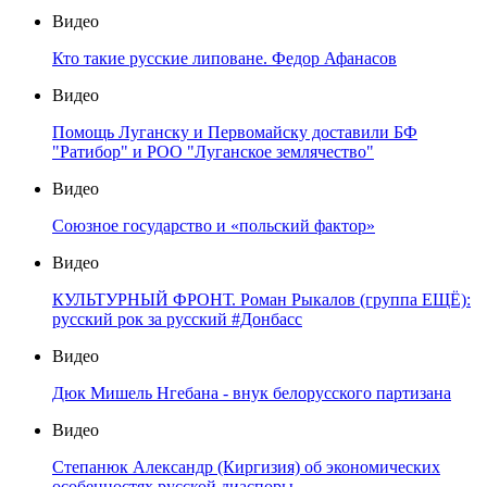
Видео
Кто такие русские липоване. Федор Афанасов
Видео
Помощь Луганску и Первомайску доставили БФ
"Ратибор" и РОО "Луганское землячество"
Видео
Союзное государство и «польский фактор»
Видео
КУЛЬТУРНЫЙ ФРОНТ. Роман Рыкалов (группа ЕЩЁ):
русский рок за русский #Донбасс
Видео
Дюк Мишель Нгебана - внук белорусского партизана
Видео
Степанюк Александр (Киргизия) об экономических
особенностях русской диаспоры