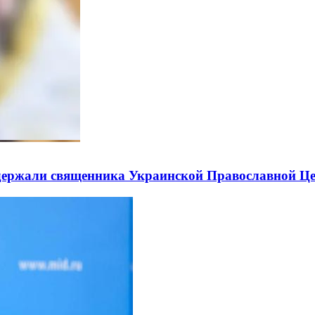
держали священника Украинской Православной Ц