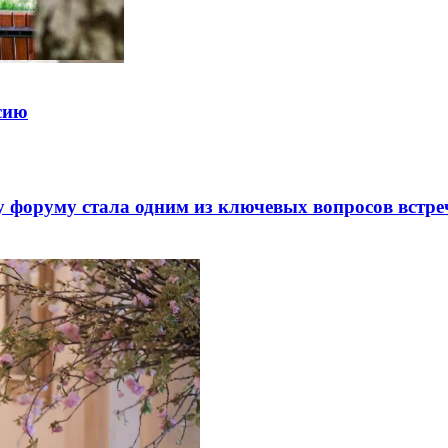
ссию
 форуму стала одним из ключевых вопросов встре