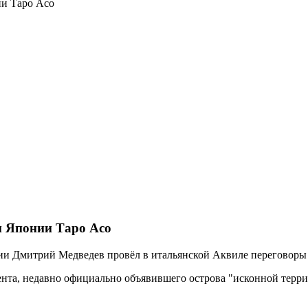
ии Таро Асо
м Японии Таро Асо
сии Дмитрий Медведев провёл в итальянской Аквиле переговоры
ента, недавно официально объявившего острова "исконной террит