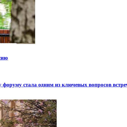
ссию
 форуму стала одним из ключевых вопросов встре