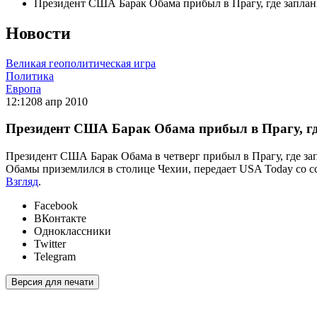
Президент США Барак Обама прибыл в Прагу, где запла
Новости
Великая геополитическая игра
Политика
Европа
12:12
08 апр 2010
Президент США Барак Обама прибыл в Прагу, гд
Президент США Барак Обама в четверг прибыл в Прагу, где з
Обамы приземлился в столице Чехии, передает USA Today со с
Взгляд
.
Facebook
ВКонтакте
Одноклассники
Twitter
Telegram
Версия для печати