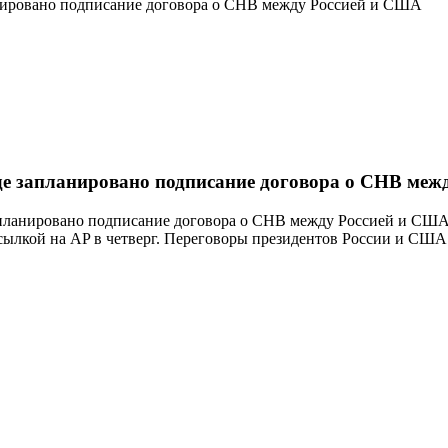
нировано подписание договора о СНВ между Россией и США
е запланировано подписание договора о СНВ меж
апланировано подписание договора о СНВ между Россией и США.
сылкой на AP в четверг. Переговоры президентов России и США 