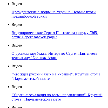
Видео
Президентские выборы на Украине. Первые итоги
предвыборной гонки
Видео
Видеоприветствие Сергея Пантелеева форуму "365-
летие Переяславской рады"
Видео
О русском зарубежье. Интервью Сергея Пантелеева
телеканалу "Большая Азия"
Видео
"Что ждёт русский язык на Украине". Круглый стол в
"Парламентской газете"
Видео
"Украина: эскалация по всем направлениям". Круглый
стол в "Парламентской газете"
Видео