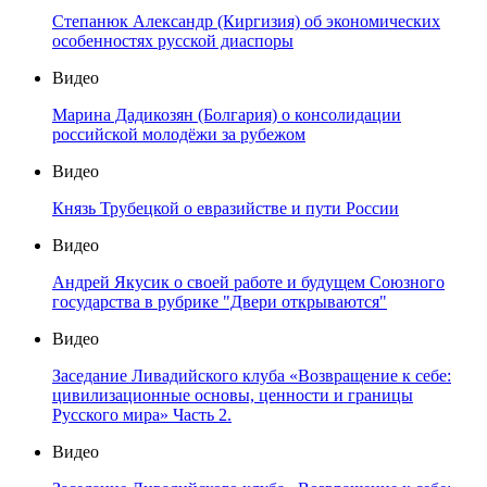
Степанюк Александр (Киргизия) об экономических
особенностях русской диаспоры
Видео
Марина Дадикозян (Болгария) о консолидации
российской молодёжи за рубежом
Видео
Князь Трубецкой о евразийстве и пути России
Видео
Андрей Якусик о своей работе и будущем Союзного
государства в рубрике "Двери открываются"
Видео
Заседание Ливадийского клуба «Возвращение к себе:
цивилизационные основы, ценности и границы
Русского мира» Часть 2.
Видео