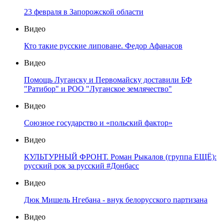
23 февраля в Запорожской области
Видео
Кто такие русские липоване. Федор Афанасов
Видео
Помощь Луганску и Первомайску доставили БФ
"Ратибор" и РОО "Луганское землячество"
Видео
Союзное государство и «польский фактор»
Видео
КУЛЬТУРНЫЙ ФРОНТ. Роман Рыкалов (группа ЕЩЁ):
русский рок за русский #Донбасс
Видео
Дюк Мишель Нгебана - внук белорусского партизана
Видео