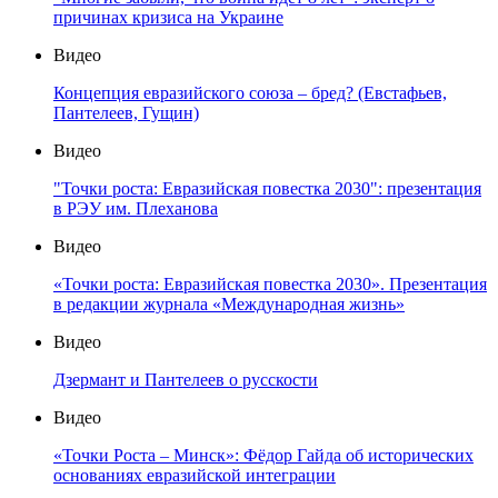
причинах кризиса на Украине
Видео
Концепция евразийского союза – бред? (Евстафьев,
Пантелеев, Гущин)
Видео
"Точки роста: Евразийская повестка 2030": презентация
в РЭУ им. Плеханова
Видео
«Точки роста: Евразийская повестка 2030». Презентация
в редакции журнала «Международная жизнь»
Видео
Дзермант и Пантелеев о русскости
Видео
«Точки Роста – Минск»: Фёдор Гайда об исторических
основаниях евразийской интеграции