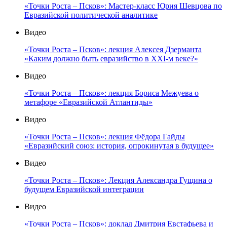
«Точки Роста – Псков»: Мастер-класс Юрия Шевцова по
Евразийской политической аналитике
Видео
«Точки Роста – Псков»: лекция Алексея Дзерманта
«Каким должно быть евразийство в XXI-м веке?»
Видео
«Точки Роста – Псков»: лекция Бориса Межуева о
метафоре «Евразийской Атлантиды»
Видео
«Точки Роста – Псков»: лекция Фёдора Гайды
«Евразийский союз: история, опрокинутая в будущее»
Видео
«Точки Роста – Псков»: Лекция Александра Гущина о
будущем Евразийской интеграции
Видео
«Точки Роста – Псков»: доклад Дмитрия Евстафьева и