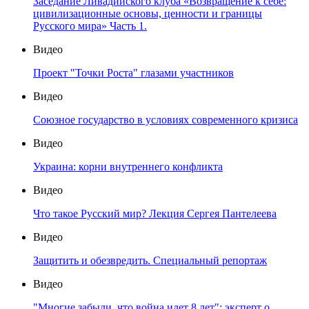
Заседание Ливадийского клуба «Возвращение к себе:
цивилизационные основы, ценности и границы
Русского мира» Часть 1.
Видео
Проект "Точки Роста" глазами участников
Видео
Союзное государство в условиях современного кризиса
Видео
Украина: корни внутреннего конфликта
Видео
Что такое Русский мир? Лекция Сергея Пантелеева
Видео
Защитить и обезвредить. Специальный репортаж
Видео
"Многие забыли, что война идет 8 лет": эксперт о