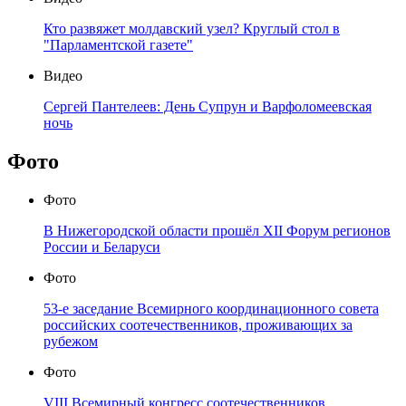
Кто развяжет молдавский узел? Круглый стол в
"Парламентской газете"
Видео
Сергей Пантелеев: День Супрун и Варфоломеевская
ночь
Фото
Фото
В Нижегородской области прошёл XII Форум регионов
России и Беларуси
Фото
53-е заседание Всемирного координационного совета
российских соотечественников, проживающих за
рубежом
Фото
VIII Всемирный конгресс соотечественников,