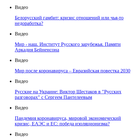
Видео
Белорусский гамбит: кризис отношений или чья-то
недоработка?
Видео
Мир - наш. Институт Русского зарубежья. Памяти
Аркадия Бейненсона
Видео
Мир после коронавируса – Евразийская повестка 2030
Видео
Русские на Украине: Виктор Шестаков в "Русских
разговорах" с Сергеем Пантелеевым
Видео
Пандемия коронавируса, мировой экономический
кризис, ЕАЭС и ЕС: победа изоляционизма?
Видео