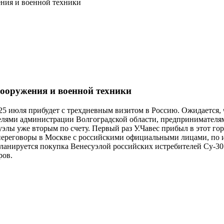
ения и военной техники
вооружения и военной техники
25 июля прибудет с трехдневным визитом в Россию. Ожидается, ч
ителями администрации Волгоградской области, предпринимате
лы уже вторым по счету. Первый раз У.Чавес прибыл в этот горо
переговоры в Москве с российскими официальными лицами, по и
планируется покупка Венесуэлой российских истребителей Су-30
ров.