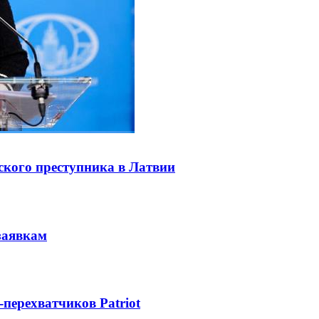
ского преступника в Латвии
заявкам
-перехватчиков Patriot