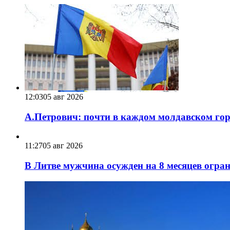
12:03
05 авг 2026
А.Петрович: почти в каждом молдавском горо
11:27
05 авг 2026
В Литве мужчина осужден на 8 месяцев огра