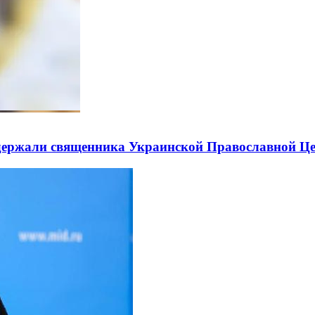
держали священника Украинской Православной Ц