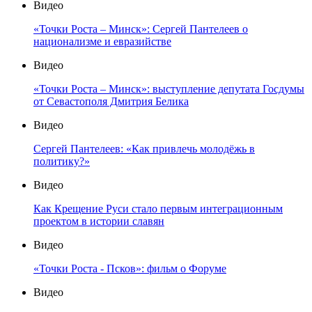
Видео
«Точки Роста – Минск»: Сергей Пантелеев о
национализме и евразийстве
Видео
«Точки Роста – Минск»: выступление депутата Госдумы
от Севастополя Дмитрия Белика
Видео
Сергей Пантелеев: «Как привлечь молодёжь в
политику?»
Видео
Как Крещение Руси стало первым интеграционным
проектом в истории славян
Видео
«Точки Роста - Псков»: фильм о Форуме
Видео