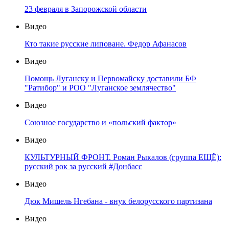
23 февраля в Запорожской области
Видео
Кто такие русские липоване. Федор Афанасов
Видео
Помощь Луганску и Первомайску доставили БФ
"Ратибор" и РОО "Луганское землячество"
Видео
Союзное государство и «польский фактор»
Видео
КУЛЬТУРНЫЙ ФРОНТ. Роман Рыкалов (группа ЕЩЁ):
русский рок за русский #Донбасс
Видео
Дюк Мишель Нгебана - внук белорусского партизана
Видео