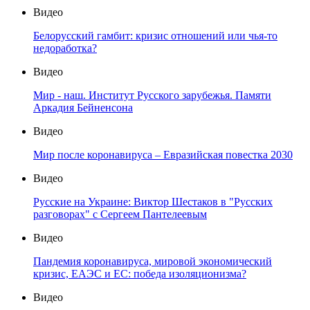
Видео
Белорусский гамбит: кризис отношений или чья-то
недоработка?
Видео
Мир - наш. Институт Русского зарубежья. Памяти
Аркадия Бейненсона
Видео
Мир после коронавируса – Евразийская повестка 2030
Видео
Русские на Украине: Виктор Шестаков в "Русских
разговорах" с Сергеем Пантелеевым
Видео
Пандемия коронавируса, мировой экономический
кризис, ЕАЭС и ЕС: победа изоляционизма?
Видео