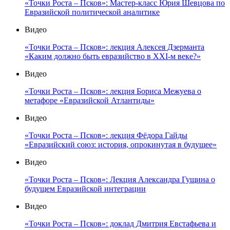
«Точки Роста – Псков»: Мастер-класс Юрия Шевцова по
Евразийской политической аналитике
Видео
«Точки Роста – Псков»: лекция Алексея Дзерманта
«Каким должно быть евразийство в XXI-м веке?»
Видео
«Точки Роста – Псков»: лекция Бориса Межуева о
метафоре «Евразийской Атлантиды»
Видео
«Точки Роста – Псков»: лекция Фёдора Гайды
«Евразийский союз: история, опрокинутая в будущее»
Видео
«Точки Роста – Псков»: Лекция Александра Гущина о
будущем Евразийской интеграции
Видео
«Точки Роста – Псков»: доклад Дмитрия Евстафьева и