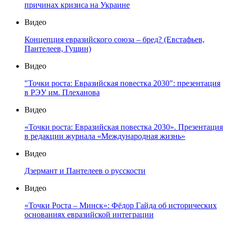
причинах кризиса на Украине
Видео
Концепция евразийского союза – бред? (Евстафьев,
Пантелеев, Гущин)
Видео
"Точки роста: Евразийская повестка 2030": презентация
в РЭУ им. Плеханова
Видео
«Точки роста: Евразийская повестка 2030». Презентация
в редакции журнала «Международная жизнь»
Видео
Дзермант и Пантелеев о русскости
Видео
«Точки Роста – Минск»: Фёдор Гайда об исторических
основаниях евразийской интеграции