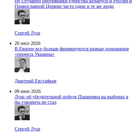
Не случайно противники единства Беларуси и России и
Православной Церкви часто одни и те же люди
Сергей Лущ
20 июл 2026
В Европе все больше формируются разные понимания
«проекта Украина»
Дмитрий Евстафьев
09 июн 2026
Лущ: об убедительной победе Пашиняна на выборах я
бы говорить не стал
Сергей Лущ