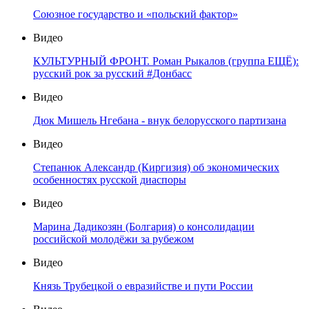
Союзное государство и «польский фактор»
Видео
КУЛЬТУРНЫЙ ФРОНТ. Роман Рыкалов (группа ЕЩЁ):
русский рок за русский #Донбасс
Видео
Дюк Мишель Нгебана - внук белорусского партизана
Видео
Степанюк Александр (Киргизия) об экономических
особенностях русской диаспоры
Видео
Марина Дадикозян (Болгария) о консолидации
российской молодёжи за рубежом
Видео
Князь Трубецкой о евразийстве и пути России