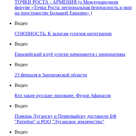
ТОЧКИ РОСТА - АРМЕНИЯ (о Международном
форуме «Точки Роста: региональная безопасность и мир
на пространстве Большой Евразии» )
Видео
СОЮЗНОСТЬ. К залогам успехов интеграции
Видео
Евразийский клуб успехи начинаются с инициативы
Видео
23 февраля в Запорожской области
Видео
Кто такие русские липоване. Федор Афанасов
Видео
Помощь Луганску и Первомайску доставили БФ
"Ратибор" и РОО "Луганское землячество"
Видео