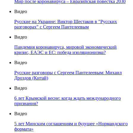
Мир после коронавируса – Евразийская повестка 2030
Видео
Русские на Украине: Виктор Шестаков в "Русских
разговорах" с Сергеем Пантелеевым
Видео
Пандемия коронавируса, мировой экономический
кризис, ЕАЭС и ЕС: победа изоляционизма?
Видео
Русские разговоры с Сергеем Пантелеевым: Михаил
Дроздов (Китай)
Видео
6 лет Крымской весне: когда ждать международного
признания?
Видео
5 лет Минским соглашениям и будущее «Нормандского
формата»