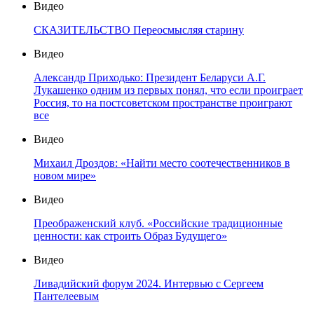
Видео
СКАЗИТЕЛЬСТВО Переосмысляя старину
Видео
Александр Приходько: Президент Беларуси А.Г.
Лукашенко одним из первых понял, что если проиграет
Россия, то на постсоветском пространстве проиграют
все
Видео
Михаил Дроздов: «Найти место соотечественников в
новом мире»
Видео
Преображенский клуб. «Российские традиционные
ценности: как строить Образ Будущего»
Видео
Ливадийский форум 2024. Интервью с Сергеем
Пантелеевым