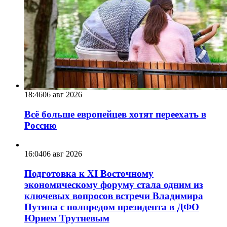
18:46
06 авг 2026
Всё больше европейцев хотят переехать в
Россию
16:04
06 авг 2026
Подготовка к XI Восточному
экономическому форуму стала одним из
ключевых вопросов встречи Владимира
Путина с полпредом президента в ДФО
Юрием Трутневым