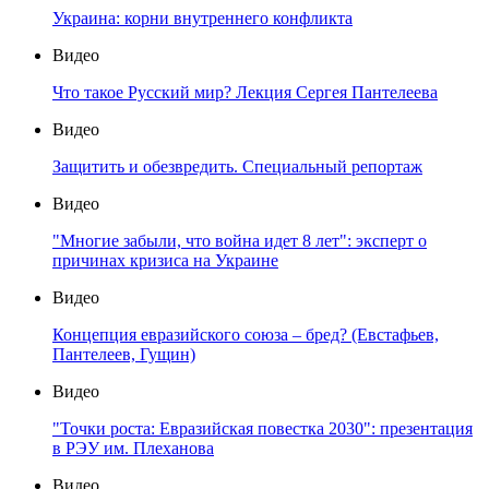
Украина: корни внутреннего конфликта
Видео
Что такое Русский мир? Лекция Сергея Пантелеева
Видео
Защитить и обезвредить. Специальный репортаж
Видео
"Многие забыли, что война идет 8 лет": эксперт о
причинах кризиса на Украине
Видео
Концепция евразийского союза – бред? (Евстафьев,
Пантелеев, Гущин)
Видео
"Точки роста: Евразийская повестка 2030": презентация
в РЭУ им. Плеханова
Видео