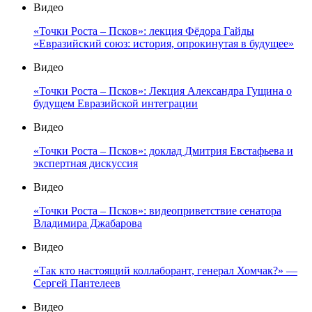
Видео
«Точки Роста – Псков»: лекция Фёдора Гайды
«Евразийский союз: история, опрокинутая в будущее»
Видео
«Точки Роста – Псков»: Лекция Александра Гущина о
будущем Евразийской интеграции
Видео
«Точки Роста – Псков»: доклад Дмитрия Евстафьева и
экспертная дискуссия
Видео
«Точки Роста – Псков»: видеоприветствие сенатора
Владимира Джабарова
Видео
«Так кто настоящий коллаборант, генерал Хомчак?» —
Сергей Пантелеев
Видео