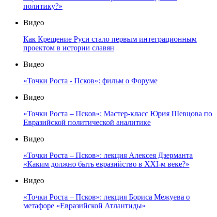
политику?»
Видео
Как Крещение Руси стало первым интеграционным
проектом в истории славян
Видео
«Точки Роста - Псков»: фильм о Форуме
Видео
«Точки Роста – Псков»: Мастер-класс Юрия Шевцова по
Евразийской политической аналитике
Видео
«Точки Роста – Псков»: лекция Алексея Дзерманта
«Каким должно быть евразийство в XXI-м веке?»
Видео
«Точки Роста – Псков»: лекция Бориса Межуева о
метафоре «Евразийской Атлантиды»