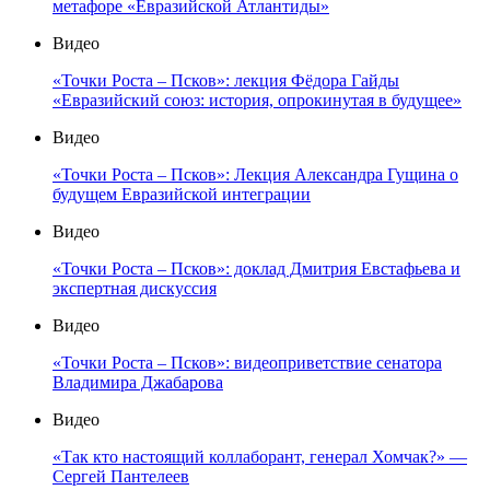
метафоре «Евразийской Атлантиды»
Видео
«Точки Роста – Псков»: лекция Фёдора Гайды
«Евразийский союз: история, опрокинутая в будущее»
Видео
«Точки Роста – Псков»: Лекция Александра Гущина о
будущем Евразийской интеграции
Видео
«Точки Роста – Псков»: доклад Дмитрия Евстафьева и
экспертная дискуссия
Видео
«Точки Роста – Псков»: видеоприветствие сенатора
Владимира Джабарова
Видео
«Так кто настоящий коллаборант, генерал Хомчак?» —
Сергей Пантелеев