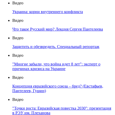
Видео
Украина: корни внутреннего конфликта
Видео
Что такое Русский мир? Лекция Сергея Пантелеева
Видео
Защитить и обезвредить. Специальный репортаж
Видео
"Многие забыли, что война идет 8 лет": эксперт о
причинах кризиса на Украине
Видео
Концепция евразийского союза – бред? (Евстафьев,
Пантелеев, Гущин)
Видео
"Точки роста: Евразийская повестка 2030": презентация
в РЭУ им. Плеханова