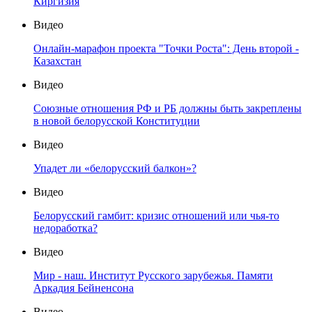
Киргизия
Видео
Онлайн-марафон проекта "Точки Роста": День второй -
Казахстан
Видео
Союзные отношения РФ и РБ должны быть закреплены
в новой белорусской Конституции
Видео
Упадет ли «белорусский балкон»?
Видео
Белорусский гамбит: кризис отношений или чья-то
недоработка?
Видео
Мир - наш. Институт Русского зарубежья. Памяти
Аркадия Бейненсона
Видео