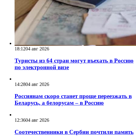
18:12
04 авг 2026
Туристы из 64 стран могут въехать в Россию
по электронной визе
14:28
04 авг 2026
Россиянам скоро станет проще переезжать в
Беларусь, а белорусам – в Россию
12:36
04 авг 2026
Соотечественники в Сербии почтили память