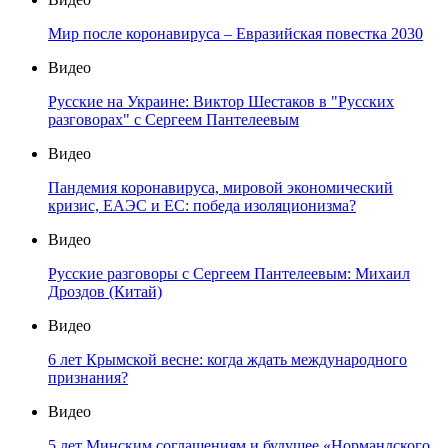
Мир после коронавируса – Евразийская повестка 2030
Видео
Русские на Украине: Виктор Шестаков в "Русских
разговорах" с Сергеем Пантелеевым
Видео
Пандемия коронавируса, мировой экономический
кризис, ЕАЭС и ЕС: победа изоляционизма?
Видео
Русские разговоры с Сергеем Пантелеевым: Михаил
Дроздов (Китай)
Видео
6 лет Крымской весне: когда ждать международного
признания?
Видео
5 лет Минским соглашениям и будущее «Нормандского