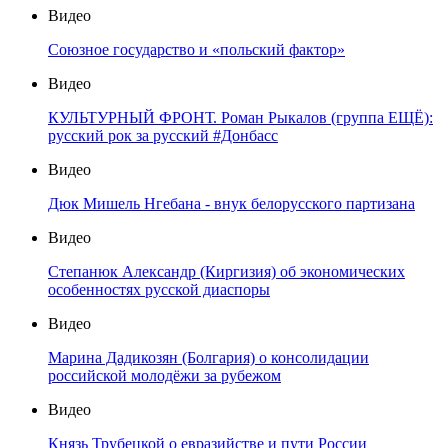
Видео
Союзное государство и «польский фактор»
Видео
КУЛЬТУРНЫЙ ФРОНТ. Роман Рыкалов (группа ЕЩЁ):
русский рок за русский #Донбасс
Видео
Дюк Мишель Нгебана - внук белорусского партизана
Видео
Степанюк Александр (Киргизия) об экономических
особенностях русской диаспоры
Видео
Марина Дадикозян (Болгария) о консолидации
российской молодёжи за рубежом
Видео
Князь Трубецкой о евразийстве и пути России