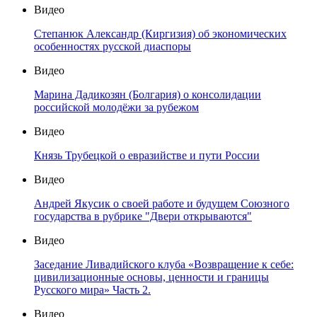
Видео
Степанюк Александр (Киргизия) об экономических
особенностях русской диаспоры
Видео
Марина Дадикозян (Болгария) о консолидации
российской молодёжи за рубежом
Видео
Князь Трубецкой о евразийстве и пути России
Видео
Андрей Якусик о своей работе и будущем Союзного
государства в рубрике "Двери открываются"
Видео
Заседание Ливадийского клуба «Возвращение к себе:
цивилизационные основы, ценности и границы
Русского мира» Часть 2.
Видео