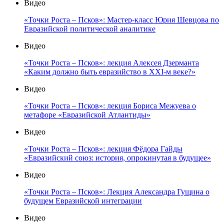
Видео
«Точки Роста – Псков»: Мастер-класс Юрия Шевцова по
Евразийской политической аналитике
Видео
«Точки Роста – Псков»: лекция Алексея Дзерманта
«Каким должно быть евразийство в XXI-м веке?»
Видео
«Точки Роста – Псков»: лекция Бориса Межуева о
метафоре «Евразийской Атлантиды»
Видео
«Точки Роста – Псков»: лекция Фёдора Гайды
«Евразийский союз: история, опрокинутая в будущее»
Видео
«Точки Роста – Псков»: Лекция Александра Гущина о
будущем Евразийской интеграции
Видео