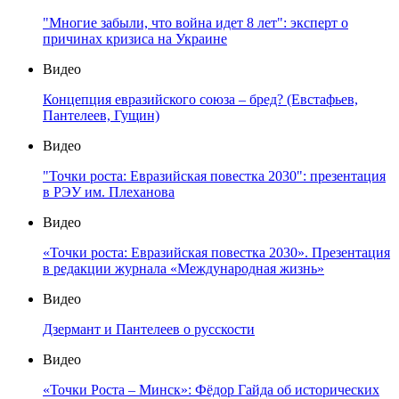
"Многие забыли, что война идет 8 лет": эксперт о
причинах кризиса на Украине
Видео
Концепция евразийского союза – бред? (Евстафьев,
Пантелеев, Гущин)
Видео
"Точки роста: Евразийская повестка 2030": презентация
в РЭУ им. Плеханова
Видео
«Точки роста: Евразийская повестка 2030». Презентация
в редакции журнала «Международная жизнь»
Видео
Дзермант и Пантелеев о русскости
Видео
«Точки Роста – Минск»: Фёдор Гайда об исторических