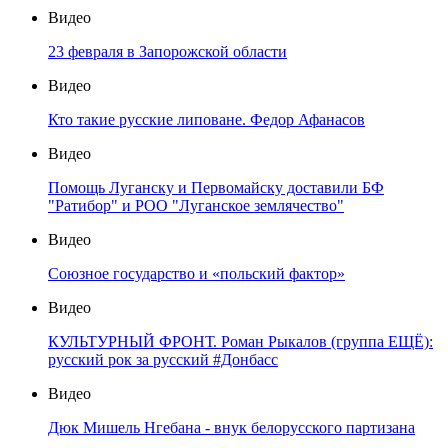
Видео
23 февраля в Запорожской области
Видео
Кто такие русские липоване. Федор Афанасов
Видео
Помощь Луганску и Первомайску доставили БФ
"Ратибор" и РОО "Луганское землячество"
Видео
Союзное государство и «польский фактор»
Видео
КУЛЬТУРНЫЙ ФРОНТ. Роман Рыкалов (группа ЕЩЁ):
русский рок за русский #Донбасс
Видео
Дюк Мишель Нгебана - внук белорусского партизана