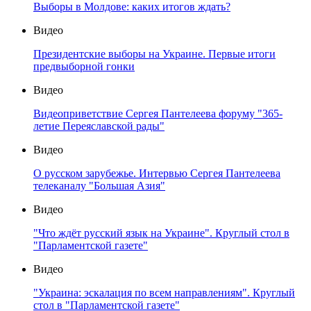
Выборы в Молдове: каких итогов ждать?
Видео
Президентские выборы на Украине. Первые итоги
предвыборной гонки
Видео
Видеоприветствие Сергея Пантелеева форуму "365-
летие Переяславской рады"
Видео
О русском зарубежье. Интервью Сергея Пантелеева
телеканалу "Большая Азия"
Видео
"Что ждёт русский язык на Украине". Круглый стол в
"Парламентской газете"
Видео
"Украина: эскалация по всем направлениям". Круглый
стол в "Парламентской газете"