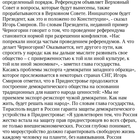
определенный порядок. Референдум объявляет Верховный
Совет и вопросы, которые будут вынесены, также
прорабатываются в Верховном Совете. Инициатором будет
Президент, как это и положено по Конституции», - сказал
Игорь Смирнов. По словам Президента, недавний пример
Черногории говорит о том, что проведение референдума
становится нормой при разрешении конфликтов. «Нас
попрекали иногда частым проведением референдумов. А что
делает Черногория? Оказывается, нет другого пути, как
спросить у народа: как вы дальше мыслите развивать свое
общество – с приверженностью к той или иной культуре, к
той или иной экономике», - заметил глава государства.
Касаясь проблемы экспорта «демократии западного образца»,
которое прослеживается в некоторых странах СНГ, Игорь
Смирнов отметил, что в Приднестровье продолжится
построение демократического общества на основании
традиционных для нашего народа ценностей: «Мы не
приемлем экспорт-реэкспорт чужой демократии. Как нам
жить, будет решать наш народ». По словам глава государства,
Тирасполь видит в России гаранта защиты демократического
устройства в Приднестровье: «Я удовлетворен тем, что Россия
жестко встала на защиту прав приднестровцев во всех сферах,
не только внешнеэкономических. Россия глубоко понимает,
что мироустройство должно гарантировать свободную жизнь
каждому человеку на планете, без навязывания. Россия