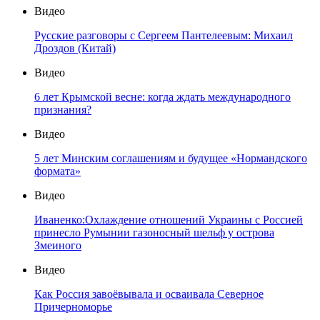
Видео
Русские разговоры с Сергеем Пантелеевым: Михаил
Дроздов (Китай)
Видео
6 лет Крымской весне: когда ждать международного
признания?
Видео
5 лет Минским соглашениям и будущее «Нормандского
формата»
Видео
Иваненко:Охлаждение отношений Украины с Россией
принесло Румынии газоносный шельф у острова
Змеиного
Видео
Как Россия завоёвывала и осваивала Северное
Причерноморье