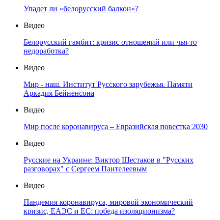
Упадет ли «белорусский балкон»?
Видео
Белорусский гамбит: кризис отношений или чья-то
недоработка?
Видео
Мир - наш. Институт Русского зарубежья. Памяти
Аркадия Бейненсона
Видео
Мир после коронавируса – Евразийская повестка 2030
Видео
Русские на Украине: Виктор Шестаков в "Русских
разговорах" с Сергеем Пантелеевым
Видео
Пандемия коронавируса, мировой экономический
кризис, ЕАЭС и ЕС: победа изоляционизма?