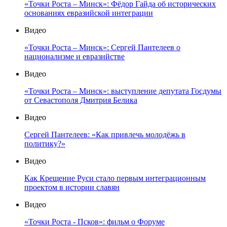
«Точки Роста – Минск»: Фёдор Гайда об исторических
основаниях евразийской интеграции
Видео
«Точки Роста – Минск»: Сергей Пантелеев о
национализме и евразийстве
Видео
«Точки Роста – Минск»: выступление депутата Госдумы
от Севастополя Дмитрия Белика
Видео
Сергей Пантелеев: «Как привлечь молодёжь в
политику?»
Видео
Как Крещение Руси стало первым интеграционным
проектом в истории славян
Видео
«Точки Роста - Псков»: фильм о Форуме