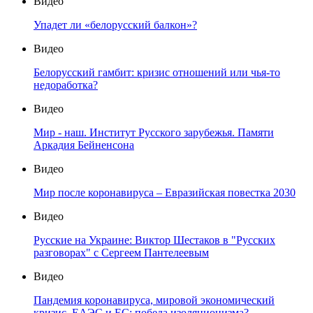
Видео
Упадет ли «белорусский балкон»?
Видео
Белорусский гамбит: кризис отношений или чья-то
недоработка?
Видео
Мир - наш. Институт Русского зарубежья. Памяти
Аркадия Бейненсона
Видео
Мир после коронавируса – Евразийская повестка 2030
Видео
Русские на Украине: Виктор Шестаков в "Русских
разговорах" с Сергеем Пантелеевым
Видео
Пандемия коронавируса, мировой экономический
кризис, ЕАЭС и ЕС: победа изоляционизма?