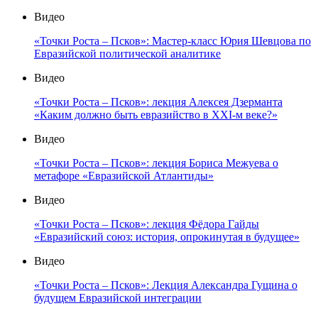
Видео
«Точки Роста – Псков»: Мастер-класс Юрия Шевцова по
Евразийской политической аналитике
Видео
«Точки Роста – Псков»: лекция Алексея Дзерманта
«Каким должно быть евразийство в XXI-м веке?»
Видео
«Точки Роста – Псков»: лекция Бориса Межуева о
метафоре «Евразийской Атлантиды»
Видео
«Точки Роста – Псков»: лекция Фёдора Гайды
«Евразийский союз: история, опрокинутая в будущее»
Видео
«Точки Роста – Псков»: Лекция Александра Гущина о
будущем Евразийской интеграции