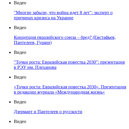
Видео
"Многие забыли, что война идет 8 лет": эксперт о
причинах кризиса на Украине
Видео
Концепция евразийского союза – бред? (Евстафьев,
Пантелеев, Гущин)
Видео
"Точки роста: Евразийская повестка 2030": презентация
в РЭУ им. Плеханова
Видео
«Точки роста: Евразийская повестка 2030». Презентация
в редакции журнала «Международная жизнь»
Видео
Дзермант и Пантелеев о русскости
Видео