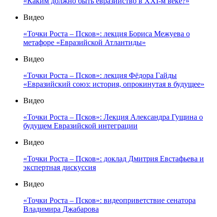
«Каким должно быть евразийство в XXI-м веке?»
Видео
«Точки Роста – Псков»: лекция Бориса Межуева о
метафоре «Евразийской Атлантиды»
Видео
«Точки Роста – Псков»: лекция Фёдора Гайды
«Евразийский союз: история, опрокинутая в будущее»
Видео
«Точки Роста – Псков»: Лекция Александра Гущина о
будущем Евразийской интеграции
Видео
«Точки Роста – Псков»: доклад Дмитрия Евстафьева и
экспертная дискуссия
Видео
«Точки Роста – Псков»: видеоприветствие сенатора
Владимира Джабарова