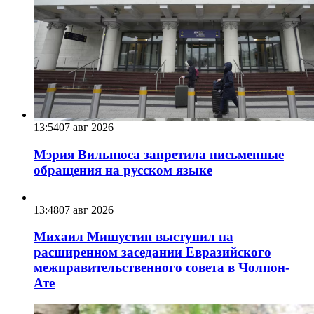
13:54
07 авг 2026
Мэрия Вильнюса запретила письменные
обращения на русском языке
13:48
07 авг 2026
Михаил Мишустин выступил на
расширенном заседании Евразийского
межправительственного совета в Чолпон-
Ате