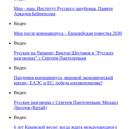
Мир - наш. Институт Русского зарубежья. Памяти
Аркадия Бейненсона
Видео
Мир после коронавируса – Евразийская повестка 2030
Видео
Русские на Украине: Виктор Шестаков в "Русских
разговорах" с Сергеем Пантелеевым
Видео
Пандемия коронавируса, мировой экономический
кризис, ЕАЭС и ЕС: победа изоляционизма?
Видео
Русские разговоры с Сергеем Пантелеевым: Михаил
Дроздов (Китай)
Видео
6 лет Крымской весне: когда ждать международного