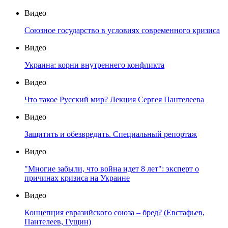
Видео
Союзное государство в условиях современного кризиса
Видео
Украина: корни внутреннего конфликта
Видео
Что такое Русский мир? Лекция Сергея Пантелеева
Видео
Защитить и обезвредить. Специальный репортаж
Видео
"Многие забыли, что война идет 8 лет": эксперт о
причинах кризиса на Украине
Видео
Концепция евразийского союза – бред? (Евстафьев,
Пантелеев, Гущин)