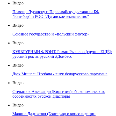
Видео
Помощь Луганску и Первомайску доставили БФ
"Ратибор" и РОО "Луганское землячество"
Видео
Союзное государство и «польский фактор»
Видео
КУЛЬТУРНЫЙ ФРОНТ. Роман Рыкалов (группа ЕЩЁ):
русский рок за русский #Донбасс
Видео
Дюк Мишель Нгебана - внук белорусского партизана
Видео
Степанюк Александр (Киргизия) об экономических
особенностях русской диаспоры
Видео
Марина Дадикозян (Болгария) о консолидации