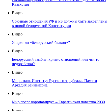
Казахстан
Видео
Союзные отношения РФ и РБ должны быть закреплены
в новой белорусской Конституции
Видео
Упадет ли «белорусский балкон»?
Видео
Белорусский гамбит: кризис отношений или чья-то
недоработка?
Видео
Мир - наш. Институт Русского зарубежья. Памяти
Аркадия Бейненсона
Видео
Мир после коронавируса – Евразийская повестка 2030
Видео