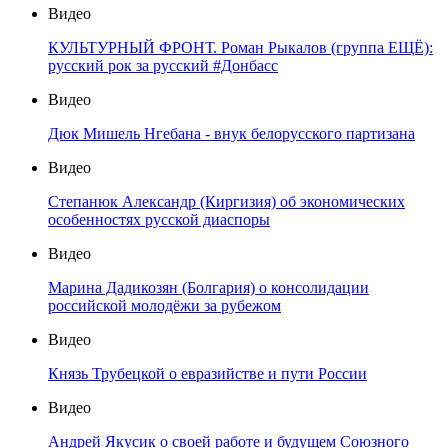
Видео
КУЛЬТУРНЫЙ ФРОНТ. Роман Рыкалов (группа ЕЩЁ):
русский рок за русский #Донбасс
Видео
Дюк Мишель Нгебана - внук белорусского партизана
Видео
Степанюк Александр (Киргизия) об экономических
особенностях русской диаспоры
Видео
Марина Дадикозян (Болгария) о консолидации
российской молодёжи за рубежом
Видео
Князь Трубецкой о евразийстве и пути России
Видео
Андрей Якусик о своей работе и будущем Союзного