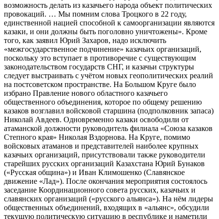
возможность делать из казачьего народа объект политических
провокаций. … Мы помним слова Троцкого в 22 году,
единственной нацией способной к самоорганизации являются
казаки, и они должны быть поголовно уничтожены». Кроме
того, как заявил Юрий Захаров, надо исключить
«межгосударственное подчинение» казачьих организаций,
поскольку это вступает в противоречие с существующим
законодательством государств СНГ, и казачьи структуры
следует выстраивать с учётом новых геополитических реалий
на постсоветском пространстве. На Большом Круге было
избрано Правление нового областного казачьего
общественного объединения, которое по общему решению
казаков возглавил войсковой старшина (подполковник запаса)
Николай Авдеев. Одновременно казаки освободили от
атаманской должности руководитель филиала «Союза казаков
Степного края» Николая Вздорнова. На Круге, помимо
войсковых атаманов и представителей наиболее крупных
казачьих организаций, присутствовали также руководители
старейших русских организаций Казахстана Юрий Бунаков
(«Русская община») и Иван Климошенко (Славянское
движение «Лад»). После окончания мероприятия состоялось
заседание Координационного совета русских, казачьих и
славянских организаций («русского альянса»). На нём лидеры
общественных объединений, входящих в «альянс», обсудили
текущую политическую ситуацию в республике и наметили