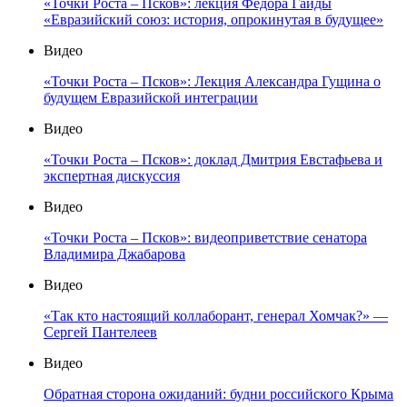
«Точки Роста – Псков»: лекция Фёдора Гайды
«Евразийский союз: история, опрокинутая в будущее»
Видео
«Точки Роста – Псков»: Лекция Александра Гущина о
будущем Евразийской интеграции
Видео
«Точки Роста – Псков»: доклад Дмитрия Евстафьева и
экспертная дискуссия
Видео
«Точки Роста – Псков»: видеоприветствие сенатора
Владимира Джабарова
Видео
«Так кто настоящий коллаборант, генерал Хомчак?» —
Сергей Пантелеев
Видео
Обратная сторона ожиданий: будни российского Крыма