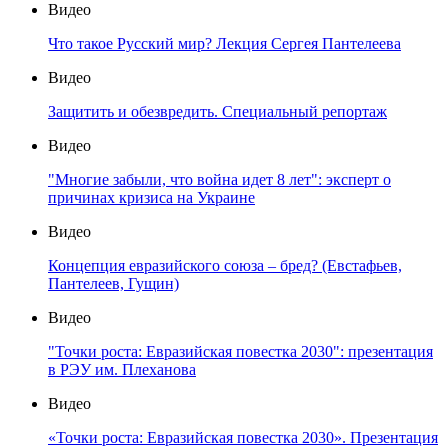
Видео
Что такое Русский мир? Лекция Сергея Пантелеева
Видео
Защитить и обезвредить. Специальный репортаж
Видео
"Многие забыли, что война идет 8 лет": эксперт о
причинах кризиса на Украине
Видео
Концепция евразийского союза – бред? (Евстафьев,
Пантелеев, Гущин)
Видео
"Точки роста: Евразийская повестка 2030": презентация
в РЭУ им. Плеханова
Видео
«Точки роста: Евразийская повестка 2030». Презентация