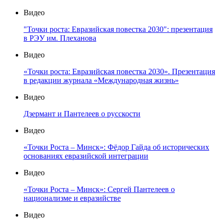
Видео
"Точки роста: Евразийская повестка 2030": презентация
в РЭУ им. Плеханова
Видео
«Точки роста: Евразийская повестка 2030». Презентация
в редакции журнала «Международная жизнь»
Видео
Дзермант и Пантелеев о русскости
Видео
«Точки Роста – Минск»: Фёдор Гайда об исторических
основаниях евразийской интеграции
Видео
«Точки Роста – Минск»: Сергей Пантелеев о
национализме и евразийстве
Видео