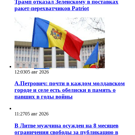
Трамп отказал Зеленскому в поставках
ракет-перехватчиков Patriot
12:03
05 авг 2026
А.Петрович: почти в каждом молдавском
городе и селе есть обелиски в память о
павших в годы войны
11:27
05 авг 2026
В Литве мужчина осужден на 8 месяцев
ограничения свободы за публикацию в