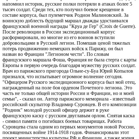
напомнил историк, русские полки потеряли в атаках более 5
тысяч солдат. Среди тех, кто получил боевое крещение в
составе корпуса, был пулеметчик Родион Малиновский. За
воинскую доблесть будущий маршал дважды удостаивался
французской военной награды "Круа де Гер" (Croix de Guerre).
После революции в России экспедиционный корпус
расформировали, но многие из его воинов вступили
добровольцами в Русский легион. Помешав ценой тяжелых
потерь продвижению немецких войск к Парижу, он был
назван во Франции "Легионом чести". По словам
французского маршала Фоша, Франция не была стерта с карты
Европы в первую очередь благодаря мужеству русских солдат.
Врач из парижского пригорода Ольне-су-Буа Юрий Копылов
признался, что испытывает огромное волнение сегодня.
"Офицером Русского экспедиционного корпуса был мой отец,
награжденный на поле боя орденом Почетного легиона. Это
часть не только общей истории России и Франции, но и моей
семьи", - сказал он. Автор парижского мемориала - известный
российский скульптор Владимир Суровцев. В его композиции
"Родник" молодой русский офицер держит в руке
французскую каску с русским двуглавым орлом. Снятая каска
- символ памяти о погибших боевых товарищах. Работа
Суровцева стала одним из первых монументов новой России,
посвященных войне 1914-1918 годов. Финансировали этот
проект министерства культуры РФ и Франции, а также мэрия