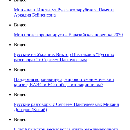
Мир - наш. Институт Русского зарубежья. Памяти
Аркадия Бейненсона
Видео
Мир после коронавируса – Евразийская повестка 2030
Видео
Русские на Украине: Виктор Шестаков в "Русских
разговорах" с Сергеем Пантелеевым
Видео
Пандемия коронавируса, мировой экономический
кризис, ЕАЭС и ЕС: победа изоляционизма?
Видео
Русские разговоры с Сергеем Пантелеевым: Михаил
Дроздов (Китай)
Видео
6 лет Крымской весне: когда ждать международного