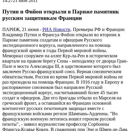
14:27
21 июн 2011
Путин и Фийон открыли в Париже памятник
русским защитникам Франции
ПАРИЖ, 21 июня -
РИА Новости
. Премьеры РФ и Франции
Владимир Путин и Франсуа Фийон открыли во вторник в
Париже памятник солдатам и офицерам Русского
экспедиционного корпуса, направленного на помощь
французской армии в годы Первой мировой войны.
Мемориал сооружен на аллее Кур-ла-Рен в историческом
квартале на правом берегу Сены - неподалеку от дворца Гран-
Пале и моста Александра III, в царствование которого был
заключен Русско-французский союз. Верная союзническим
обязательствам, Россия во время Первой мировой войны не
раз приходила на помощь Франции. В 1916 году в Европу в
распоряжение союзников был направлен Русский
экспедиционный корпус, насчитывавший более 45 тысяч
солдат и офицеров. Две его бригады отбыли из Марселя на
греческий фронт, а оставшийся во Франции основной
контингент русских пехотинцев защищал вместе с
французскими войсками регион Шампань-Арденны. "Во
французскую военную летопись вошел героизм русской
пехоты", - заявил журналистам профессор Сорбонны
Франсуа-Ксавье Кокен. В сражениях при Эне и Шмен-де-Дам,