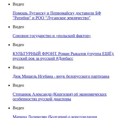
Видео
Помощь Луганску и Первомайску доставили БФ
"Ратибор" и РОО "Луганское землячество"
Видео
Союзное государство и «польский фактор»
Видео
КУЛЬТУРНЫЙ ФРОНТ. Роман Рыкалов (группа ЕЩЁ):
русский рок за русский #Донбасс
Видео
Дюк Мишель Нгебана - внук белорусского партизана
Видео
Степанюк Александр (Киргизия) об экономических
особенностях русской диаспоры
Видео
Марина Дадикозян (Болгария) о консолидации