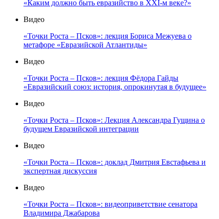
«Каким должно быть евразийство в XXI-м веке?»
Видео
«Точки Роста – Псков»: лекция Бориса Межуева о
метафоре «Евразийской Атлантиды»
Видео
«Точки Роста – Псков»: лекция Фёдора Гайды
«Евразийский союз: история, опрокинутая в будущее»
Видео
«Точки Роста – Псков»: Лекция Александра Гущина о
будущем Евразийской интеграции
Видео
«Точки Роста – Псков»: доклад Дмитрия Евстафьева и
экспертная дискуссия
Видео
«Точки Роста – Псков»: видеоприветствие сенатора
Владимира Джабарова