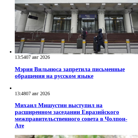
13:54
07 авг 2026
Мэрия Вильнюса запретила письменные
обращения на русском языке
13:48
07 авг 2026
Михаил Мишустин выступил на
расширенном заседании Евразийского
межправительственного совета в Чолпон-
Ате