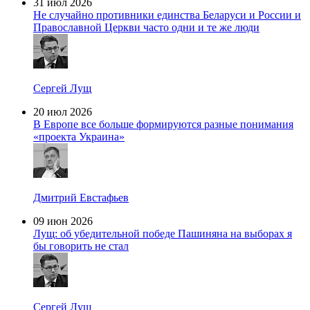
31 июл 2026
Не случайно противники единства Беларуси и России и
Православной Церкви часто одни и те же люди
Сергей Лущ
20 июл 2026
В Европе все больше формируются разные понимания
«проекта Украина»
Дмитрий Евстафьев
09 июн 2026
Лущ: об убедительной победе Пашиняна на выборах я
бы говорить не стал
Сергей Лущ