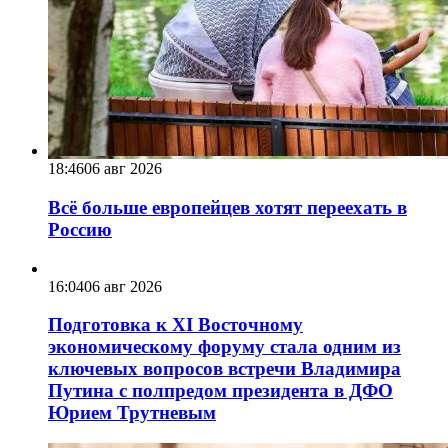
18:46
06 авг 2026
Всё больше европейцев хотят переехать в
Россию
16:04
06 авг 2026
Подготовка к XI Восточному
экономическому форуму стала одним из
ключевых вопросов встречи Владимира
Путина с полпредом президента в ДФО
Юрием Трутневым