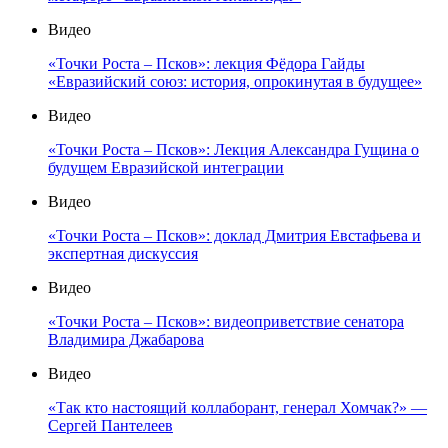
Видео
«Точки Роста – Псков»: лекция Фёдора Гайды
«Евразийский союз: история, опрокинутая в будущее»
Видео
«Точки Роста – Псков»: Лекция Александра Гущина о
будущем Евразийской интеграции
Видео
«Точки Роста – Псков»: доклад Дмитрия Евстафьева и
экспертная дискуссия
Видео
«Точки Роста – Псков»: видеоприветствие сенатора
Владимира Джабарова
Видео
«Так кто настоящий коллаборант, генерал Хомчак?» —
Сергей Пантелеев