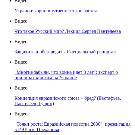
Видео
Украина: корни внутреннего конфликта
Видео
Что такое Русский мир? Лекция Сергея Пантелеева
Видео
Защитить и обезвредить. Специальный репортаж
Видео
"Многие забыли, что война идет 8 лет": эксперт о
причинах кризиса на Украине
Видео
Концепция евразийского союза – бред? (Евстафьев,
Пантелеев, Гущин)
Видео
"Точки роста: Евразийская повестка 2030": презентация
в РЭУ им. Плеханова