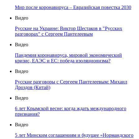
Мир после коронавируса – Евразийская повестка 2030
Видео
Русские на Украине: Виктор Шестаков в "Русских
разговорах" с Сергеем Пантелеевым
Видео
Пандемия коронавируса, мировой экономический
кризис, ЕАЭС и ЕС: победа изоляционизма?
Видео
Русские разговоры с Сергеем Пантелеевым: Михаил
Дроздов (Китай)
Видео
6 лет Крымской весне: когда ждать международного
признания?
Видео
5 лет Минским соглашениям и будущее «Нормандского