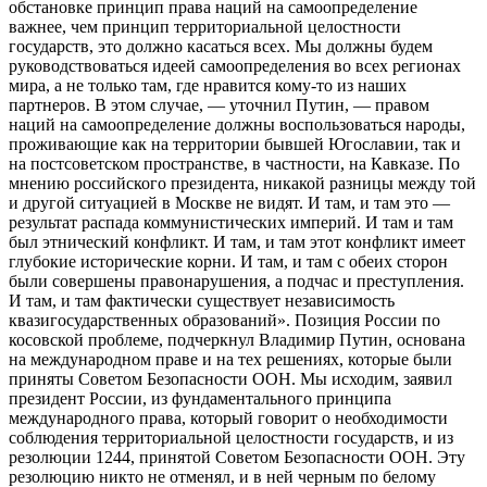
обстановке принцип права наций на самоопределение
важнее, чем принцип территориальной целостности
государств, это должно касаться всех. Мы должны будем
руководствоваться идеей самоопределения во всех регионах
мира, а не только там, где нравится кому-то из наших
партнеров. В этом случае, — уточнил Путин, — правом
наций на самоопределение должны воспользоваться народы,
проживающие как на территории бывшей Югославии, так и
на постсоветском пространстве, в частности, на Кавказе. По
мнению российского президента, никакой разницы между той
и другой ситуацией в Москве не видят. И там, и там это —
результат распада коммунистических империй. И там и там
был этнический конфликт. И там, и там этот конфликт имеет
глубокие исторические корни. И там, и там с обеих сторон
были совершены правонарушения, а подчас и преступления.
И там, и там фактически существует независимость
квазигосударственных образований». Позиция России по
косовской проблеме, подчеркнул Владимир Путин, основана
на международном праве и на тех решениях, которые были
приняты Советом Безопасности ООН. Мы исходим, заявил
президент России, из фундаментального принципа
международного права, который говорит о необходимости
соблюдения территориальной целостности государств, и из
резолюции 1244, принятой Советом Безопасности ООН. Эту
резолюцию никто не отменял, и в ней черным по белому