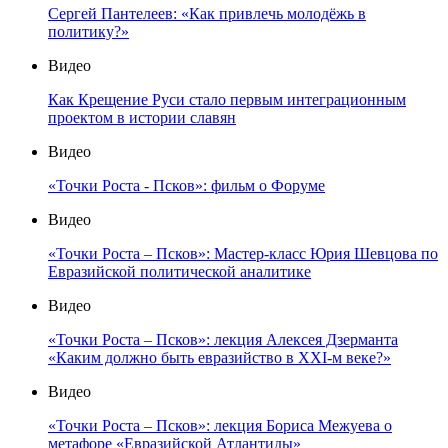
Сергей Пантелеев: «Как привлечь молодёжь в
политику?»
Видео
Как Крещение Руси стало первым интеграционным
проектом в истории славян
Видео
«Точки Роста - Псков»: фильм о Форуме
Видео
«Точки Роста – Псков»: Мастер-класс Юрия Шевцова по
Евразийской политической аналитике
Видео
«Точки Роста – Псков»: лекция Алексея Дзерманта
«Каким должно быть евразийство в XXI-м веке?»
Видео
«Точки Роста – Псков»: лекция Бориса Межуева о
метафоре «Евразийской Атлантиды»