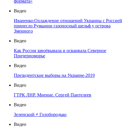
формата»
Видео
Иваненко:Охлаждение отношений Украины с Россией
принесло Румынии газоносный шельф у острова
Змеиного
Видео
Как Россия завоёвывала и осваивала Северное
Причерноморье
Видео
Президентские выборы на Украине-2019
Видео
ГТРК ЛНР. Мнение. Сергей Пантелеев
Видео
Зеленский ≠ Голобородько
Видео