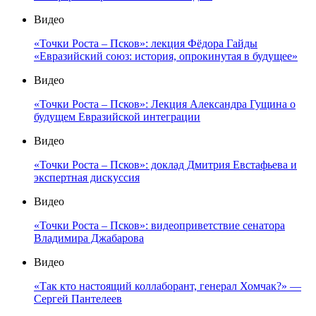
Видео
«Точки Роста – Псков»: лекция Фёдора Гайды
«Евразийский союз: история, опрокинутая в будущее»
Видео
«Точки Роста – Псков»: Лекция Александра Гущина о
будущем Евразийской интеграции
Видео
«Точки Роста – Псков»: доклад Дмитрия Евстафьева и
экспертная дискуссия
Видео
«Точки Роста – Псков»: видеоприветствие сенатора
Владимира Джабарова
Видео
«Так кто настоящий коллаборант, генерал Хомчак?» —
Сергей Пантелеев