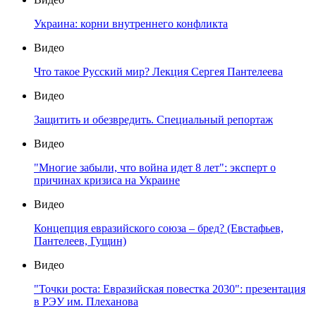
Украина: корни внутреннего конфликта
Видео
Что такое Русский мир? Лекция Сергея Пантелеева
Видео
Защитить и обезвредить. Специальный репортаж
Видео
"Многие забыли, что война идет 8 лет": эксперт о
причинах кризиса на Украине
Видео
Концепция евразийского союза – бред? (Евстафьев,
Пантелеев, Гущин)
Видео
"Точки роста: Евразийская повестка 2030": презентация
в РЭУ им. Плеханова