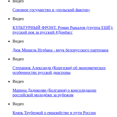
Видео
Союзное государство и «польский фактор»
Видео
КУЛЬТУРНЫЙ ФРОНТ. Роман Рыкалов (группа ЕЩЁ):
русский рок за русский #Донбасс
Видео
Дюк Мишель Нгебана - внук белорусского партизана
Видео
Степанюк Александр (Киргизия) об экономических
особенностях русской диаспоры
Видео
Марина Дадикозян (Болгария) о консолидации
российской молодёжи за рубежом
Видео
Князь Трубецкой о евразийстве и пути России