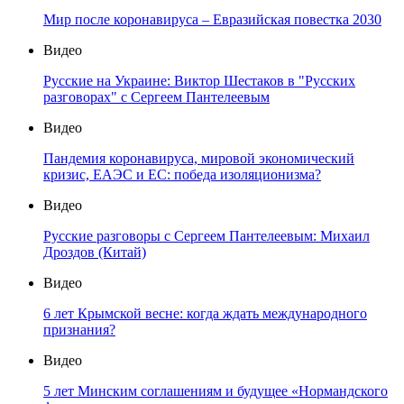
Мир после коронавируса – Евразийская повестка 2030
Видео
Русские на Украине: Виктор Шестаков в "Русских
разговорах" с Сергеем Пантелеевым
Видео
Пандемия коронавируса, мировой экономический
кризис, ЕАЭС и ЕС: победа изоляционизма?
Видео
Русские разговоры с Сергеем Пантелеевым: Михаил
Дроздов (Китай)
Видео
6 лет Крымской весне: когда ждать международного
признания?
Видео
5 лет Минским соглашениям и будущее «Нормандского