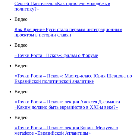
Сергей Пантелеев: «Как привлечь молодёжь в
политику?»
Видео
Как Крещение Руси стало первым интеграционным
проектом в истории славян
Видео
«Точки Роста - Псков»: фильм о Форуме
Видео
«Точки Роста – Псков»: Мастер-класс Юрия Шевцова по
Евразийской политической аналитике
Видео
«Точки Роста – Псков»: лекция Алексея Дзерманта
«Каким должно быть евразийство в XXI-м веке?»
Видео
«Точки Роста – Псков»: лекция Бориса Межуева о
метафоре «Евразийской Атлантиды»