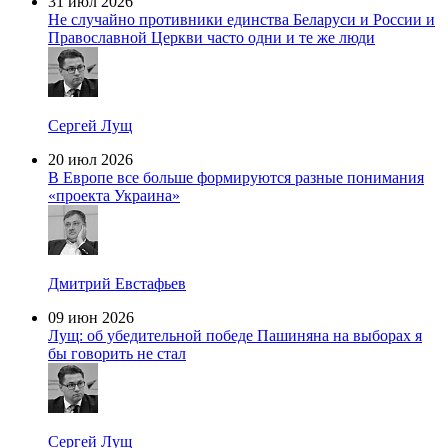
31 июл 2026
Не случайно противники единства Беларуси и России и
Православной Церкви часто одни и те же люди
Сергей Лущ
20 июл 2026
В Европе все больше формируются разные понимания
«проекта Украина»
Дмитрий Евстафьев
09 июн 2026
Лущ: об убедительной победе Пашиняна на выборах я
бы говорить не стал
Сергей Лущ