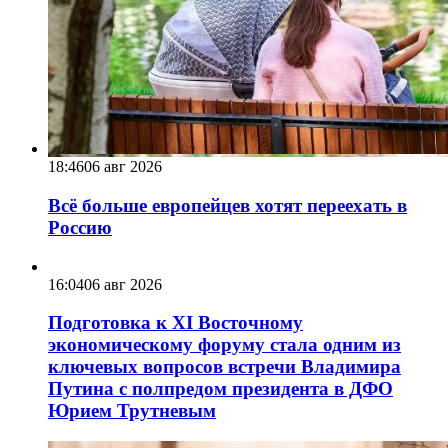
18:46
06 авг 2026
Всё больше европейцев хотят переехать в
Россию
16:04
06 авг 2026
Подготовка к XI Восточному
экономическому форуму стала одним из
ключевых вопросов встречи Владимира
Путина с полпредом президента в ДФО
Юрием Трутневым