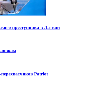
ского преступника в Латвии
заявкам
-перехватчиков Patriot