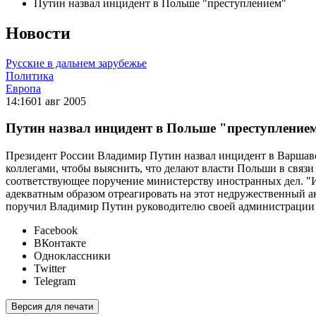
Путин назвал инцидент в Польше "преступлением"
Новости
Русские в дальнем зарубежье
Политика
Европа
14:16
01 авг 2005
Путин назвал инцидент в Польше "преступление
Президент России Владимир Путин назвал инцидент в Варшаве
коллегами, чтобы выяснить, что делают власти Польши в связ
соответствующее поручение министерству иностранных дел. "И
адекватным образом отреагировать на этот недружественный акт
поручил Владимир Путин руководителю своей администрации
Facebook
ВКонтакте
Одноклассники
Twitter
Telegram
Версия для печати