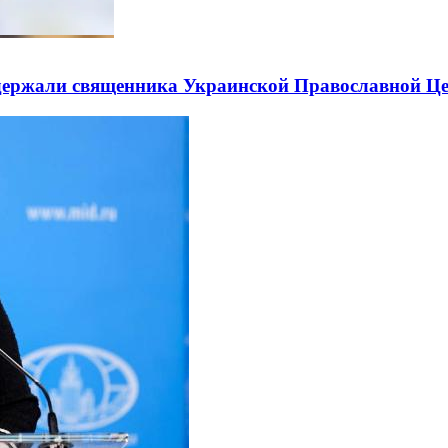
держали священника Украинской Православной Ц