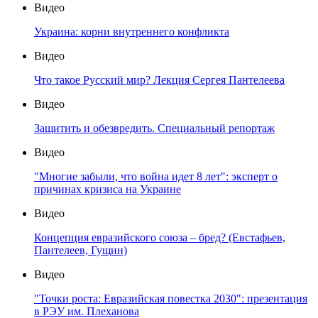
Видео
Украина: корни внутреннего конфликта
Видео
Что такое Русский мир? Лекция Сергея Пантелеева
Видео
Защитить и обезвредить. Специальный репортаж
Видео
"Многие забыли, что война идет 8 лет": эксперт о
причинах кризиса на Украине
Видео
Концепция евразийского союза – бред? (Евстафьев,
Пантелеев, Гущин)
Видео
"Точки роста: Евразийская повестка 2030": презентация
в РЭУ им. Плеханова