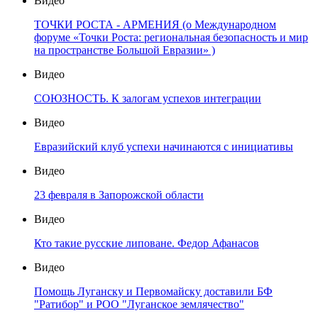
Видео
ТОЧКИ РОСТА - АРМЕНИЯ (о Международном
форуме «Точки Роста: региональная безопасность и мир
на пространстве Большой Евразии» )
Видео
СОЮЗНОСТЬ. К залогам успехов интеграции
Видео
Евразийский клуб успехи начинаются с инициативы
Видео
23 февраля в Запорожской области
Видео
Кто такие русские липоване. Федор Афанасов
Видео
Помощь Луганску и Первомайску доставили БФ
"Ратибор" и РОО "Луганское землячество"