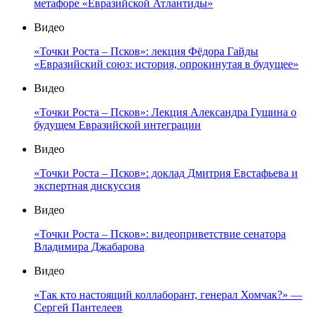
метафоре «Евразийской Атлантиды»
Видео
«Точки Роста – Псков»: лекция Фёдора Гайды
«Евразийский союз: история, опрокинутая в будущее»
Видео
«Точки Роста – Псков»: Лекция Александра Гущина о
будущем Евразийской интеграции
Видео
«Точки Роста – Псков»: доклад Дмитрия Евстафьева и
экспертная дискуссия
Видео
«Точки Роста – Псков»: видеоприветствие сенатора
Владимира Джабарова
Видео
«Так кто настоящий коллаборант, генерал Хомчак?» —
Сергей Пантелеев