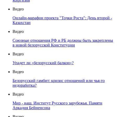
Киргизия
Видео
Онлайн-марафон проекта "Точки Роста": День второй -
Казахстан
Видео
Союзные отношения РФ и РБ должны быть закреплены
в новой белорусской Конституции
Видео
Упадет ли «белорусский балкон»?
Видео
Белорусский гамбит: кризис отношений или чья-то
недоработка?
Видео
Мир - наш. Институт Русского зарубежья. Памяти
Аркадия Бейненсона
Видео