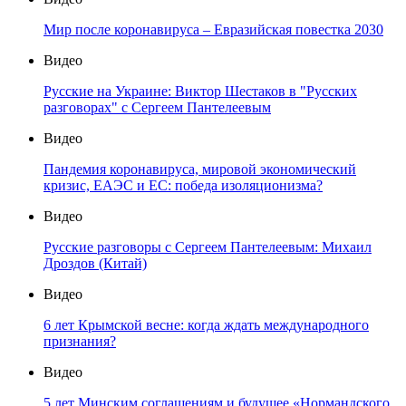
Мир после коронавируса – Евразийская повестка 2030
Видео
Русские на Украине: Виктор Шестаков в "Русских
разговорах" с Сергеем Пантелеевым
Видео
Пандемия коронавируса, мировой экономический
кризис, ЕАЭС и ЕС: победа изоляционизма?
Видео
Русские разговоры с Сергеем Пантелеевым: Михаил
Дроздов (Китай)
Видео
6 лет Крымской весне: когда ждать международного
признания?
Видео
5 лет Минским соглашениям и будущее «Нормандского