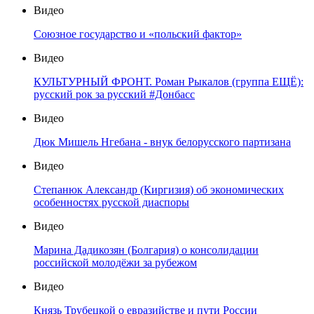
Видео
Союзное государство и «польский фактор»
Видео
КУЛЬТУРНЫЙ ФРОНТ. Роман Рыкалов (группа ЕЩЁ):
русский рок за русский #Донбасс
Видео
Дюк Мишель Нгебана - внук белорусского партизана
Видео
Степанюк Александр (Киргизия) об экономических
особенностях русской диаспоры
Видео
Марина Дадикозян (Болгария) о консолидации
российской молодёжи за рубежом
Видео
Князь Трубецкой о евразийстве и пути России