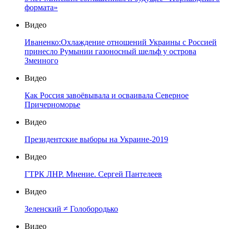
формата»
Видео
Иваненко:Охлаждение отношений Украины с Россией
принесло Румынии газоносный шельф у острова
Змеиного
Видео
Как Россия завоёвывала и осваивала Северное
Причерноморье
Видео
Президентские выборы на Украине-2019
Видео
ГТРК ЛНР. Мнение. Сергей Пантелеев
Видео
Зеленский ≠ Голобородько
Видео