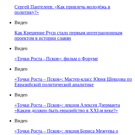
Сергей Пантелеев: «Как привлечь молодёжь в
политику?»
Видео
Как Крещение Руси стало первым интеграционным
проектом в истории славян
Видео
«Точки Роста - Псков»: фильм о Форуме
Видео
«Точки Роста – Псков»: Мастер-класс Юрия Шевцова по
Евразийской политической аналитике
Видео
«Точки Роста – Псков»: лекция Алексея Дзерманта
«Каким должно быть евразийство в XXI-м веке?»
Видео
«Точки Роста – Псков»: лекция Бориса Межуева о