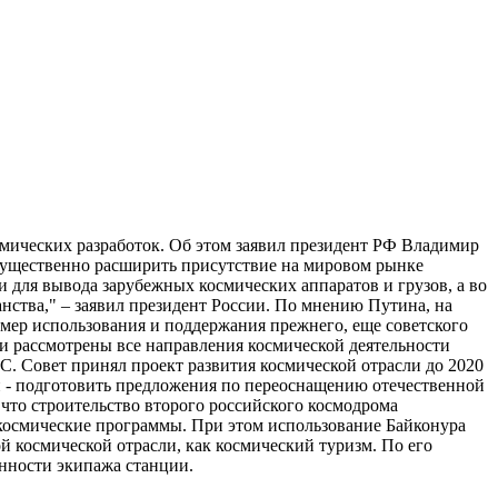
смических разработок. Об этом заявил президент РФ Владимир
существенно расширить присутствие на мировом рынке
и для вывода зарубежных космических аппаратов и грузов, а во
нства," – заявил президент России. По мнению Путина, на
 мер использования и поддержания прежнего, еще советского
и рассмотрены все направления космической деятельности
 Совет принял проект развития космической отрасли до 2020
ей - подготовить предложения по переоснащению отечественной
что строительство второго российского космодрома
е космические программы. При этом использование Байконура
ой космической отрасли, как космический туризм. По его
енности экипажа станции.