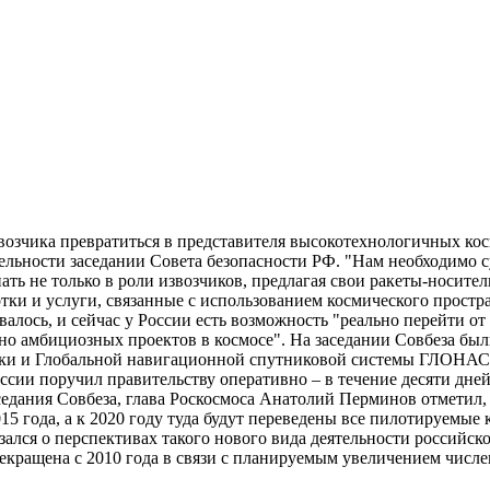
звозчика превратиться в представителя высокотехнологичных ко
ельности заседании Совета безопасности РФ. "Нам необходимо 
ть не только в роли извозчиков, предлагая свои ракеты-носител
ки и услуги, связанные с использованием космического простра
лось, и сейчас у России есть возможность "реально перейти от
но амбициозных проектов в космосе". На заседании Совбеза был
ики и Глобальной навигационной спутниковой системы ГЛОНАСС.
оссии поручил правительству оперативно – в течение десяти дн
дания Совбеза, глава Роскосмоса Анатолий Перминов отметил, 
15 года, а к 2020 году туда будут переведены все пилотируемы
зался о перспективах такого нового вида деятельности российск
екращена с 2010 года в связи с планируемым увеличением числ