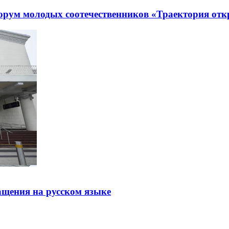
рум молодых соотечественников «Траектория отк
щения на русском языке